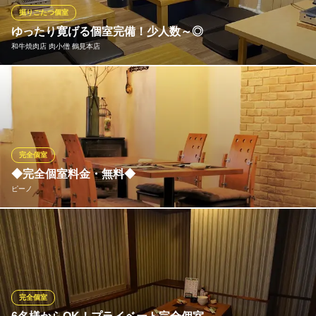
掘りごたつ個室
藍屋 鶴見二国店
ゆったり寛げる個室完備！少人数～◎
日本料理
和牛焼肉店 肉小僧 鶴見本店
ＪＲ鶴見駅 徒歩18分
神奈川県横浜市鶴見区東寺尾中台11-1
座敷は16名様まで利用可能なお座敷◎大人数での宴会、様々なシ
ーンでご利用頂けます。 テーブル席は２名から最大６名様までご
利用可能◎
和牛焼肉店 肉小僧 鶴見本店
完全個室
肉屋出身 和牛焼肉店
◆完全個室料金・無料◆
京急本線京急鶴見駅東口 徒歩5分
ピーノ
神奈川県横浜市鶴見区鶴見中央4-42-12 1F
完全個室としてご利用いただき大変ご好評いただいております。
平日は4名様から10名様まで無料で貸切出来ます。 お気軽にお問
い合わせください。 御接待・ご家族のお集りにぜひご利用くださ
い。
完全個室
ピーノ