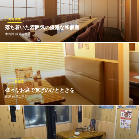
る2名様個室や飲み会や女子会に使える4名様・6名様・8名様向け
個室。10名様以上のご利用が出来る大型個室などを多数完備！落
ち着きのある空間でお食事をお楽しみ頂けます！
完全個室
落ち着いた雰囲気の優雅な和個室
個室居酒屋 くいもの屋わん 鶴見店
木曽路 鶴見寺尾店
個室/鶴見駅徒歩１分
ＪＲ鶴見駅 徒歩1分
神奈川県横浜市鶴見区鶴見中央1-31-2 鶴見シークレイン2F-207区画
親子三世代でご利用いただけ、人生の大切な１ページをファミリ
ーで共有にし後世にまた引き継がれていきます。お子様のご誕生
から家族のお誕生日、結婚記念日、米寿、古希など長寿のお祝い
まで、木曽路でお手伝いさせていただきます。小さなお子様がい
らっしゃっても周りの目を気にせずにごゆっくりご利用いただけ
少人数個室
ます。
様々なお席で寛ぎのひとときを
藍屋 鶴見二国店
木曽路 鶴見寺尾店
しゃぶしゃぶ・日本料理
ご利用シーンに合わせて最適なお席へご案内いたします。気軽に
ＪＲ京浜東北線鶴見駅西口 バス6分
神奈川県横浜市鶴見区諏訪坂5-20
お食事が楽しめるテーブル席のほか、足を伸ばしてゆったり寛げ
る掘りごたつ席、小さなお子様連れでも安心の座敷席など、多彩
なお席をご用意しております。（※写真は一例です）