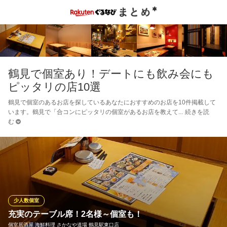
鶴見で個室あり！デートにも飲み会にも
ピッタリの店10選
鶴見で個室のあるお店を探しているあなたにおすすめのお店を10件掲載して
います。鶴見で「合コンにピッタリの個室があるお店を教えて
続きを読
む
少人数個室
充実のテーブル席！2名様～個室も！
個室居酒屋 海鮮料理 さかなや道場 鶴見駅東口店