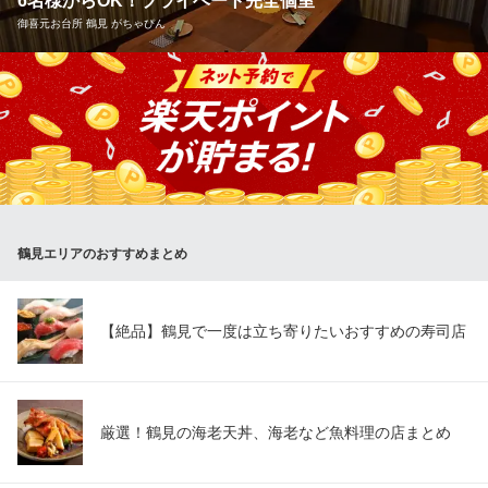
6名様からOK！プライベート完全個室
イタリアン
御喜元お台所 鶴見 がちゃぴん
京急本線京急鶴見駅 徒歩5分
神奈川県横浜市鶴見区鶴見中央3-1-6 ダイアパレス鶴見第2 1F
お仲間だけでまったり過ごせるのが当店の魅力です！店内には少
人数向けの完全個室を多数ご用意！6～8名様・8～10名様・10～1
4名様…と、人数に合わせてご案内させていただきます。壁・扉付
きの完全個室ですので、プライベート感もバッチリ♪女子会や合コ
ンなど周囲を気にせず盛り上がりたい飲み会に人気です！
御喜元お台所 鶴見 がちゃぴん
鶴見エリアのおすすめまとめ
肉料理＆食べ飲み放題
ＪＲ鶴見駅 徒歩1分
神奈川県横浜市鶴見区鶴見中央1-3-3 クレインビル3F
【絶品】鶴見で一度は立ち寄りたいおすすめの寿司店
厳選！鶴見の海老天丼、海老など魚料理の店まとめ