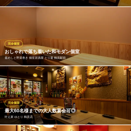
中団体仕切り有りテーブル席・掘り炬燵式のお座敷の充実。6~12
名様30~40名様まで仕切りのある特別な空間でごゆっくりお過ご
し頂けます。気の置けない仲間や、大事な仕事の話等をするのに
も人気のテーブル個室♪女子会や会社帰りのサク飲みなどにご利用
下さい♪用途や人数にあわせてご用意いたします！
完全個室
おしゃれで落ち着いた和モダン個室
個室居酒屋 海鮮料理 さかなや道場 鶴見駅東口店
釜めしと野菜巻き 個室居酒屋 とり釜 鶴見駅前
個室 海鮮 居酒屋
ＪＲ鶴見駅 徒歩1分
神奈川県横浜市鶴見区鶴見中央1-2-1 第二日野ビルB1
おしゃれで落ち着いた和モダン個室！ゆったり座れるシートと
広々テーブルで、周りを気にせず楽しめます！女子会や記念日、
職場の飲み会にも最適！
釜めしと野菜巻き 個室居酒屋 とり釜 鶴見駅前
完全個室
鶴見◆釜めしと串焼き
最大60名様までの大人数宴会可◎
京急本線京急鶴見駅 徒歩1分
叶え家 ゆとり 鶴見店
神奈川県横浜市鶴見区鶴見中央4-22-1