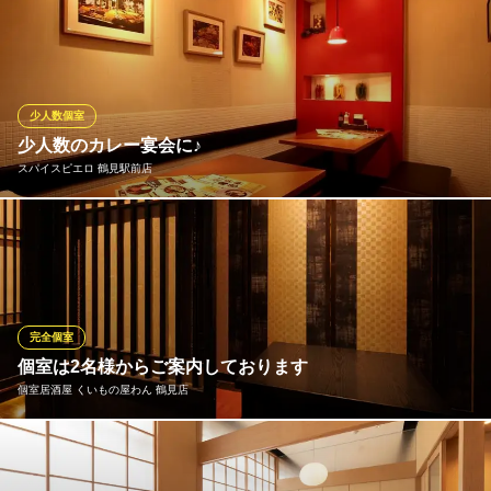
鶴見で貸切をお考えのお客様！叶え家なら2Fフロアを丸ごと使っ
て、33～最大60名様までの「プライベート宴会」が可能です！気
の合う仲間同士でまわりを気にせず盛り上がるご宴会に！数々の
お集まりを担当してきた経験豊富なスタッフが、全力でサポート
致します。お気軽にご相談ください！
少人数個室
少人数のカレー宴会に♪
叶え家 ゆとり 鶴見店
スパイスピエロ 鶴見駅前店
海鮮・軍鶏・馬肉居酒屋
ＪＲ京浜東北線鶴見駅 徒歩3分
神奈川県横浜市鶴見区鶴見中央4-27-5 天水ビル2F
8名様までの個室を完備しております。お食事会・宴会・パーティ
ーに最適です。コースは飲み放題付き2480円でご用意しておりま
す。
スパイスピエロ 鶴見駅前店
完全個室
スープカレー
個室は2名様からご案内しております
ＪＲ鶴見駅 徒歩1分
個室居酒屋 くいもの屋わん 鶴見店
神奈川県横浜市鶴見区豊岡町2-2 ツルミフーガ2B102
多彩なシーンやご利用人数に合わせたお席へご案内いたします！
バリエーション豊かな個室を多数設けております。デートに使え