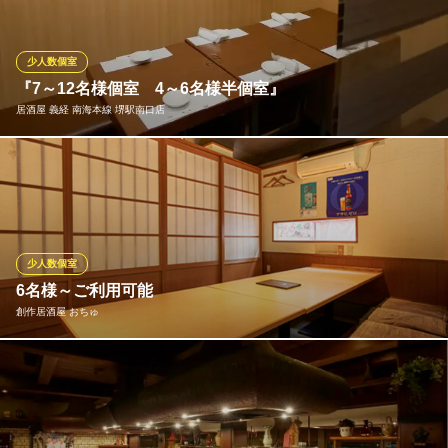
海鮮居酒屋 たろやん 堺天神店
創作海鮮炭火焼き酒場
少人数個室
阪堺電気軌道阪堺線花田口駅 徒歩2分
『7～12名様個室 4～6名様半個室』
大阪府堺市堺区櫛屋町東1-2-4
居酒屋 義経 南海本線 堺駅南口店
プライベート空間となる「個室」でごゆっくりとおくつろぎ頂け
ます。7～12名様個室/４～６名様の半個室など種類豊富にご用意
しておりますので、少人数でのお集まりにぜひご利用下さいま
せ。メニュー内容のご要望も承っておりますので、お気軽にご連
絡下さい！
少人数個室
6名様～ご利用可能
居酒屋 義経 南海本線 堺駅南口店
創作居酒屋 おちゅ
海鮮和風居酒屋・京料理
南海本線堺駅南口 徒歩1分
大阪府堺市堺区栄橋町1-10-1 ショップ南海堺内
6名様～30名様までご利用可能な完全個室席。仕切りを調整しての
空間となっており、人数などご相談ください。
創作居酒屋 おちゅ