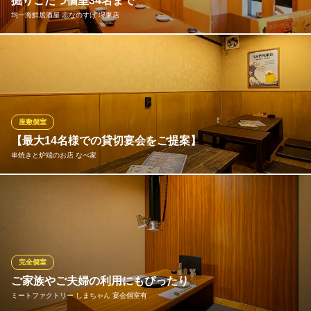
掘りごたつ個室34名まで
南海高野線堺東駅 徒歩2分
均一海鮮居酒屋 志なのすけ 堺東店
大阪府堺市堺区中瓦町2-2-5 イガクニビル1F
宴会用の個室は、すべて掘りごたつ席。足元楽ちんでのんびり過
ごせます。3名から人数に応じて個室にでき、最大34名まで一堂に
会せます
均一海鮮居酒屋 志なのすけ 堺東店
座敷個室
均一海鮮居酒屋
【最大14名様での貸切宴会をご提案】
南海高野線堺東駅 徒歩3分
串焼きと炉端のお店 なべ家
大阪府堺市堺区北瓦町2-1-30
当店の2階はご宴会にとっても便利な座敷のお席をご用意しており
ます。貸切でごゆっくりおくつろぎ頂けます。ご予約はお早めに
お願い致します。
串焼きと炉端のお店 なべ家
完全個室
拘り食材炉端焼き居酒屋
ご家族やご夫婦の利用にもぴったり
南海本線堺駅南口 徒歩1分
ミートファクトリー しまちゃん 宴会個室有
大阪府堺市堺区栄橋町1-6-5