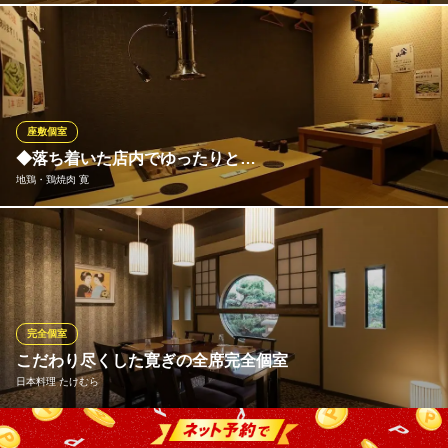
当店は、2名様～10名様までお座りいただける3つの完全個室をご
用意しております。店内奥にご用意しているため、他のお客様と
顔を合わせる機会も少なく、接待やデートシーンにも重宝してい
ただけます。皆が大好きな焼肉は、ご家族のお集まりにもぴった
りで、カジュアルなお顔合わせやご友人とのお食事にも便利で
座敷個室
す。
◆落ち着いた店内でゆったりと…
地鶏・鶏焼肉 寛
ミートファクトリー しまちゃん 宴会個室有
黒毛和牛を味わう焼肉店
木を基調としたぬくもり溢れる落ち着いた雰囲気の店内にはカウ
南海高野線堺東駅 徒歩10分
大阪府堺市堺区戎之町東2-1-7 菅原ビル1F
ンター席や個室をご用意。お一人様からご友人とのお食事まで幅
広くご利用いただけます。当店で至福のひと時をお過ごしくださ
い。
完全個室
地鶏・鶏焼肉 寛
こだわり尽くした寛ぎの全席完全個室
豊富な地鶏料理を堪能
日本料理 たけむら
南海本線堺駅 徒歩2分
大阪府堺市堺区栄橋町1-5-10
椅子席の上質空間で、会食・接待・法事・慶事・結納・顔合わせ