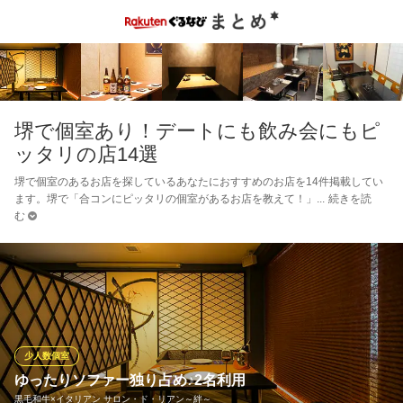
堺で個室あり！デートにも飲み会にもピ
ッタリの店14選
堺で個室のあるお店を探しているあなたにおすすめのお店を14件掲載してい
ます。堺で「合コンにピッタリの個室があるお店を教えて！」
続きを読
む
少人数個室
ゆったりソファー独り占め♪2名利用
黒毛和牛×イタリアン サロン・ド・リアン～絆～