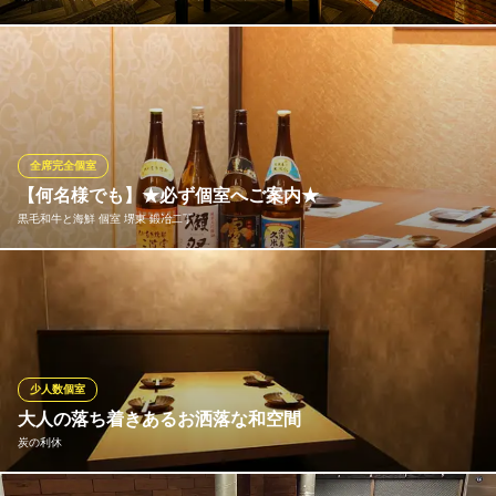
少人数半個室は2名様からご利用できます。席の間にはゆとりをも
たせており、仕切りも設けております。ディナーコースも2名様か
らご予約可能ですので、デートやお祝いシーンにもぴったり。他
の席を気にすることなく、程よいプライベート感の中で食事と会
話をゆったりとお楽しみいただけます。
全席完全個室
【何名様でも】★必ず個室へご案内★
黒毛和牛×イタリアン サロン・ド・リアン～絆～
黒毛和牛と海鮮 個室 堺東 鍛冶二丁
堺東の新感覚イタリアン
南海高野線堺東駅 徒歩5分
大阪府堺市堺区新町5-16 堺東アサヒビル2F
【各種宴会ご予約承り中】南海高野線堺東駅西出口より徒歩約4
分！鍛冶二丁堺東駅前店2名様～最大60名様までOK◎必ず、個室
へご案内いたします◎＜完全個室＞でゆったり、お過ごしいただ
けます♪デートやご家族でなど様々なシーンでご利用いただけます
♪※人数に応じてサイズを調整できるのでご要望お申し付け下さ
少人数個室
い。
大人の落ち着きあるお洒落な和空間
炭の利休
黒毛和牛と海鮮 個室 堺東 鍛冶二丁
チーズ/宴会/食べ放題