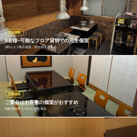
周りの視線を気にせずゆったり寛げる、程よい開放感が魅力の半
南海高野線堺東駅 徒歩3分
大阪府堺市堺区中瓦町2-3-29 瓦町ウエノビル6F
個室は、大人のデートや女子会など特別なプライベートシーンに
最適な洗練された空間です。他にも、臨場感溢れる調理風景を目
前に愉しめる大人なカウンター席や、お席の間隔が広くゆとりあ
る清潔で広々としたテーブル席など多様なお席をご用意しており
完全個室
ます。
9名様~可能なフロア貸切での完全個室
3秒セルフ飲み放題 焼肉酒場 堺本店
炭の利休
備長炭焼き鳥と串焼き
貸切宴会を9名様～12名様（４名様×３テーブル）で受付可能とな
南海高野線堺東駅 徒歩4分
大阪府堺市堺区中瓦町2ｰ1-3 4F
っております。各種宴会、飲み会、食事に是非ご利用下さい。
3秒セルフ飲み放題 焼肉酒場 堺本店
熟練肉職人の焼肉酒場
完全個室
南海本線堺駅 徒歩2分
ご宴会はお座敷の個室がおすすめ
大阪府堺市堺区栄橋町1-9-3
海鮮居酒屋 たろやん 堺天神店
ゆったりくつろげるお座敷を完備。個室になっているのでゆっく
りのびのびお食事ができる事間違いなし！