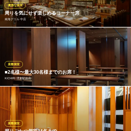
なんでも揃う居酒屋
優雅な個室
南海本線堺駅 徒歩2分
周りを気にせず楽しめるコーナー席
大阪府堺市堺区栄橋町1-5-6 KSハイムツー
南海グリル 中店
1・2階のフロアで、全80席をご用意しております。11名様までご
利用いただける個室のほか、2名様からご利用頂けるパーテーショ
ンで区切られた空間が各所にございます。他のお客様が気になら
ない構造で開放感もあるので、個室よりもカウンター席や半個室
をご指定になるお客様も多いです。お気軽にお問い合わせ下さ
座敷個室
い。
■2名様〜最大30名様までのお席！
KICHIRI 堺東駅前店
南海グリル 中店
大阪堺で宮崎牛ステーキ
■個室タイプのお席は2名様〜最大15名様まで■場所も南海高野線
南海本線堺駅東口 徒歩8分
大阪府堺市堺区車之町西1-25-2
堺東駅西出口から堺銀座通り内徒歩3分と駅近でアクセス便利です
♪■お席についてのご相談などお気軽にお問い合わせください！
KICHIRI 堺東駅前店
座敷個室
ダイニング×居酒屋