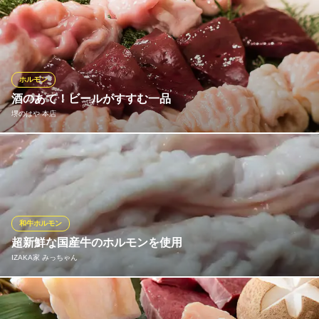
独自のルートで仕入れる当店のホルモンは鮮度抜群！炭火でジュ
ワっと焼き上げる自慢のホルモンはまさに絶品。リピーターも続
出のやみつき間違いなしのおいしさです♪当店のホルモンは冷凍は
していません。なので、日によっては売り切れる部位もございま
す！お早目にお越しください♪
ホルモン
酒のあて！ビールがすすむ一品
ホルモン肉問屋 小川商店 堺東店
堺のはや 本店
美味しいお肉といえば
南海高野線堺東駅 徒歩3分
大阪府堺市堺区中瓦町2-1-5
はや総本店では、お酒の友に召し上がっていただきたい一品を数
多くご用意！中でも丁寧な下処理を施した鮮度抜群の国産牛ホル
モンは、酒飲みなら必食です。多彩なホルモンを盛り合わせた
「ホルモンセット」やキングオブホルモンこと「上ミノ」、昔懐
かしい味わいの「こてっちゃん」など、数多く取り揃えておりま
和牛ホルモン
す。
超新鮮な国産牛のホルモンを使用
IZAKA家 みっちゃん
堺のはや 本店
焼肉
20数年にわたり親切に可愛がってもらっている仕入れ先から数量
ＪＲ阪和線三国ケ丘駅 徒歩5分
大阪府堺市堺区向陵西町4-1-21
には限りはありますが、厳選された品を頂いております、自信あ