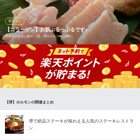
り。
IZAKA家 みっちゃん
ホルモン
居酒屋料理
【コラーゲン】お肌ぷるっぷるです♪
南海本線堺駅南口 徒歩2分
堺炭火ホルモン縁や （旧：堺ホルモン たか家）
大阪府堺市堺区竜神橋町1-7-1 ショップ南海堺
ホルモンにはお肌に良いコラーゲンが豊富に含まれております♪脂
の旨味もぎっしり♪美味しいホルモンを食べて男性の皆様もお肌ぷ
るっぷるになりましょう♪
堺炭火ホルモン縁や （旧：堺ホルモン たか家）
炭火七輪焼肉・厳選和牛
南海本線堺駅南口 徒歩2分
【堺】ホルモンの関連まとめ
大阪府堺市堺区竜神橋町1-6-12
堺で絶品ステーキが味わえる人気のステーキレストラ
ン