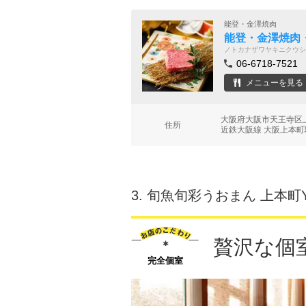
能登・金澤焼肉
能登・金澤焼肉 
ノトカナザワヤキニクウシ
06-6718-7521
メニューを見る
大阪府大阪市天王寺区上
住所
近鉄大阪線 大阪上本町
3.
旬魚旬彩うおまん 上本町Y
贅沢な個
完全個室