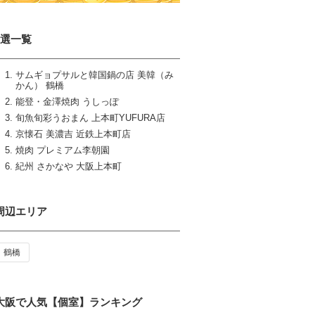
6選一覧
サムギョプサルと韓国鍋の店 美韓（み
かん） 鶴橋
能登・金澤焼肉 うしっぽ
旬魚旬彩うおまん 上本町YUFURA店
京懐石 美濃吉 近鉄上本町店
焼肉 プレミアム李朝園
紀州 さかなや 大阪上本町
周辺エリア
鶴橋
大阪で人気【個室】ランキング