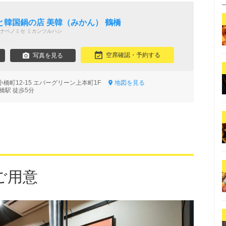
韓国鍋の店 美韓（みかん） 鶴橋
ナベノミセ ミカンツルハシ
空席確認・予約する
写真を見る
橋町12-15 エバーグリーン上本町1F
地図を見る
橋駅 徒歩5分
ご用意