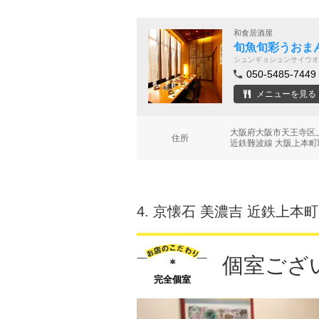
和食居酒屋
旬魚旬彩うおまん
シュンギョシュンサイウオ
050-5485-7449
メニューを見る
大阪府大阪市天王寺区上本
住所
近鉄難波線 大阪上本町
4.
京懐石 美濃吉 近鉄上本
個室ござ
完全個室