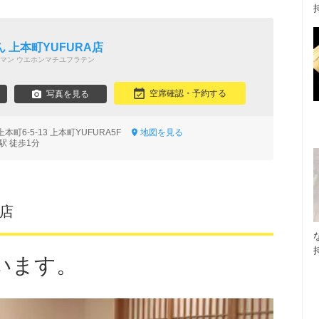
 上本町YUFURA店
マン ウエホンマチユフラテン
空席確認・予約する
写真を見る
町6-5-13 上本町YUFURA5F
地図を見る
駅 徒歩1分
町店
います。