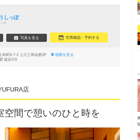
うしっぽ
ッポ
空席確認・予約する
写真を見る
本町6-7-2 上六三和会館3F
地図を見る
駅 徒歩2分
UFURA店
室空間で憩いのひと時を