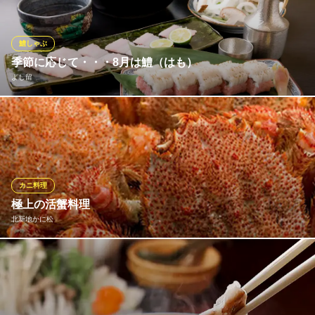
旬菜旬魚 淡
和食/日本料理/寿司
鱧しゃぶ
ＪＲ東西線北新地駅 徒歩2分
季節に応じて・・・8月は鱧（はも）
大阪府大阪市北区曽根崎新地1-3-10 山忠ビル2号館4F
よし留
8月限定！淡路産の鱧（はも）料理 日本酒、ワインも取り揃えて
います
よし留
割烹・会席・海鮮
カニ料理
大阪メトロ四つ橋線西梅田駅 徒歩5分
極上の活蟹料理
大阪府大阪市北区曾根崎新地1-2-10 第三鈴木ビル4F
北新地かに松
厳選のブランドガニを提供。旬のものを中心に厳選して仕入れて
おります。活蟹料理はもちろん、自慢の逸品料理など、お客様が
口にするものすべてに店主のこだわりが詰まっています。