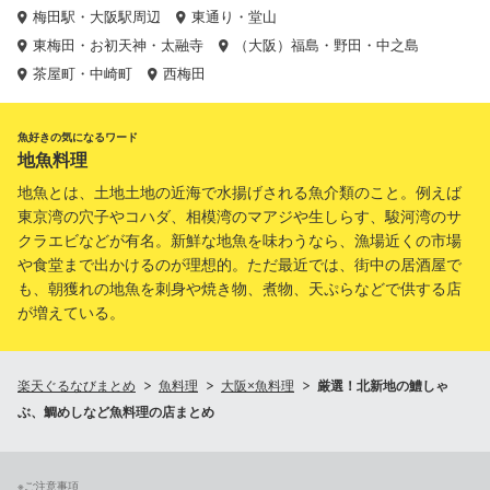
梅田駅・大阪駅周辺
東通り・堂山
東梅田・お初天神・太融寺
（大阪）福島・野田・中之島
茶屋町・中崎町
西梅田
魚好きの気になるワード
地魚料理
地魚とは、土地土地の近海で水揚げされる魚介類のこと。例えば
東京湾の穴子やコハダ、相模湾のマアジや生しらす、駿河湾のサ
クラエビなどが有名。新鮮な地魚を味わうなら、漁場近くの市場
や食堂まで出かけるのが理想的。ただ最近では、街中の居酒屋で
も、朝獲れの地魚を刺身や焼き物、煮物、天ぷらなどで供する店
が増えている。
楽天ぐるなびまとめ
魚料理
大阪×魚料理
厳選！北新地の鱧しゃ
ぶ、鯛めしなど魚料理の店まとめ
※ご注意事項