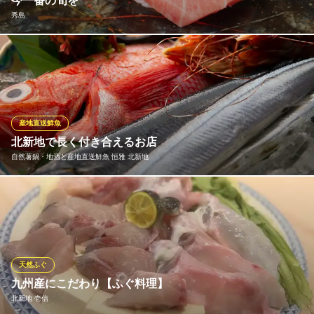
今一番の旬を
秀島
よし光
ふぐ料理
季節ごとに旬の最盛期を迎える食材を厳選してお客様にご提供。
ＪＲ東西線北新地駅 徒歩4分
大阪府大阪市北区曽根崎新地1-8-5
本マグロや雲丹、イクラといった王道のネタを始め、旬にしか味
わえない魚種も取り揃えてございます。職人の目利きならでは
の、ここでしかお召し上がり頂けないお寿司、逸品を是非お召し
上がりください。
産地直送鮮魚
北新地で長く付き合えるお店
秀島
自然薯鍋・地酒と産地直送鮮魚 恒雅 北新地
北新地駅近くの本格鮨
ＪＲ東西線北新地駅 徒歩2分
大阪府大阪市北区曽根崎新地1-6-9 サンパレスビル4F
歴史ある名店から最先端のレストランまで集う北新地。でも結
局、馴染みにしたいのは、旨い魚と料理、それに合うお酒がそろ
う、こういう店。淡路島の沼島漁港から直送で届く鮮魚を中心
に、料理長が目利きで旬の食材を厳選し、優しい味に仕立てま
す。どこか安心感のある料理に、日々の疲れも癒やされていきま
天然ふぐ
す。
九州産にこだわり【ふぐ料理】
北新地 壱信
自然薯鍋・地酒と産地直送鮮魚 恒雅 北新地