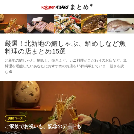
厳選！北新地の鱧しゃぶ、鯛めしなど魚
料理の店まとめ15選
北新地の鱧しゃぶ、鯛めし、焼きふぐ、カニ料理がこだわりのお店など、魚
料理を堪能したいあなたにおすすめのお店を15件掲載していま
続きを読
む
海鮮コース
ご家族でお祝いも、記念のデートも
ろっこん