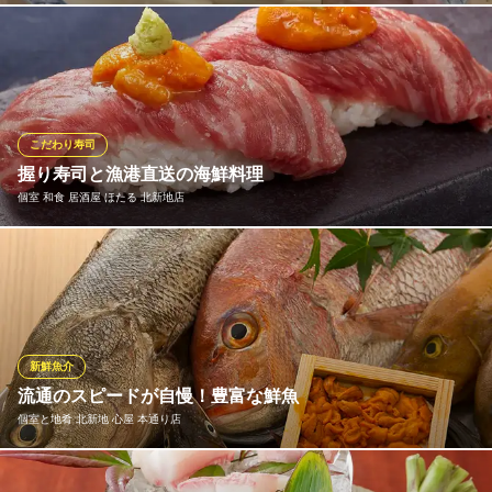
自然薯料理と直送鮮魚
九州産にこだわり。様々なふぐ料理をコース料理で満喫。おすす
ＪＲ東西線北新地駅 徒歩3分
大阪府大阪市北区曽根崎新地1-5-32 ボネールビル2F
めの「ふぐ鍋コース」では、九州産にこだわった上質なふぐを、
湯引き・てっさ・ぶつ切り・ふぐ鍋など、様々な逸品でお届けい
たします。大きなふぐを使用しておりボリュームも満点。自慢の
コース料理をごゆっくりお楽しみください。
こだわり寿司
握り寿司と漁港直送の海鮮料理
北新地 壱信
個室 和食 居酒屋 ほたる 北新地店
北新地の隠れ家居酒屋
ＪＲ東西線北新地駅 徒歩3分
大阪府大阪市北区曾根崎新地1-6-4 日宝ラフォーレ北新地3F
すし職人が握る「握り寿司」が大人気！また、漁港から毎日届く
新鮮な海鮮の鉄板焼き＆炙り焼き＆煮物もおすすめです。 中ト
ロ、うなぎ、ウニ、イクラ、鯛、サーモン、カンパチなど種類豊
富にご用意しております。
新鮮魚介
個室 和食 居酒屋 ほたる 北新地店
流通のスピードが自慢！豊富な鮮魚
和食居酒屋寿司日本酒
個室と地肴 北新地 心屋 本通り店
ＪＲ東西線北新地駅 徒歩1分
大阪府大阪市北区曾根崎新地1-5-23 吉紹ビル4F
春は桜鯛、夏は鱧やウニ、秋は鯖や秋鱧、冬には三年ふぐや天ぶ