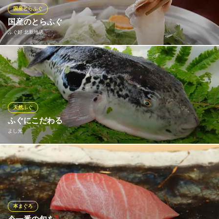
北新地かに松
国産とらふぐ
北新地で味わう蟹会席
国産のとらふぐ
ＪＲ東西線北新地駅 徒歩5分
ふぐ好 北新地店
大阪府大阪市北区堂島1-1-20 堂島フードセンタービルパールプラザ2F
下関をはじめとする、国産のとらふぐのみを使用しています。
ふぐ好 北新地店
はも・ふぐ・梅田・個室
大阪メトロ四つ橋線西梅田駅 徒歩2分
天然ふぐ
大阪府大阪市北区曽根崎新地1-3-8 ぐらんぱれ壱番館B1
ふぐにこだわる
よし光
ふぐは“特A天然白”のみ。寝かしは氷温で最低３日以上とこだわり
の店主が豊後水道を中心に山口、愛媛、大分、福岡、長崎と、は
え縄や一本釣りで獲れたものを空輸。各部位の味を知り尽くした
技で調理する。名物の石焼きは、２代目店主考案の厚切りにした
上身を軽く焼きしゃぶにて味わうという25年以上も愛されてきた
本まぐろ
逸品。