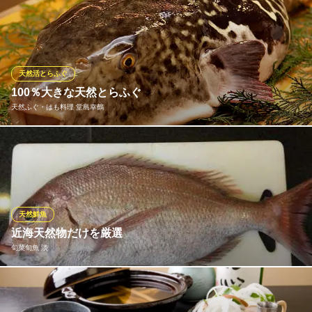
季節の美味しい物を、少しずつ、色々な食べ方でご提案する「海
藤花」の厳選コース。 お好きなものを食べられる単品料理も人気
ですが、コースだと単品で頼まれるよりも倍以上の種類の料理が
楽しんで頂けます。そこが人気。 また好き嫌いも前もって言って
いただければお客様に寄り添ったお料理もご提案できます。
天然活とらふぐ
100％大きな天然とらふぐ
海藤花 北新地本店
天然ふぐ・はも料理 堂島幸鶴
和食流漁師料理とお酒
ＪＲ東西線北新地駅11-23番出口 徒歩2分
大阪府大阪市北区曽根崎新地1-2-10 キャノンプラザビル2F
（10月～5月）4ｋg程の大きな天然とらふぐを、専門店ならでは
の多彩な魅せ方でご提供。 素材にこだわる当店が工夫を凝らして
創り上げるふぐのコースは、鍋や網焼きをはじめとする、素材本
来の豊かな味わいを活かした逸品揃い。ふぐを捌き暫く寝かせて
から、美味しくお召し上がり頂ける絶妙なタイミングでご提供致
天然鮮魚
します。
近海天然物だけを厳選
旬菜旬魚 淡
天然ふぐ・はも料理 堂島幸鶴
天然ふぐと黒毛和牛
近海天然物だけを厳選して、握り寿司コースやおまかせコース、
ＪＲ東西線北新地駅 徒歩5分
大阪府大阪市北区堂島浜1-4-4 アクア堂島フォンターナ1F
豊富なアラカルトメニューも充実しております