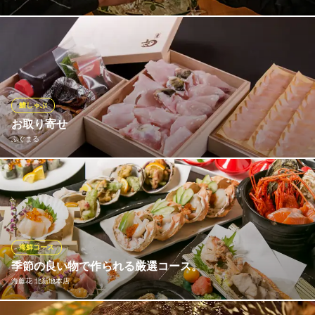
夜は、和食好きなカップルや、ご友人とのお食事に。昼は、ハレ
のお席に。当店は、カジュアルにも特別感を演出したい、そんな
皆様に重宝いただいております。コースで提供するのはもちろん
豊富な鮮魚料理。素材を活かした料理に、思わず微笑んでしまう
方もしばしば。今日は大切な方と“美味しいひと時”を当店でぜひ。
鱧しゃぶ
お取り寄せ
ろっこん
ふぐまる
和歌山産鮮魚と鯛めし
ＪＲ東西線北新地駅 徒歩3分
大阪府大阪市北区曽根崎新地1-1-15
お店の味をご家庭でもお楽しみいただけます。詳細はオフィシャ
ルページにてご確認くださいませ。
ふぐまる
河豚と鱧料理専門店
海鮮コース
ＪＲ東西線北新地駅 徒歩1分
季節の良い物で作られる厳選コース。
大阪府大阪市北区曽根崎新地1-11-6 昭和ビル1F
海藤花 北新地本店