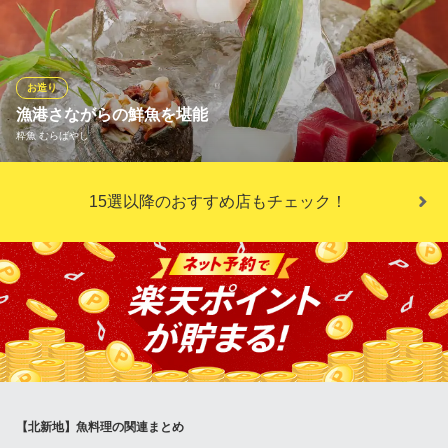
り、鰆など。季節に応じた旬魚の数々を入荷しております。魅力
は、なんといっても”鮮度”。懇意にしている淡路島の漁師さんか
ら、朝取れ→昼セリを終えた直後の新鮮魚介が、毎日直送で届き
ます。内容は日替わり。日々の仕入れ状況は店頭でご確認くださ
お造り
い。
漁港さながらの鮮魚を堪能
粋魚 むらばやし
個室と地肴 北新地 心屋 本通り店
淡路島食材と厳選日本酒
品質の良い鮮魚を仕入れるため、信頼のおける漁師さんと毎朝連
ＪＲ東西線北新地駅 徒歩4分
15選以降のおすすめ店もチェック！
大阪府大阪市北区曽根崎新地1-1-41 アストリアジロービルB1
絡を取り合い、納得できるものだけを仕入れています。コースで
は贅沢に付き出しとして、その日捕れた鮮魚を楽しめる「お造り
盛り合わせ」をご提供。お客様はもちろん、仕入れに関わるすべ
ての方に感謝の気持ちをもって、心を込めた料理をお出ししてい
ます。
粋魚 むらばやし
鮮魚＆日本料理
ＪＲ東西線北新地駅 徒歩3分
大阪府大阪市北区堂島1-2-17 大日ビルB1
【北新地】魚料理の関連まとめ