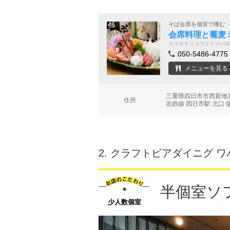
そば会席を個室で嗜む
会席料理と蕎麦
カイセキリョウリトソバロ
050-5486-4775
メニューを見る
三重県四日市市西新地
住所
近鉄線 四日市駅 北口 
2.
クラフトビアダイニグ ワ
半個室ソ
少人数個室