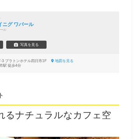
ル
イニグ ワバール
ール
写真を見る
-3 プラトンホテル四日市1F
地図を見る
市駅 徒歩4分
ト
れるナチュラルなカフェ空