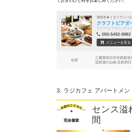
ておきのひと時をお楽しみください。
個室有★イタリアンバ
クラフトビアダ
クラフトビアダイニグワバ
050-5492-9982
メニューを見る
三重県四日市市西新地7
住所
近鉄湯の山線 近鉄四日
3.
ラジカフェ アパートメン
センス溢
間
完全個室