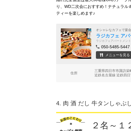
り、WD二次会におすすめ！ナチュラル
ティーを楽しめます♪
オシャレなカフェで宴
ラジカフェ ア
ラジカフェアパートメント
050-5485-5447
メニューを見る
三重県四日市市諏訪栄
住所
近鉄名古屋線 近鉄四日
4.
肉 酒 だし 牛タンしゃぶ
２名～１