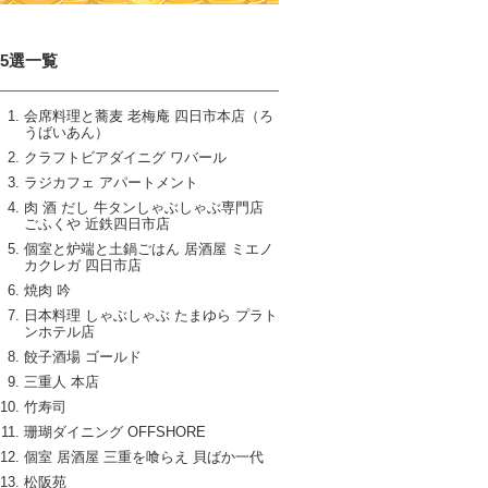
15選一覧
会席料理と蕎麦 老梅庵 四日市本店（ろ
うばいあん）
クラフトビアダイニグ ワバール
ラジカフェ アパートメント
肉 酒 だし 牛タンしゃぶしゃぶ専門店
ごふくや 近鉄四日市店
個室と炉端と土鍋ごはん 居酒屋 ミエノ
カクレガ 四日市店
焼肉 吟
日本料理 しゃぶしゃぶ たまゆら プラト
ンホテル店
餃子酒場 ゴールド
三重人 本店
竹寿司
珊瑚ダイニング OFFSHORE
個室 居酒屋 三重を喰らえ 貝ばか一代
松阪苑