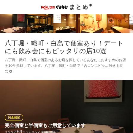
八丁堀・幟町・白島で個室あり！デート
にも飲み会にもピッタリの店10選
八丁堀・幟町・白島で個室のあるお店を探しているあなたにおすすめのお店
を10件掲載しています。八丁堀・幟町・白島で「合コンにピッ
続きを読
む
完全個室
完全個室と半個室もご用意しています
イタリア料理ソッジョルノ Soggiorno