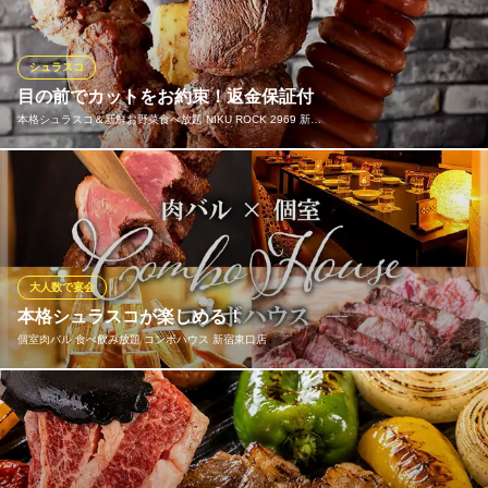
らではの味わいと芳醇な香りを是非お楽しみください！
シュラスコ＆和牛ステーキ食べ放題 ウォルトンズ 新宿東口
シュラスコ
店
目の前でカットをお約束！返金保証付
新宿 個室 肉バル
本格シュラスコ＆新鮮お野菜食べ放題 NIKU ROCK 2969 新…
西武新宿線西武新宿駅 徒歩4分
東京都新宿区歌舞伎町1-17-6 アツミビル2F
各メディアで話題の本格シュラスコが食べ放題で！”必ず”目の前で
カットいたします！されなかったら全額返金します！ 当店ではお
肉のきめが細かく、やわらかな味わいが魅力的な「和牛」をはじ
め、希少な赤身系お肉もご用意しております！脂身の少ない赤身
肉は、女性からの人気も高く、健康志向の方にもオススメです！
大人数で宴会
本格シュラスコが楽しめる！
本格シュラスコ＆新鮮お野菜食べ放題 NIKU ROCK 2969 新
個室肉バル 食べ飲み放題 コンボハウス 新宿東口店
宿西口店
新宿シュラスコ食べ放題
ＪＲ新宿駅西口 徒歩4分
塊肉を串に刺しじっくり焼き上げた本格シュラスコ！それぞれの
東京都新宿区西新宿7-15-15 3F
お肉に合った調理法でお届けする肉バル料理を体験したい方必見
です。お客様の目の前で豪快に切り分けてくれるパフォーマンス
がインパクト抜群！本格的な味のシュラスコを食べ放題でお腹い