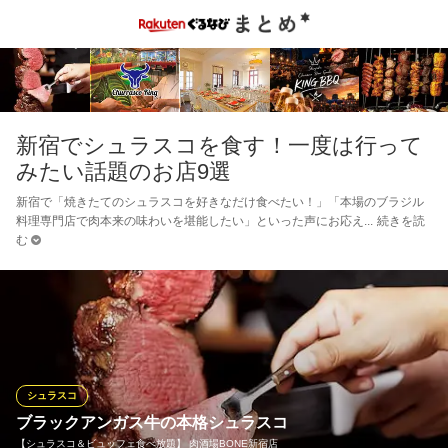
新宿でシュラスコを食す！一度は行って
みたい話題のお店9選
新宿で「焼きたてのシュラスコを好きなだけ食べたい！」「本場のブラジル
料理専門店で肉本来の味わいを堪能したい」といった声にお応え
続きを読
む
シュラスコ
ブラックアンガス牛の本格シュラスコ
【シュラスコ＆ビュッフェ食べ放題】 肉酒場BONE新宿店