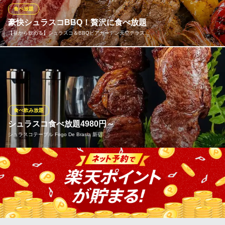
っぱい存分にお楽しみください！
食べ放題
豪快シュラスコBBQ！贅沢に食べ放題
個室肉バル 食べ飲み放題 コンボハウス 新宿東口店
【昼から飲める】シュラスコ＆BBQビアガーデン天空テラス…
個室肉バル 食べ放題
ＪＲ新宿駅東口 徒歩3分
東京都新宿区歌舞伎町1-15-8 ウイングスビル4F
「天空テラス」では、牛・豚・鶏のシュラスコBBQが食べ放題！
じっくり焼き上げたジューシーなお肉を、特製ソースとともに好
きなだけ楽しめます。炭火で焼き上げた肉は、噛むほどに旨みが
広がる絶品の味わい。さらに、ビールやカクテルなどドリンクメ
ニューも豊富に揃い、食事とともに大満足の時間をお約束しま
食べ飲み放題
す。
シュラスコ食べ放題4980円～
シュラスコテーブル Fogo De Brasia 新宿
【昼から飲める】シュラスコ＆BBQビアガーデン天空テラス
新宿店
新宿 屋上ビアガーデン
通常120分7000円税込を期間限定価格でご提供。平日4980円、金
西武新宿線西武新宿駅 徒歩4分
土祝前日5980円で割引いたします。厳選牛イチボの本格シュラス
東京都新宿区歌舞伎町1-21-1 第二東亜会館ビル 8F（RF）
コ食べ放題はお席まで焼き上げたお肉を提供し、スタッフが目の
前でお客様の食べたい量を切り分けます。更にサラダオーダーバ
イキング付きで大満足のコースとなっております。