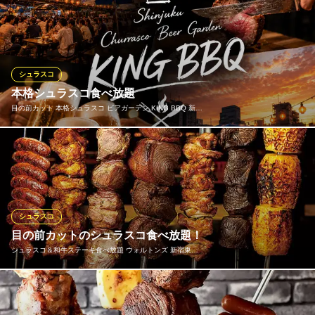
肉好き大集合！人気の【シュラスコ】を20種類ご用意いたしまし
た！牛肉、豚肉、鶏肉、チーズや野菜、パイナップルなど、お腹
いっぱいになるまで食べ放題でお楽しみください♪
シュラスコレストラン ALEGRIA shinjukuアレグリア新宿
シュラスコ
シュラスコレストラン
本格シュラスコ食べ放題
ＪＲ新宿駅南口 徒歩7分
目の前カット 本格シュラスコ ビアガーデン KING BBQ 新…
東京都渋谷区千駄ヶ谷5-30-10 MEPO2 2F
目の前で豪快にカットされる本格シュラスコを食べ放題で満喫。
牛イチボやジューシーなグリルチキン、ポークなどを炭火で香ば
しく焼き上げ、焼きたてをそのままご提供いたします。ビールと
の相性も抜群で、屋上テラスならではの開放感とライブ感を同時
に楽しめる人気のコースです。
シュラスコ
目の前カットのシュラスコ食べ放題！
目の前カット 本格シュラスコ ビアガーデン KING BBQ 新宿
シュラスコ＆和牛ステーキ食べ放題 ウォルトンズ 新宿東…
店
シュラスコビアガーデン
ＪＲ新宿駅東口 徒歩5分
細かな霜降りの脂が舌の上でトロけるような食感を出し、風味豊
東京都新宿区歌舞伎町1-21-1 第二東亜会館ビル屋上
かな香りとお肉の甘みと旨味が口の中に広がります。切り立てな