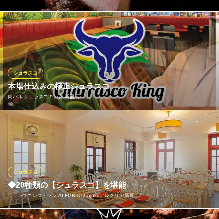
アンガスビーフ使用！本格シュラスコ13種とサラダビュッフェ食
べ放題！
【シュラスコ＆ビュッフェ食べ放題】 肉酒場BONE新宿店
本格シュラスコ専門店
シュラスコ
都営新宿線新宿三丁目駅 徒歩1分
本場仕込みの極上シュラスコ
東京都新宿区新宿3-8-9 平生ビルディング10F
肉バル シュラスコキング 新宿店
本場ブラジルの伝統を受け継いだシュラスコを、目の前で豪快に
カットしてご提供。焼きたての肉の香ばしさとジューシーさが一
体となった贅沢な味わいを、五感で楽しめる演出とともにお楽し
みください。
シュラスコ
肉バル シュラスコキング 新宿店
◆20種類の【シュラスコ】を堪能
シュラスコ食べ放題
シュラスコレストラン ALEGRIA shinjukuアレグリア新宿
ＪＲ新宿駅東口 徒歩5分
東京都新宿区歌舞伎町1-22-6 3F