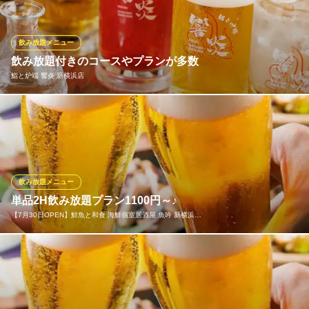
やカクテルなど種類も豊富で、仲間とワイワイ飲みや会社帰りの
サクッと飲みにも最適！リーズナブルに思う存分飲めちゃうお得
な単品飲み放題プランです！当日のご予約も受付けております！
飲み放題メニュー
飲み放題付きのコースやプランが多数
【10／1 OPEN】地鶏と茶そば 和食個室居酒屋 竹ノ蔵 新横
鮨と炉端 響炎 新横浜店
浜駅前店
新横浜 個室居酒屋
ＪＲ新横浜駅 徒歩4分
当店は鮨やろばた焼きなどにぴったりなお酒を種類豊富に取り揃
神奈川県横浜市港北区新横浜2-6-18 食遊館デ・プリマ3F
えました。プレミアム日本酒や厳選焼酎、こだわりの梅酒やカク
テルまで、多彩なラインナップを取り揃えており、お料理に合わ
せてお好きな一杯を堪能可能。飲み放題プランやコースも充実し
ており、デートや接待、女子会、宴会などあらゆるシーンにおす
飲み放題メニュー
すめです。
単品2H飲み放題プラン1100円～♪
【7月30日OPEN】鮮魚と和食 海鮮個室居酒屋 魚吟 新横浜…
鮨と炉端 響炎 新横浜店
鮨 炉端 個室 居酒屋
お得な単品飲み放題プランを2H制1100円～ご用意しております！
ＪＲ新横浜駅 徒歩1分
神奈川県横浜市港北区新横浜2-5-13 加瀬ビル226 5F
ハイボール・サワー・カクテル・梅酒・焼酎・日本酒など、種類
豊富なドリンクメニューが全て飲み放題！もちろん、ソフトドリ
ンクも飲み放題なので、お酒が苦手な方も安心です！宴会プラン