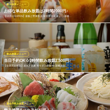
は全て飲み放題付き！新横浜での各種宴会に気軽にご利用くださ
飲み放題メニュー
い！
お得な単品飲み放題は2時間2000円♪
【10月1日OPEN】釜飯と野菜巻き 個室居酒屋 釜よし 新横…
【7月30日OPEN】鮮魚と和食 海鮮個室居酒屋 魚吟 新横浜
本店
新横浜 個室居酒屋
飲みたい気分の日にピッタリ♪単品飲み放題は生ビール付き2H制2
ＪＲ新横浜駅 徒歩3分
000円で楽しめます！お料理はお好みでご注文ください！ハイボー
神奈川県横浜市港北区新横浜2-3-11 第二徳永ビル7F
ルやカクテルなど種類も豊富で、仲間とワイワイ飲みや会社帰り
のサクッと飲みにも最適！リーズナブルに思う存分飲めちゃうお
得な単品飲み放題プランです！当日のご予約も受付けておりま
飲み放題メニュー
す！
当日予約OK☆2時間飲み放題2,500円♪
【全席完全個室】炭火と酒肴 和モダン個室 粋 新横浜店
【10月1日OPEN】釜飯と野菜巻き 個室居酒屋 釜よし 新横
浜本店
新横浜 個室居酒屋
【当日予約もOK】単品飲み放題は2,500～ご用意！ビールはもち
ＪＲ新横浜駅 徒歩4分
ろん！カクテルやサワーなど80種類以上のラインナップ。当日の
神奈川県横浜市港北区新横浜2-6-18 食遊館デ・プリマ3F
急な宴会にも対応♪ハイボール、カクテルの他に大人の方に大人気
銘柄の日本酒や焼酎も付いている充実飲み放題です！飲み会や女
子会、ご友人、会社でのご宴会など様々なシーンにぜひご活用く
宴会用飲み放題メニュー
ださい♪