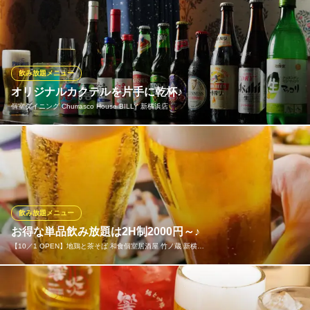
神奈川県横浜市港北区新横浜2-5-17 GEMS新横浜7F
料理に合わせてお飲み物をお選びいただけるよう、当店では飲み
放題メニューを種類豊富にご用意しております。乾杯にぴったり
の生ビールやハイボールの他、オリジナルサワー・カクテル・焼
酎・果実種等《全70種以上》！新横浜で飲み放題メニュー充実の
居酒屋なら、海鮮料理が自慢の「三代目網元 魚鮮水産」
飲み放題メニュー
オリジナルカクテルを片手に乾杯♪
個室完備 海鮮居酒屋 魚鮮水産 新横浜駅前店
個室ダイニング Churrasco House BILLY 新横浜店
個室 海鮮 居酒屋
ＪＲ東海道新幹線新横浜駅 徒歩1分
神奈川県横浜市港北区新横浜3-6-2 新横浜ゲートサイドB1
お酒も本格的で異国を感じさせる世界のビールやオリジナルカク
テルをご用意◎また、全国各地の地酒を多数取り揃えています！
お酒好きは必見です！その他にも定番のビールやカクテルもござ
いますのでお好みの一杯を片手にお楽しみください♪宴会やパーテ
ィーにもおすすめな飲み放題付きプランもぜひこちらもご利用く
飲み放題メニュー
ださい！
お得な単品飲み放題は2H制2000円～♪
【10／1 OPEN】地鶏と茶そば 和食個室居酒屋 竹ノ蔵 新横…
個室ダイニング Churrasco House BILLY 新横浜店
シュラスコ食べ飲み放題
飲みたい気分の日にピッタリ♪単品飲み放題は生ビール付き2H制2
ＪＲ新横浜駅 徒歩3分
神奈川県横浜市港北区新横浜2-3-11 第2徳永ビル3F
000円楽しめます！お料理はお好みでご注文ください！ハイボール