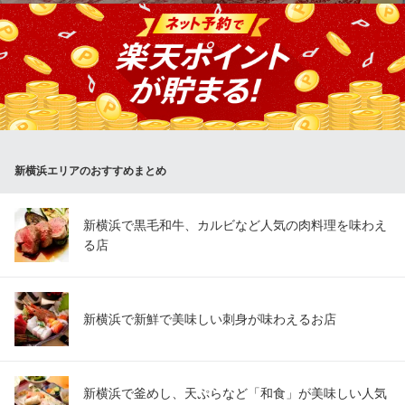
エリア最大級のP還元店
ＪＲ新横浜駅 徒歩3分
A4・A5ランクの国産牛を満喫。ボリューム満点の贅沢なコースを
神奈川県横浜市港北区新横浜2-4-4 ウィズ新横浜5F
ご用意しました。飲み放題付で、上質な焼き肉をリーズナブルに
お楽しみいただけます。どなた様でもご満足いただけること間違
いなし！焼肉店とは思えないスタイリッシュな店内で、接待や女
子会、ご友人とのご宴会をお楽しみくださいませ。
焼肉おくう GEMS新横浜店
新横浜エリアのおすすめまとめ
極上和牛焼肉×夜景個室
横浜市営地下鉄新横浜駅 徒歩2分
神奈川県横浜市港北区新横浜2-5-17 GEMS新横浜9・10F
新横浜で黒毛和牛、カルビなど人気の肉料理を味わえ
る店
新横浜で新鮮で美味しい刺身が味わえるお店
新横浜で釜めし、天ぷらなど「和食」が美味しい人気