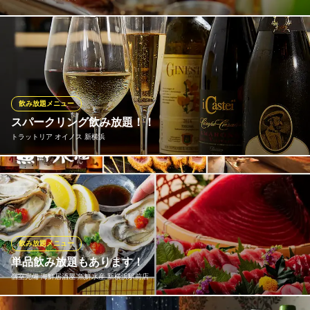
おすすめなのが「通年プラン」ビュッフェ6,600円(税込)～、コー
ス9,900円(税込)～ご用意。 「一皿一皿に感動を」をコンセプト
に、ブライダルのシェフが旬の食材を使用し、見た目までこだわ
りぬいた料理をご提供いたします。是非ご堪能ください。 ※安
心・安全に配慮したスタイルでご提供いたします。
飲み放題メニュー
スパークリング飲み放題！！
ラグナスイート新横浜
トラットリア オイノス 新横浜
夜景有の貸切パーティー
ＪＲ新横浜駅北口 徒歩5分
神奈川県横浜市港北区新横浜2-6-6
当店の飲み放題はスパークリングワインも飲み放題！！パーティ
ーコースは5000円～！！ 2時間飲み放題付のプラン、黒毛和牛が
楽しめるプランなど多種ご用意しております。 スパークリングワ
イン、赤ワイン、白ワイン、キリン一番搾り、ハイボール、カク
テル多数。50種類以上が飲み放題！！
飲み放題メニュー
単品飲み放題もあります！
トラットリア オイノス 新横浜
個室完備 海鮮居酒屋 魚鮮水産 新横浜駅前店
溶岩石の肉料理とワイン
横浜市営地下鉄新横浜駅 徒歩2分