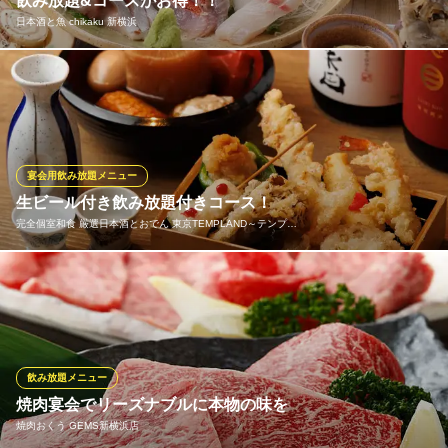
飲み放題&コースがお得！！
日本酒と魚 chikaku 新横浜
【全席完全個室】炭火と酒肴 和モダン個室 粋 新横浜店
炭火焼きと個室居酒屋
単品飲み放題も料理付きコースも厳選日本酒25種以上が飲み放題
ＪＲ新横浜駅 徒歩1分
神奈川県横浜市港北区新横浜2-5-13 加瀬ビル226 6F
に！お料理は横浜漁港直送の鮮魚盛り合わせを中心に日本酒によ
く合うお料理をご用意しております。 ※日本酒以外のドリンクも
飲み放題に含まれます。 生ビール（プレミアモルツ薫るエー
ル）・ハイボール・ウーロンハイ・梅酒・麦焼酎・ソフトドリン
宴会用飲み放題メニュー
ク、、等
生ビール付き飲み放題付きコース！
完全個室和食 厳選日本酒とおでん 東京TEMPLAND～テンプ…
日本酒と魚 chikaku 新横浜
こだわりの日本酒と鮮魚
全てのコースに生ビール付きの飲み放題が含まれています。ま
横浜市営地下鉄新横浜駅 徒歩2分
神奈川県横浜市港北区新横浜2-14-25
た、日本酒付きの宴会コースや3時間飲み放題付きのプランもご用
意しております。なお、時期によってはご提供できない場合がご
ざいますので、詳細はコース内容をご確認ください。
※こちらは夜のみのこだわりです。
飲み放題メニュー
焼肉宴会でリーズナブルに本物の味を
完全個室和食 厳選日本酒とおでん 東京TEMPLAND～テンプ
焼肉おくう GEMS新横浜店
ランド～