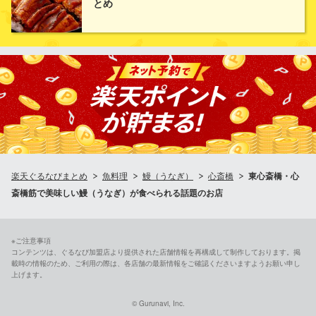
とめ
うなぎ・海鮮大衆居酒屋 かわはち屋 心斎橋店
うなぎ・海鮮大衆居酒屋
大阪メトロ長堀鶴見緑地線長堀橋駅 徒歩1分
大阪府大阪市中央区東心斎橋1-5-2 ルミエール東心斎橋1F
楽天ぐるなびまとめ
魚料理
鰻（うなぎ）
心斎橋
東心斎橋・心
斎橋筋で美味しい鰻（うなぎ）が食べられる話題のお店
※ご注意事項
コンテンツは、ぐるなび加盟店より提供された店舗情報を再構成して制作しております。掲
載時の情報のため、ご利用の際は、各店舗の最新情報をご確認くださいますようお願い申し
上げます。
© Gurunavi, Inc.