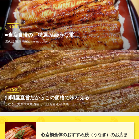
けた、驚くほどやわらかい鰻をご賞味いただけます。 ご飯はもち
ろん国産米を使用、江戸川の鰻重をぜひ一度体験してみてくださ
い。
うな重
江戸川 心斎橋パルコ店
■当店自慢の「特選 活締うな重」
美味しいうなぎ料理の店
炭火焼 寝床 ‐unagino‐nedoko‐
大阪メトロ御堂筋線心斎橋駅 徒歩1分
大阪府大阪市中央区心斎橋筋1-8-3 心斎橋パルコ13F
その日仕入れた活締めうなぎを、丸々一匹使用した当店の「特選
活締うな重」は、通常のうな重よりも大きめで肉厚です。焼き、
タレ、素材にこだわった蒲焼きは、サクッと香ばしく、ふんわり
と柔らかいと評判です。ランチタイムでもお楽しみいただけます
ので、脂がのった極上の旨味をぜひ当店でご賞味ください◎
うなぎ
卸問屋直営だからこの価格で味わえる
炭火焼 寝床 ‐unagino‐nedoko‐
うなぎ・海鮮大衆居酒屋 かわはち屋 心斎橋店
リーズナブルな鰻専門店
近鉄難波線近鉄日本橋駅 徒歩8分
大阪府大阪市中央区東心斎橋2-6-11 三津寺リーズビル2F
気軽にお楽しみいただける価格でご提供する料理は、生産者の協
力のもとに実現。長年の経験により積み重ねた技術で、ベストな
心斎橋全体のおすすめ鰻（うなぎ）のお店ま
状態になるよう丁寧に焼き上げた一品をご堪能ください。