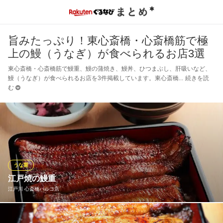
旨みたっぷり！東心斎橋・心斎橋筋で極
上の鰻（うなぎ）が食べられるお店3選
東心斎橋・心斎橋筋で鰻重、鰻の蒲焼き、鰻丼、ひつまぶし、肝吸いなど、
鰻（うなぎ）が食べられるお店を3件掲載しています。東心斎橋
続きを読
む
うな重
江戸焼の鰻重
江戸川 心斎橋パルコ店
背開きにして、白焼、蒸しを経て焼上げますので、余分な脂が抜