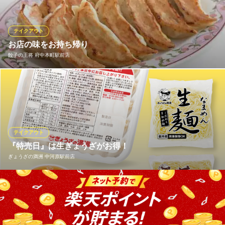
(6コ入)230円、冷凍生餃子(30コ入)600円、チャーハン460円（大
盛は570円）、ニラレバ炒め500円、唐揚げ(7コ入)530円。他に
も、お持ち帰り可能なメニューを豊富にご用意！職場やご家庭で
テイクアウト
も是非！
お店の味をお持ち帰り
餃子の王将 府中本町駅前店
日高屋 ル・シーニュ府中店
熱烈中華食堂
餃子の王将メニューがお持ち帰り出来ます。 ※店舗によりメニュ
京王線府中駅 徒歩3分
東京都府中市宮町1-100 ル・シーニュ1-10-5
ーが異なりますので、詳しくは店舗へお問い合わせ下さい。
餃子の王将 府中本町駅前店
中華レストラン
テイクアウト
ＪＲ南武線府中本町駅 徒歩1分
『特売日』は生ぎょうざがお得！
東京都府中市本町1-29-1
ぎょうざの満洲 中河原駅前店
特売日には12ヶ入の生ぎょうざ（冷蔵・冷凍）や、生麺などがお
得です。 60個入りの業務用冷凍生餃子や、自家製チャーシューも
人気です！ ※特売日は店舗により異なりますので店舗情報欄にて
ご確認ください。