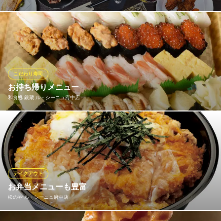
当店自慢の料理をご家庭でお楽しみいただけるテイクアウトメニ
ューを数多くご用意しております！さらに、お客様のスマホから
注文いただくと、時間指定で待たずに受取可能！当店LINE公式ア
カウントからご利用いただけます！ともだち追加してご利用くだ
さい！ ↓ともだち追加はこちら↓ https://lin.ee/dQdCV1q
こだわり寿司
お持ち帰りメニュー
BASE．S CAFE＆DINER FUCHU TERRACE
和食処 銀蔵 ル・シーニュ府中店
産地直送・府中野菜使用
京王線府中駅 徒歩4分
東京都府中市宮西町2-2-12
内容は、メニューページのお持ち帰りメニューをご覧ください◎
ご予約も承ります！
和食処 銀蔵 ル・シーニュ府中店
寿司 居酒屋 海鮮刺身
テイクアウト
京王線府中駅南口 徒歩1分
お弁当メニューも豊富
東京都府中市宮町1-100 ル・シーニュ府中3F
松のや ル・シーニュ府中店