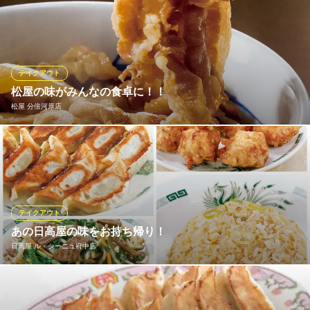
揚げたてのとんかつ専門店のお弁当をご家庭でもどうぞ。お電話
でもご注文承ります。
松のや ル・シーニュ府中店
とんかつ
テイクアウト
京王線府中駅 徒歩2分
松屋の味がみんなの食卓に！！
東京都府中市宮町1-100 ル・シーニュ1-19
松屋 分倍河原店
健康で豊かな食生活を応援する松屋では、一部のメニューをのぞ
き「できたて」をその場でお持ち帰りいただけます。 朝食・ラン
チタイム・夕飯や夜食など、いろいろなシーンに合わせてぜひご
利用ください！
テイクアウト
松屋 分倍河原店
あの日高屋の味をお持ち帰り！
牛めし・カレー・定食
日高屋 ル・シーニュ府中店
ＪＲ南武線分倍河原駅 徒歩1分
東京都府中市片町2-22-1 山二ビル
日高屋の人気メニューは、全店お持ち帰りいただけます。しか
も、店内でお召し上がりいただくよりお得なメニューも！ 焼餃子