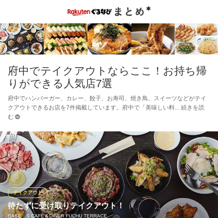
府中でテイクアウトならここ！お持ち帰
りができる人気店7選
府中でハンバーガー、カレー、餃子、お寿司、焼き鳥、スイーツなどがテイ
クアウトできるお店を7件掲載しています。府中で「美味しい料
続きを読
む
テイクアウト
待たずに受け取りテイクアウト！
BASE．S CAFE＆DINER FUCHU TERRACE