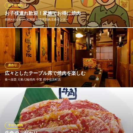
丼などもございます。ドレッシングも人気なのでサラダもぜひご
お子様連れ
一緒に♪
お子様連れ歓迎！家族でお得に焼肉
焼肉×ホルモン×居酒屋 分倍河原肉流通センター
焼肉美濃
昔ながらの焼肉店
家族みんなで焼肉を楽しむならココ！座敷席でゆったり過ごせ
多摩モノレール万願寺駅 徒歩25分
東京都府中市四谷6-25-1 1F
て、お子様用の取り皿もあるから小さなお子様連れでも安心。小
学生以下のお子様も大歓迎！子供に大人気のシャカシャカポテト
は注文率100％。さらにハッピーアワーはお酒が1杯29円！お父さ
んも気兼ねなく楽しめます。
席作り
広々としたテーブル席で焼肉を楽しむ
焼肉×ホルモン×居酒屋 分倍河原肉流通センター
食べ放題 元氣七輪焼肉 牛繁 府中住吉町店
焼肉/居酒屋/飲み放題
ＪＲ南武線分倍河原駅 徒歩1分
東京都府中市片町2-21-9 2F
木目調で仕立てた落ち着いた店間には、4名〜6名様でご利用して
いただける横長のテーブル席をご用意しております。ゆったりと
したスペースを確保したテーブル席は、お肉や料理を置いてもゆ
とりがあります。焼肉を味わう飲み会、同窓会、また親族同士の
お集まりなどあらゆるシーンで当店をご活用ください。
手切り焼肉