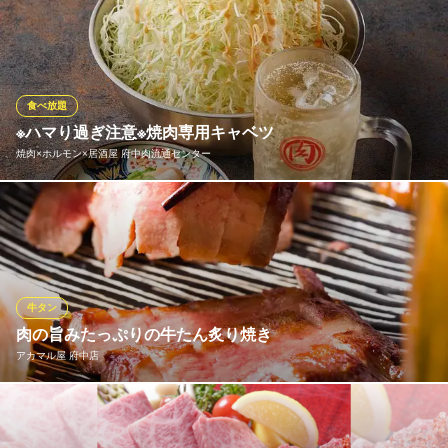
品評会の歴代受賞者から選抜された“牛飼い名人”が育てたA４ラン
ク以上の鹿児島県産黒毛和牛『薩摩牛』。ジュワ～っと広がる肉
汁、したたる上品な脂は、牛の持つ能力を全て引き出した芸術。
幸せの焼肉食べ放題 かみむら牧場 府中店
食べ放題
焼肉食べ放題＆飲み放題
※ハマり過ぎ注意※焼肉専用キャベツ
京王線多磨霊園駅 徒歩4分
焼肉×ホルモン×居酒屋 府中肉流通センター
東京都府中市若松町1-24-3
お通し代として最初に300円（税抜）いただきますが、おかわりは
何回でも無料！自慢の特製ダレに漬け込んだホルモン焼肉と、カ
ットの細かさにこだわり独自製法の中毒性がある秘伝ドレッシン
グをかけた「焼肉専用キャベツ」の相性はバツグン★
牛タン
焼肉×ホルモン×居酒屋 府中肉流通センター
肉の旨みたっぷりの牛たん炙り焼き
エリア最安値！焼肉酒場
アカマル屋 府中店
ＪＲ府中本町駅 徒歩6分
東京都府中市宮西町4-4-2 宮西コープ1F
ジューシーに焼き上げた牛たんは肉本来の味をダイレクトに味わ
えます。お酒のお供にもぴったり♪