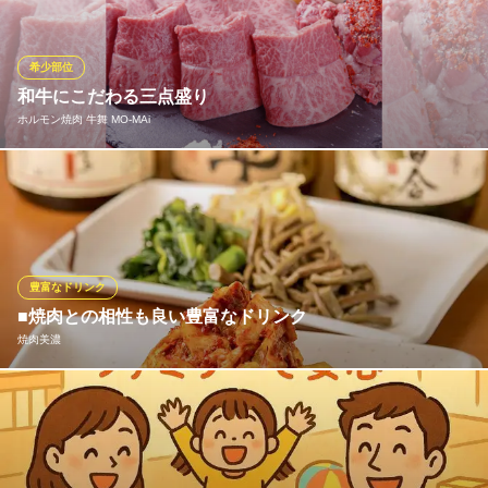
アカマル屋 府中店
気軽に飲める大衆酒場
希少部位
京王線府中駅 徒歩1分
和牛にこだわる三点盛り
東京都府中市府中町1-6-1 古沢ビル1F
ホルモン焼肉 牛舞 MO‐MAi
和牛トモサンカク・和牛MO-MAI・和牛上ハラミの3点盛り！各部
位が持つお肉の甘みと風味を味わえます。イイトコ取りの一
皿！！それぞれ3つの風味や柔らかさの違いをお楽しみいただけま
す！心行くまでご堪能ください。
豊富なドリンク
ホルモン焼肉 牛舞 MO‐MAi
■焼肉との相性も良い豊富なドリンク
府中・ 焼肉 ・ワイン
焼肉美濃
京王線多磨霊園駅 徒歩1分
東京都府中市清水が丘3-29
当店では焼肉とご一緒にお楽しみいただけるドリンクもバラエテ
ィ豊富！定番のビール、日本酒、焼酎はもちろん、フルーティー
なサワーや果実酒、韓国料理やおつまみとも合うマッコリもご用
意しています。食後の〆にふさわしいビビンパ、クッパ、豚バラ