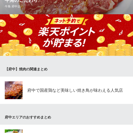
牛角のこだわり
食べ放題 元氣七輪焼肉 牛繁 府中住吉町店
牛角 府中店
厳選焼肉を2H食べ放題
ＪＲ南武線西府駅 徒歩9分
東京都府中市住吉町3-1-9
お客様に新鮮な状態で提供したいという想いから、店内で一枚一
枚丁寧にカット！口に入れたときに特に美味しく感じるお肉の切
り方を追求することで、焼肉の美味しさを最大限に引き出しま
す。 部位ごとに切り方を変え、1ミリ単位の厚みにもこだわって
います。新鮮でおいしいお肉をご提供するために手間ひまを惜し
みません！
【府中】焼肉の関連まとめ
牛角 府中店
焼肉
京王線府中駅 徒歩2分
東京都府中市宮町1-9-1 フェイスビル1F
府中で国産鶏など美味しい焼き鳥が味わえる人気店
府中エリアのおすすめまとめ