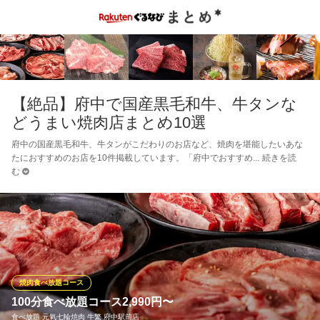
【絶品】府中で国産黒毛和牛、牛タンな
どうまい焼肉店まとめ10選
府中の国産黒毛和牛、牛タンがこだわりのお店など、焼肉を堪能したいあな
たにおすすめのお店を10件掲載しています。「府中でおすすめ
続きを読
む
焼肉食べ放題コース
100分食べ放題コース2,990円〜
食べ放題 元氣七輪焼肉 牛繁 府中駅前店