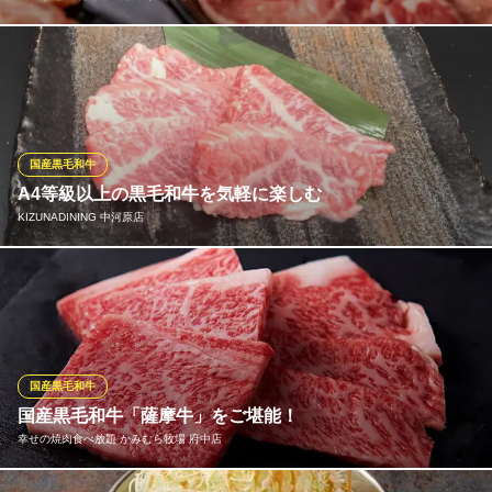
牛・豚・鶏肉はもちろん、お食事や一品料理などのサイドメニュ
ー、「味変」アイテムが楽める充実した食べ放題コースは、驚き
の制限時間「100分間」！！人気アイテム「元氣カルビ」をはじ
め、「5本の柱」など当店の売れ筋アイテムを揃えた食べ放題コー
スは3種類！各種宴会や食事会、女子会でも！お楽しみください！
国産黒毛和牛
A4等級以上の黒毛和牛を気軽に楽しむ
食べ放題 元氣七輪焼肉 牛繁 府中駅前店
KIZUNADINING 中河原店
焼肉食べ放題飲み放題
京王線府中駅 徒歩3分
東京都府中市宮西町1-2-1 フラココ第6ビル2F
芝浦から直接買い付け厳選された黒毛和牛を各種取り揃えており
ます。 入荷したばかりの新鮮な食材を気軽に楽しむことができま
す。
KIZUNADINING 中河原店
国産黒毛和牛
和牛を気軽に楽しめる
国産黒毛和牛「薩摩牛」をご堪能！
京王線中河原駅 徒歩1分
幸せの焼肉食べ放題 かみむら牧場 府中店
東京都府中市住吉町2-2-20