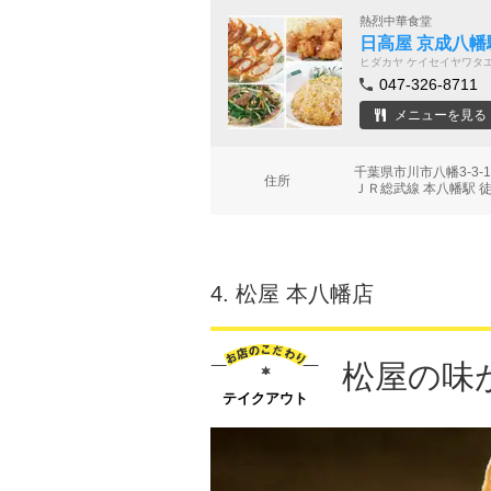
熱烈中華食堂
日高屋 京成八幡
ヒダカヤ ケイセイヤワタ
047-326-8711
メニューを見る
千葉県市川市八幡3-3
住所
ＪＲ総武線 本八幡駅 
4.
松屋 本八幡店
松屋の味
テイクアウト