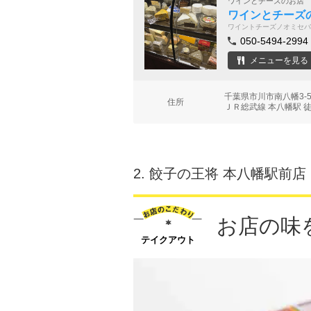
ワインとチーズのお店
ワインとチーズのお
ワイントチーズノオミセバ
050-5494-2994
メニューを見る
千葉県市川市南八幡3-
住所
ＪＲ総武線 本八幡駅 
2.
餃子の王将 本八幡駅前店
お店の味
テイクアウト