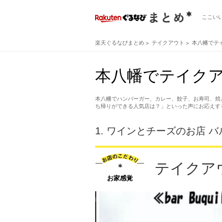
ここい
楽天ぐるなびまとめ
テイクアウト
本八幡でテ
本八幡でテイク
本八幡でハンバーガー、カレー、餃子、お寿司、焼
ち帰りができる人気店は？」といった声にお応えす
1.
ワインとチーズのお店 バルブッ
テイクア
お家感覚