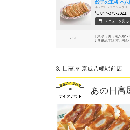
餃子の王将 本八
ギョウザノオウショウ モ
047-379-2821
メニューを見る
千葉県市川市南八幡5-
住所
ＪＲ総武本線 本八幡駅 
3.
日高屋 京成八幡駅前店
あの日高
テイクアウト