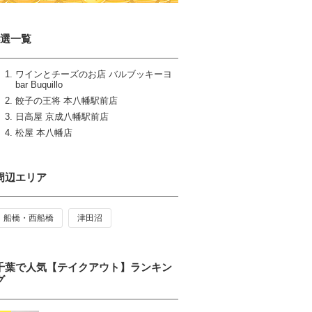
4選一覧
ワインとチーズのお店 バルブッキーヨ
bar Buquillo
餃子の王将 本八幡駅前店
日高屋 京成八幡駅前店
松屋 本八幡店
周辺エリア
船橋・西船橋
津田沼
千葉で人気【テイクアウト】ランキン
グ