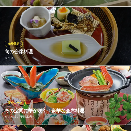
あわびや伊勢海老などの高級食材と市場へ出向いて買い付けた旬
を取り入れた、季節感あふれるコース料理は 慶弔の席にもふさわ
しい。鯛や伊勢海老の姿造りを盛り込んだお祝い用の懐石「吉
祥」を始め、献杯用食前酒にお造りなど7品と、〆に石挽手打ちそ
ばとデザートを供する法事用の「夢草」など、多彩な懐石プラン
旬季限定
をご用意。
旬の会席料理
樹さき
四季亭
和食料亭
四季折々の新鮮な旬の食材を ふんだんに使った会席料理！
ＪＲ常磐線柏駅 車15分
千葉県柏市金山185-2
樹さき
伝統の日本料理
ＪＲ常磐線柏駅西口 バス5分
宴会コース
千葉県柏市柏360
その空間に華が咲く！豪華な会席料理
かに料理 柏甲羅本店