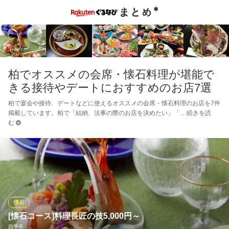
柏でオススメの会席・懐石料理が堪能で
きる接待やデートにおすすめのお店7選
柏で宴会や接待、デートなどに使えるオススメの会席・懐石料理のお店を7件
掲載しています。柏で「結納、法事の際のお店を決めたい」「
続きを読
む
懐石
[懐石コース]料理長匠の技5,000円～
四季亭