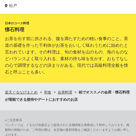
松戸
日本のコース料理
懐石料理
お茶を出す前に供される、腹を満たすための軽い食事のこと。茶
道の基礎を作った千利休がお茶をおいしく味わうために始めたと
言われています。その料理は、旬の食材を山のもの、海のものな
どバランスよく取り入れる、素材の持ち味を生かす、おもてなし
の心で調理するなどの決まりがある。現代では高級料理全般を懐
石と呼ぶことも多い。
楽天ぐるなびまとめ
和食
会席料理
柏でオススメの会席・懐石料理
が堪能できる接待やデートにおすすめのお店
※ご注意事項
コンテンツは、ぐるなび加盟店より提供された店舗情報を再構成して制作しております。掲
載時の情報のため、ご利用の際は、各店舗の最新情報をご確認くださいますようお願い申し
上げます。