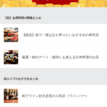
らこそ味わえる、和と洋が融合した創作和食の数々をご堪能下さ
い。
【柏】会席料理の関連まとめ
寿司割烹酒場 ゐまる
和風居酒屋
ＪＲ常磐線柏駅東口 徒歩7分
千葉県柏市柏3-4-19 1F
【絶品】柏で一度は立ち寄りたいおすすめの寿司店
厳選！柏のデート・接待にも使える日本料理のお店
柏エリアのおすすめまとめ
柏でワイン好き必見の人気店（ワインバー）