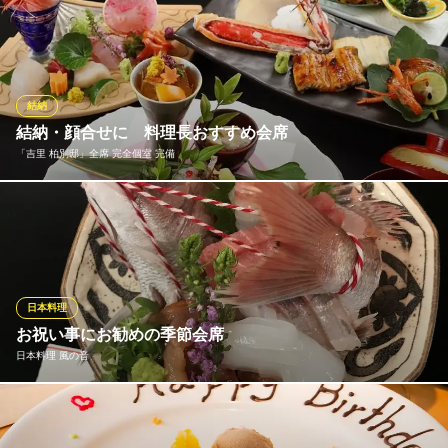
ちょっとしたお集まりやご接待などに活躍する、華やかな会席や
御膳を多数ご用意。 こちらは人気の会席料理『流氷』 ※各種ご宴
会・ご予算に応じてご用意も可能ですので、お気軽にご相談下さ
い。
結納
かに料理 柏甲羅本店
結納・顔合せに 料理長おすすめ会席
慶事 法事 各種宴会
「吉里 柏別邸」全席 完全個室 完備
ＪＲ常磐線柏駅西口 徒歩10分
千葉県柏市旭町4-1-7
結納や顔合せにふさわしい、格式あるお食事をお楽しみいただけ
る会席をご用意しております。料理長が厳選した季節の食材を使
用し、見た目にも美しい盛り付けで、目と舌で楽しむ一品一品を
ご提供。伝統的な和の美を大切にしつつ、現代的なアレンジも加
えた料理をお楽しみいただけます。
日本料理
お祝い事にお勧めの季節会席
「吉里 柏別邸」全席 完全個室 完備
日本料理 風の音
柏 創作料理 本格和食
ＪＲ常磐線柏駅東口 徒歩7分
千葉県柏市中央町4-28
当店では季節の移り変わりを大事にしたこだわりの日本料理をご
提供。人気店にて総料理長も務めた店主が作る、四季折々の食材