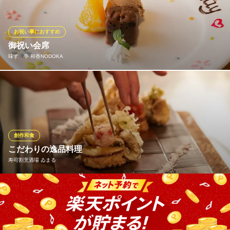
を使用した美味しい料理の数々をご堪能いただけます。
日本料理 風の音
お祝い事におすすめ
柏の隠れ家的日本料理店
御祝い会席
ＪＲ常磐線柏駅 徒歩8分
味すゞ亭 和香NODOKA
千葉県柏市旭町3-3-27 ポプラコート1F
主役の方へはデザートプレートのサービス！ お食事は一品一品、
手の込んだお料理で彩られる本格会席です 節目の御祝い事を個
室・半個室でゆったりとお寛ぎ下さいませ
味すゞ亭 和香NODOKA
創作和食
日本料理店
こだわりの逸品料理
ＪＲ常磐線柏駅東口 徒歩5分
寿司割烹酒場 ゐまる
千葉県柏市柏4-5-24 HEISEI33 3F
四季折々の食材を全国各地から厳選し、一品一品心をこめて仕上
げた料理をご提供いたします。和牛の柔らかさと肉本来の旨み、
フォアグラの深いコクとほのかな塩気が絶妙にマッチした「和牛
とフォアグラの握り」490円（税抜）はおすすめの逸品。当店だか