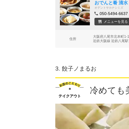
おでんと肴 清水
オデントサカナシミズ
050-5494-6637
メニューを見る
大阪府八尾市北本町1-
住所
近鉄大阪線 近鉄八尾駅
3.
餃子ノまるお
冷めても
テイクアウト