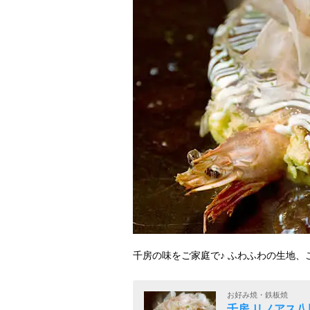
千房の味をご家庭で♪ ふわふわの生地、
お好み焼・鉄板焼
千房 リノアス八