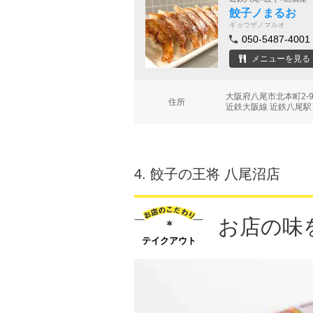
餃子ノまるお
ギョウザノマルオ
050-5487-4001
メニューを見る
大阪府八尾市北本町2-9
住所
近鉄大阪線 近鉄八尾駅
4.
餃子の王将 八尾沼店
お店の味
テイクアウト