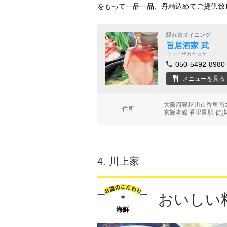
をもって一品一品、丹精込めてご提供致
隠れ家ダイニング
旨居酒家 武
ウマイザカヤタケ
050-5492-8980
メニューを見る
大阪府寝屋川市香里南之
住所
京阪本線 香里園駅 徒歩
4.
川上家
おいしい
海鮮