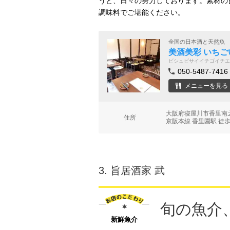
うと、日々の努力しております。素材の
調味料でご堪能ください。
全国の日本酒と天然魚
美酒美彩 いちご
ビシュビサイイチゴイチエ
050-5487-7416
メニューを見る
大阪府寝屋川市香里南之
住所
京阪本線 香里園駅 徒歩
3.
旨居酒家 武
旬の魚介
新鮮魚介