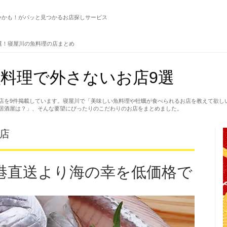
いかも！がパッと見つかるお店探しサービス
選！寝屋川の魚料理の店まとめ
料理で外さないお店9選
店を9件掲載しています。寝屋川で「美味しい魚料理や牡蠣が食べられるお店を教えて欲し
居酒屋は？」、そんな要望にぴったりのこだわりのお店をまとめました。
園店
港直送より海の幸を低価格で