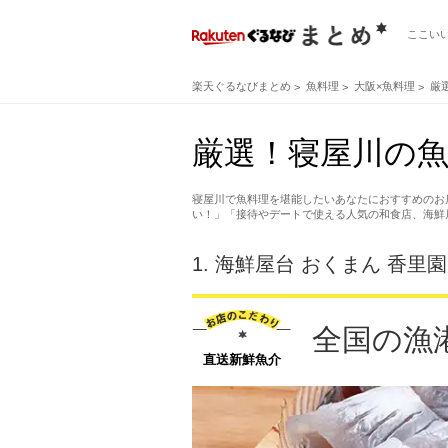
ここい
楽天ぐるなびまとめ
魚料理
大阪×魚料理
厳
厳選！寝屋川の魚
寝屋川で魚料理を堪能したいあなたにおすすめのお
い！」「接待やデートで使える人気の和食店、海鮮
1.
海鮮屋台 おくまん 香里
全国の漁
直送新鮮魚介