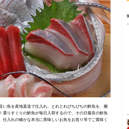
旨い魚を産地直送で仕入れ。とれとれぴちぴちの鮮魚を、腕
！選りすぐりの鮮魚が毎日入荷するので、その日最良の鮮魚
。仕入れの確かな本当に美味しいお魚をお造り等でご賞味く