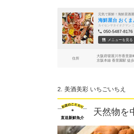
元気で新鮮！海鮮居酒
海鮮屋台 おくま
カイセンヤタイオクマン 
050-5487-8176
メニューを見る
大阪府寝屋川市香里新
住所
京阪本線 香里園駅 徒歩
2.
美酒美彩 いちごいちえ
天然物を
直送新鮮魚介