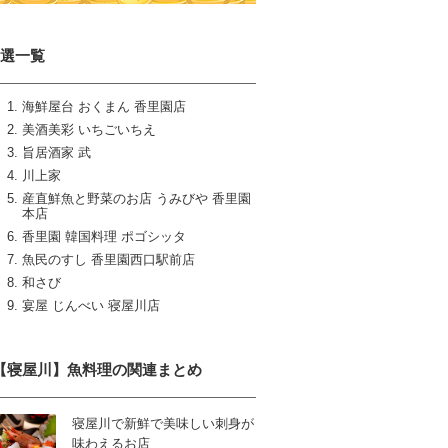
9選一覧
海鮮屋台 おくまん 香里園店
美酒美彩 いちごいちえ
旨居酒家 武
川上家
産直鮮魚と野菜のお店 うみびや 香里園
本店
香里園 韓国料理 ポゴシッタ
魚民のすし 香里園西口駅前店
和さび
宴屋 じんべい 寝屋川店
【寝屋川】魚料理の関連まとめ
寝屋川で新鮮で美味しい刺身が
味わえるお店