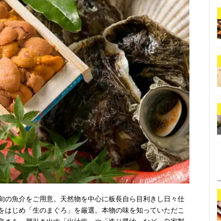
旬の魚介をご用意。天然物を中心に板長自ら目利きし日々仕
をはじめ「生のまぐろ」を厳選。本物の味を知っていただこ