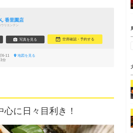
屋
ん 香里園店
コウリエンテン
空席確認・予約する
写真を見る
町6-11
地図を見る
3分
中心に日々目利き！