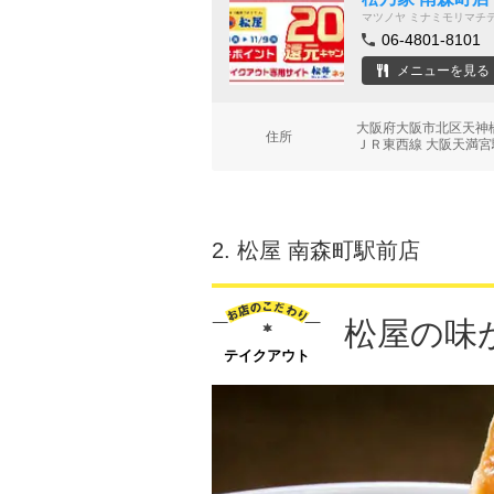
マツノヤ ミナミモリマチ
06-4801-8101
メニューを見る
大阪府大阪市北区天神橋
住所
ＪＲ東西線 大阪天満宮
2.
松屋 南森町駅前店
松屋の味
テイクアウト