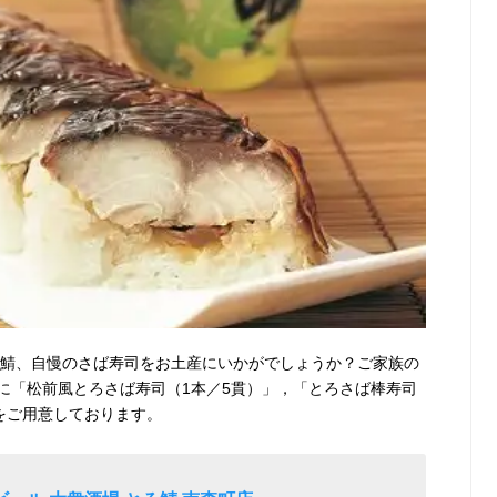
ろ鯖、自慢のさば寿司をお土産にいかがでしょうか？ご家族の
に「松前風とろさば寿司（1本／5貫）」，「とろさば棒寿司
をご用意しております。