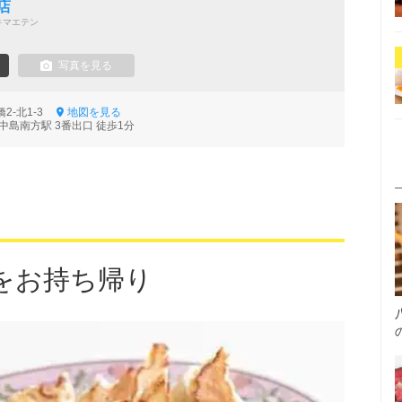
店
キマエテン
写真を見る
2-北1-3
地図を見る
中島南方駅 3番出口 徒歩1分
をお持ち帰り