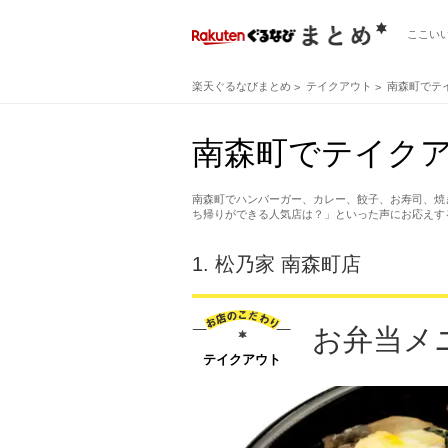
ここい
楽天ぐるなびまとめ
テイクアウト
南森町でテ
南森町でテイク
南森町でハンバーガー、カレー、餃子、お寿司、焼
ち帰りができる人気店は？」といった声にお応えす
1.
松乃家 南森町店
お弁当メ
テイクアウト