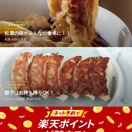
すか？ ※店舗のエリアによって、お持ち帰り単品メニューが異な
ります、あらかじめご了承下さい。 ※イオンモール沖縄ライカム
店・無添蔵では実施しておりません。
テイクアウト
無添くら寿司 刈谷店
松屋の味がみんなの食卓に！！
回転寿司
松屋 刈谷日高店
名鉄名古屋本線富士松駅 徒歩15分
愛知県刈谷市今岡町西吹戸55
健康で豊かな食生活を応援する松屋では、一部のメニューをのぞ
き「できたて」をその場でお持ち帰りいただけます。 朝食・ラン
チタイム・夕飯や夜食など、いろいろなシーンに合わせてぜひご
利用ください！
テイクアウト
松屋 刈谷日高店
餃子はお持ち帰りOK！
牛めし・カレー・定食
ラーメン山岡家 愛知刈谷店
ＪＲ東海道本線逢妻駅 徒歩14分
愛知県刈谷市日高町4-611
山岡家の餃子はお持ち帰りができます。 冷凍でもOKですので、山
岡家の味をお家でもお楽しみ頂けます！ ご家族や友人へのお土産
にも最適！ ジューシーな濃厚肉汁をご堪能下さい。