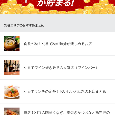
ラーメン山岡家 愛知刈谷店
こだわりラーメン
ＪＲ東海道本線逢妻駅 車6分
刈谷エリアのおすすめまとめ
愛知県刈谷市新富町3-402・412
食欲の秋！刈谷で秋の味覚が楽しめるお店
刈谷でワイン好き必見の人気店（ワインバー）
刈谷でランチの定番！おいしいと話題のお店まとめ
厳選！刈谷の国産うなぎ、藁焼きかつおなど魚料理の