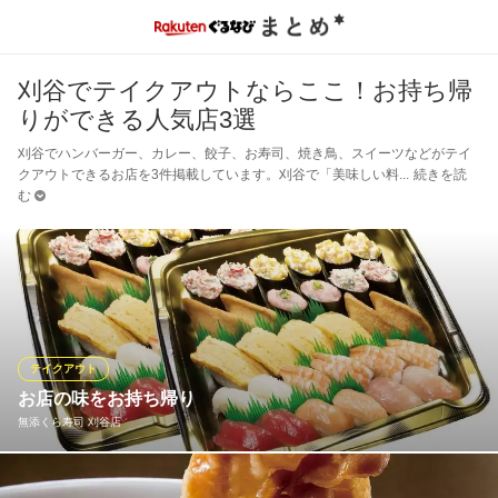
刈谷でテイクアウトならここ！お持ち帰
りができる人気店3選
刈谷でハンバーガー、カレー、餃子、お寿司、焼き鳥、スイーツなどがテイ
クアウトできるお店を3件掲載しています。刈谷で「美味しい料
続きを読
む
テイクアウト
お店の味をお持ち帰り
無添くら寿司 刈谷店
ホームパーティーやおみやげなどに、美味しいお寿司はいかがで