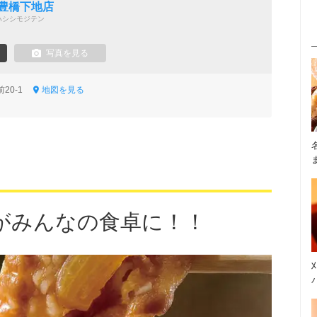
 豊橋下地店
ハシシモジテン
写真を見る
前20-1
地図を見る
がみんなの食卓に！！