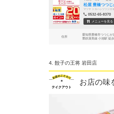
松屋 豊橋つつじ
マツヤ トヨハシツツジガ
0532-65-8370
メニューを見る
愛知県豊橋市つつじが丘
住所
豊鉄渥美線 小池駅 徒歩
4.
餃子の王将 岩田店
お店の味
テイクアウト