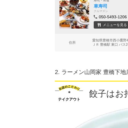
寿司・和食
車寿司
クルマズシ
050-5493-1206
メニューを見る
愛知県豊橋市西小鷹野4
住所
ＪＲ 豊橋駅 東口 バス2
2.
ラーメン山岡家 豊橋下地
餃子はお
テイクアウト