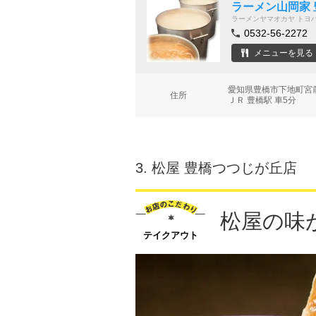
ラーメン山岡家
ラーメンヤマオカヤ トヨ
0532-56-2272
メニューを見る
愛知県豊橋市下地町宮
住所
ＪＲ 豊橋駅 車5分
3.
松屋 豊橋つつじが丘店
松屋の味
テイクアウト