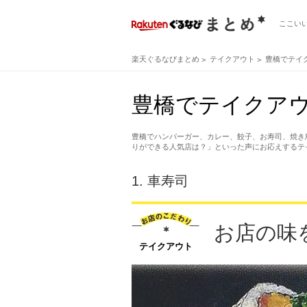
ここい
楽天ぐるなびまとめ
テイクアウト
豊橋でテイ
豊橋でテイクア
豊橋でハンバーガー、カレー、餃子、お寿司、焼き
りができる人気店は？」といった声にお応えするテ
1.
車寿司
お店の味
テイクアウト