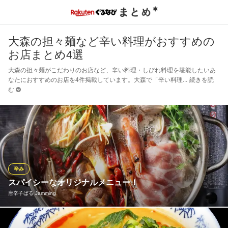
大森の担々麺など辛い料理がおすすめの
お店まとめ4選
大森の担々麺がこだわりのお店など、辛い料理・しびれ料理を堪能したいあ
なたにおすすめのお店を4件掲載しています。大森で「辛い料理
続きを読
む
辛み
スパイシーなオリジナルメニュー！
唐辛子ばる Jamming
当店には、ピリッと辛い唐辛子を使用したココでしか食べられな