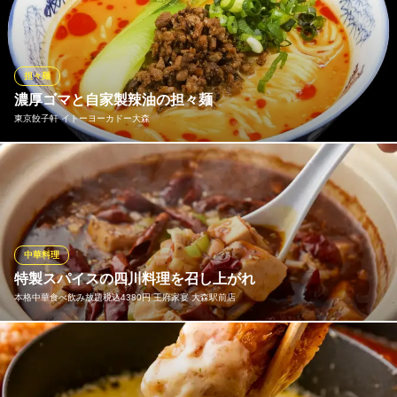
いメニューがたくさんございます！ 火鍋からハンバーグなどその
幅はかなり豊富です！ぜひ一度お試しあれ☆もちろん辛さの対応
も可能♪0辛〜10辛まで調節いたします。辛いのが得意でない方も
是非ご来店下さい！
担々麺
濃厚ゴマと自家製辣油の担々麺
唐辛子ばる Jamming
東京餃子軒 イトーヨーカドー大森
激辛料理が楽しめるバル
京急本線大森海岸駅 徒歩3分
東京都品川区南大井3-28-4 角田ビル1F
ゴマの濃厚なコクと香りが引き立つ、特製「担々麺」です。じっ
くり炒めて旨みを凝縮したピリ辛の肉味噌と、彩り鮮やかなチン
ゲン菜をトッピング。自家製辣油の心地よい辛みと、スープの奥
深い甘みが中細麺に絶妙にマッチします。辛さの中にもしっかり
とした旨みを感じられる、リピーター続出の本格派です。
中華料理
特製スパイスの四川料理を召し上がれ
東京餃子軒 イトーヨーカドー大森
本格中華食べ飲み放題税込4380円 王府家宴 大森駅前店
飲茶・点心・餃子
京急本線大森海岸駅 徒歩5分
東京都大田区大森北2-13-1 イトーヨーカドー大森店3F（フードコート内）
四川料理を得意とする当店の料理長、中でも中国から取り寄せた
調味料を使って作る麻婆豆腐は人気の一品。スパイスの配合が独
特で、おつまみはもちろんのこと、おかずにしてもごはんが止ま