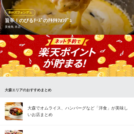
らなくなるほどの美味。辛い物が苦手なら、食べやすくアレンジ
もできますので、注文時にお伝えください。
チーズフォンデュ
旨辛！のびるﾁｰｽﾞのﾁｷﾁｷﾌｫﾝﾃﾞｭ
本格中華食べ飲み放題税込4380円 王府家宴 大森駅前店
美食鳥 本店
羽根つき餃子発祥の店
ＪＲ京浜東北線大森駅 徒歩3分
東京都大田区大森北1-35-9
当店のイチ押しは鳥焼肉ですが、お酒にあう逸品も多数取り揃え
ております。そのなかでも「チキチキフォンデュ」は女性人気No.
1！旨辛のフライドチキンをチーズフォンデュにしてお召し上がり
ください♪
美食鳥 本店
大山鳥を味わう鳥焼肉
大森エリアのおすすめまとめ
ＪＲ京浜東北線大森駅 徒歩5分
東京都大田区大森北1-13-14
大森でオムライス、ハンバーグなど「洋食」が美味し
いお店まとめ