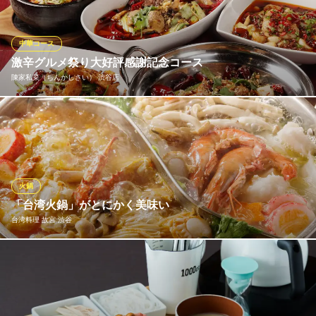
り、パクチーたれや豊富な追加メニューが魅力。自分の好きな具
材を選んで、特別なひとときをお過ごしください。
中華コース
大連餃子基地 DALIAN 渋谷ストリーム店
激辛グルメ祭り大好評感謝記念コース
本格中華酒場
陳家私菜（ちんかしさい） 渋谷店
ＪＲ渋谷駅 徒歩1分
東京都渋谷区渋谷3-21-3 渋谷ストリーム3F
人気イベント【激辛グルメ祭り】で毎年大行列・大人気！！ 記念
して、当店の辛くて、奥深い味わいをご堪能いただけるお料理、
全11品に飲み放題2時間が付いたコースを！
陳家私菜（ちんかしさい） 渋谷店
火鍋
中国政府公認レストラン
「台湾火鍋」がとにかく美味い
ＪＲ渋谷駅ハチ公口 徒歩4分
台湾料理 故宮 渋谷
東京都渋谷区神南1-16-3 ブルーヴァールビルB1
多くのお客様に人気で、多数のメディアでも取り上げられている
当店一押し『台湾式火鍋』!! コース料理・単品料理ともにお楽し
み頂けます。一番人気は『2色火鍋』2人前5000円。『沙茶火鍋』
『麻辣海鮮火鍋』の2種類の鍋が一度に味わえるお得な鍋となって