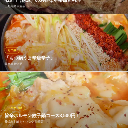
429円（税込）のお得な本格四川料理
本格・ 中国料理 八虎
三九厨房 渋谷店
安い！美味い！楽しい！
地下鉄副都心線渋谷駅 徒歩1分
東京都渋谷区渋谷1-24-2 朱ビル5F
「本格的な四川料理をリーズナブルに味わってほしい」それが三
九厨房のコンセプトです。本場の味わいをより多くの方に楽しん
でいただくため、お料理のほとんどを390円（税抜）で提供してお
ります！抜群のコスパですが、もちろん味も一級。経験豊富な中
国人シェフが上質な食材と本場の香辛料を駆使し心を込めて作っ
もつ鍋
てます。
「もつ鍋うま辛唐辛子」
黄金屋 渋谷店
三九厨房 渋谷店
リーズナブルな本格中華
味噌―ベースのスープに独自のうま辛調味料で仕上げた旨味と辛
地下鉄半蔵門線渋谷駅 徒歩3分
東京都渋谷区宇田川町13-8 渋谷ちとせ会館6F
さがやみつきになる定番もつ鍋。今では季節問わず人気のもつ鍋
になりました。
黄金屋 渋谷店
こだわり鍋
博多もつ鍋と九州料理
旨辛ホルモン餃子鍋コース3,500円！
各線渋谷駅 徒歩1分
釜焼鳥本舗 おやひなや 渋谷店
東京都渋谷区道玄坂1-3-11 一番ビルB1