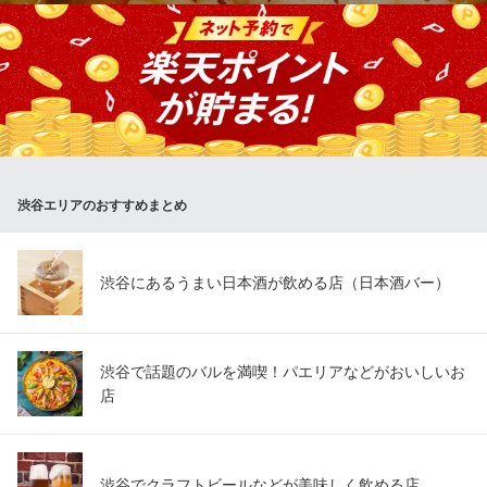
おやひなや宴会のおすすめNo.1☆【2時間飲み放題付】旨辛ホルモ
ン餃子鍋コース〈全9品〉3,500円(税込)！！おやひなや自慢の旨
辛ホルモン餃子鍋をメインに、当店名物の『骨付鳥』やデザート
までついたお得なコース♪後引くおいしさの甘辛つゆにホルモンの
旨みが溢れる絶品鍋で、寒い季節もゆっくりご宴会をお楽しみ下
さい！
渋谷エリアのおすすめまとめ
釜焼鳥本舗 おやひなや 渋谷店
骨付鳥が人気の居酒屋
ＪＲ渋谷駅 徒歩1分
東京都渋谷区道玄坂2-6-6 日立建物渋谷第2ビル
渋谷にあるうまい日本酒が飲める店（日本酒バー）
渋谷で話題のバルを満喫！パエリアなどがおいしいお
店
渋谷でクラフトビールなどが美味しく飲める店