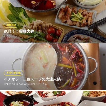
人気メディアやＳＮＳで話題の本場四川火鍋専門店が日本へ初上
陸！多くのメディアでも紹介された話題のスープは、一度食せば
虜になる深いコクと華やかな香りが特徴。著名人を魅了してやま
ない極上の味わいと、五感を刺激するエンターテインメント性に
満ちた特別なひとときを、上品な空間でお楽しみください。
薬膳火鍋
絶品！！薬膳火鍋！！
七婆
とうか
火鍋 渋谷 中華
ＪＲ渋谷駅 徒歩3分
東京都渋谷区神宮前6-19-17 GEMS神宮前8F
薬膳火鍋！！人気の 鍋です ！！
とうか
しゃぶしゃぶ食べ放題
ＪＲ渋谷駅南口 徒歩2分
本場中華火鍋
東京都渋谷区道玄坂1-11-3 フォースワンビル2F
イチオシ！二色スープの大連火鍋
大連餃子基地 DALIAN 渋谷ストリーム店
麻辣スープのピリ辛と白湯スープのまろやかさ、二色のスープを
同時に楽しめる贅沢な大連火鍋です。特に女性に支持されてお