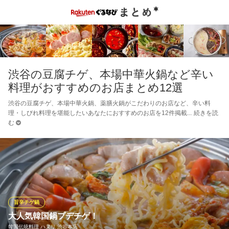
渋谷の豆腐チゲ、本場中華火鍋など辛い
料理がおすすめのお店まとめ12選
渋谷の豆腐チゲ、本場中華火鍋、薬膳火鍋がこだわりのお店など、辛い料
理・しびれ料理を堪能したいあなたにおすすめのお店を12件掲載
続きを読
む
旨辛チゲ鍋
大人気韓国鍋プデチゲ！
韓国伝統料理 ハヌリ 渋谷本店