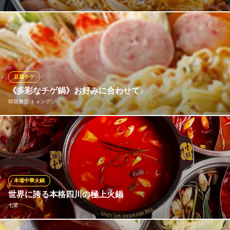
ハヌリの大人気韓国鍋！！！スパム・モルタデッラ・フランク・
赤ウインナー・ベーコン・ハム・韓国餅・ラーメン等々の具沢山
の温か鍋。時間をかけて丁寧に仕込むプデチゲ用タデギとキムチ
が味の決め手！
豆腐チゲ
韓国伝統料理 ハヌリ 渋谷本店
《多彩なチゲ鍋》お好みに合わせて♪
２４時まで営業中！
韓国食堂 トォンデジ
地下鉄半蔵門線渋谷駅 徒歩1分
東京都渋谷区宇田川町28-3 A2ビル B1
豆腐チゲを筆頭にトォンデジでは多彩なチゲをご用意♪ 寒い夜に
はチゲで体の芯からあったまる☆お気に入りのチゲを見つけて下
さい。
韓国食堂 トォンデジ
本場中華火鍋
絶品チゲ鍋 貸切
世界に誇る本格四川の極上火鍋
ＪＲ渋谷駅西口 徒歩3分
七婆
東京都渋谷区桜丘町16-7