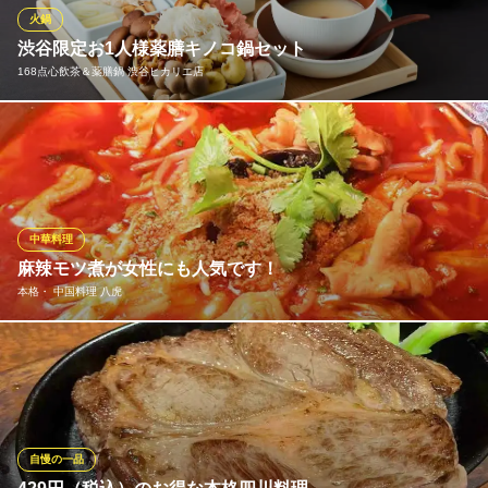
おります。また、新作！自家製発酵白菜の「酸菜白肉鍋」も健康
火鍋
的に旨い
渋谷限定お1人様薬膳キノコ鍋セット
168点心飲茶＆薬膳鍋 渋谷ヒカリエ店
台湾料理 故宮 渋谷
台湾屋台料理と火鍋の店
「御膳房」で人気の薬膳キノコ火鍋をお1人様でも気軽に楽しめる
ＪＲ渋谷駅ハチ公出口 徒歩5分
東京都渋谷区道玄坂2-23-13 渋谷デリータワー4F
ように素材やスープをより厳選し、手軽にお楽しみいただける価
格で、渋谷ヒカリエ店の限定メニューとしてご提供します。本場
中国雲南省では、昔から女性のお肌によい食べ物として女性に
「たべるエステ」との愛称で親しまれています。
中華料理
麻辣モツ煮が女性にも人気です！
168点心飲茶＆薬膳鍋 渋谷ヒカリエ店
本格・ 中国料理 八虎
中国雲南料理キノコ火鍋
東急田園都市線渋谷駅 徒歩1分
東京都渋谷区渋谷2-21-1 ヒカリエ6F
麻婆豆腐や麻辣モツ煮込み、ランチ限定の渋谷店看板メニューの
一つです。お肉の旨味をたっぷりと使用したスープは、ご飯にも
よく合います。お酒のおつまみにもぴったりです。是非ご利用く
ださいませ。《渋谷/誕生日/ランチ/個室/女子会/飲み放題/中華/居
酒屋/鍋/3時間/歓送迎会》 980円（税込）
自慢の一品