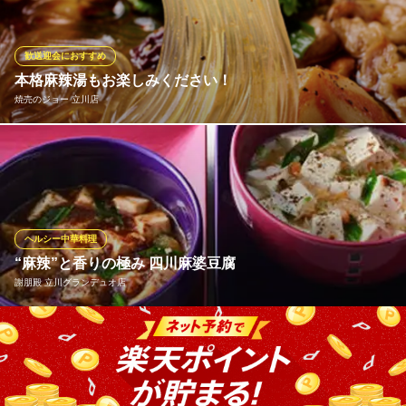
※こちらは夜のみのこだわりです。
ピリカラ 榮
歓送迎会におすすめ
和食・中華・韓国料理
本格麻辣湯もお楽しみください！
ＪＲ立川駅 徒歩9分
焼売のジョー 立川店
東京都立川市柴崎町3-18-14
名物の焼売以外にも、お酒が進むアラカルトを豊富にご用意して
おります。溢れる肉汁が堪らない小籠包や、痺れる辛さが癖にな
る本格麻辣湯、さらに女性に人気の「ソルベサワー」など、目移
りするラインナップ。全メニュー小皿スタイルなので、多彩な味
を少しずつ贅沢に堪能いただけます。今夜の一杯を、至福の点心
ヘルシー中華料理
と共に。
“麻辣”と香りの極み 四川麻婆豆腐
謝朋殿 立川グランデュオ店
焼売のジョー 立川店
小皿で楽しむ中華酒場
山椒の香りと極みが引き立つ、人気の麻婆豆腐。豆腐もコシが強
ＪＲ立川駅 徒歩3分
東京都立川市錦町1-3-28 エス・アール・エスビル1F
く、山椒とラー油の辛味と2種類の豆板醤をブレンドした四川麻婆
豆腐は必ず頼んでみたくなる一品。また、当店オリジナルの「白
麻婆豆腐」もご用意。肉を使わず干しエビや干し貝柱の旨味と塩