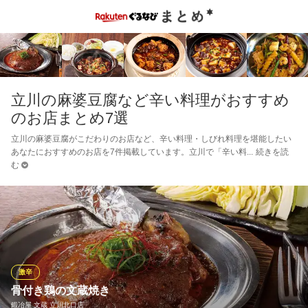
立川の麻婆豆腐など辛い料理がおすすめ
のお店まとめ7選
立川の麻婆豆腐がこだわりのお店など、辛い料理・しびれ料理を堪能したい
あなたにおすすめのお店を7件掲載しています。立川で「辛い料
続きを読
む
激辛
骨付き鶏の文蔵焼き
鍛冶屋 文蔵 立川北口店