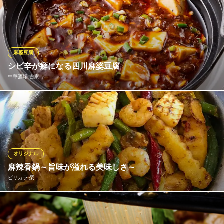
西洋のテイストを取り入れたカジュアル中華でおもてなし。多彩
なメニューがございますが、その中でもぜひお召し上がりいただ
きたいのは「四川山椒の麻婆豆腐」です。自家製ラー油をメイン
に四川豆板醤や甜麺醤を使用し、辛いながらも旨味が凝縮された
逸品に仕上げております。一度食べたらやみつきになる美味しさ
麻婆豆腐
です！
シビ辛が癖になる四川麻婆豆腐
中華酒場 吉家
DrunkDragon ChineseKitchen 立川
カジュアル四川料理
本場四川のスパイスを独自ブレンドした「名物麻婆豆腐」は、挽
多摩モノレール立川北駅 徒歩7分
東京都立川市高松町3-10-3
肉の旨味と華やかな香辛料の痺れが絶妙の逸品！ 一度食べたらや
みつきになるコク深い味わいで、ビールやハイボールとの相性も
抜群です。 辛さの調整も承りますので、お気軽にお申し付けくだ
さい。
オリジナル
麻辣香鍋～旨味が溢れる美味しさ～
中華酒場 吉家
ピリカラ 榮
中華 居酒屋 立川
ＪＲ立川駅 徒歩1分
東京都立川市柴崎町3-3-5 ベルフェアー・立川4F
いか、えび、あさりの汁が肉に浸み込み、野菜もたっぷり。ちょ
うど舌がしびれない程度で調理した味。