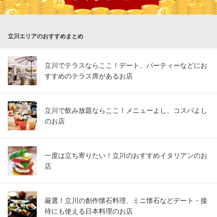
麹をベースにしており女性に人気のヘルシーメニューです。
謝朋殿 立川グランデュオ店
立川エリアのおすすめまとめ
中華料理
ＪＲ立川駅南口 徒歩3分
東京都立川市柴崎町3-2-1 グランデュオ7F
立川でテラスならここ！デート、パーティーなどにお
すすめのテラス席があるお店
立川で飲み放題ならここ！メニューよし、コスパよし
のお店
一度は立ち寄りたい！立川のおすすめイタリアンのお
店
厳選！立川の創作懐石料理、ミニ懐石などデート・接
待にも使える日本料理のお店