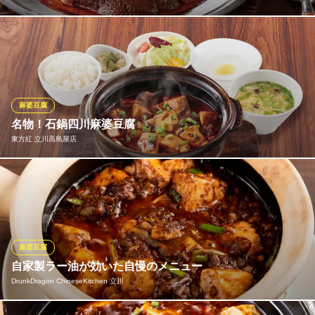
骨付き鶏を秘伝のスパイスで焼き上げました。激辛の中に旨味が
あります。是非ご賞味下さい。
鍛冶屋 文蔵 立川北口店
和風居酒屋
麻婆豆腐
ＪＲ立川駅北口 徒歩1分
名物！石鍋四川麻婆豆腐
東京都立川市曙町2-13-1 TE曙ビルB1
東方紅 立川高島屋店
テーブルでグツグツと音を立てる石鍋でご提供する四川麻婆豆腐
は、当店の看板メニュー。 視覚と音、香りでも楽しめる、まさに
五感で味わう逸品です。 山椒の痺れる辛さの中にしっかりと感じ
られる旨味がやみつきになります
麻婆豆腐
東方紅 立川高島屋店
自家製ラー油が効いた自慢のメニュー
立川高島屋本格中華
DrunkDragon ChineseKitchen 立川
多摩モノレール立川北駅 徒歩3分
東京都立川市曙町2-39-3 立川高島屋S.C.9F