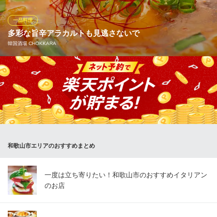
中華バル 錦斗雲
中華バール
一品料理
ＪＲ和歌山駅東口 徒歩5分
多彩な旨辛アラカルトも見逃さないで
和歌山県和歌山市黒田2-2-4 リエス和歌山駅前ビル1F
韓国酒場 CHOKKARA
“スンドゥブ”は朝鮮豆腐の一種の純豆腐のこと。日本の汲み出し豆
腐のようにやわらかい純豆腐をチゲに仕立てた鍋料理をスンドゥ
ブとも呼びます。旨辛スープで煮込んだ純豆腐のなめらかな口当
たりと仕上げの生卵が旨辛さをしっかりと受け止め、美味しい一
体感を味わえる一品です。普通・辛口・激辛からお選びくださ
い。
和歌山市エリアのおすすめまとめ
韓国酒場 CHOKKARA
旨くて辛い本格韓国料理
ＪＲ和歌山駅 徒歩4分
一度は立ち寄りたい！和歌山市のおすすめイタリアン
和歌山県和歌山市美園町4-58
のお店