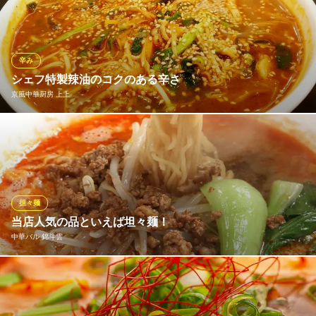
格的なチゲを贅沢にお召し上がりください。
麵処 土谷
本格韓国料理ランチ
辛み
ＪＲ和歌山駅 徒歩4分
シェフ特製辣油のコクのある辛さ
和歌山県和歌山市黒田2-2-4
京風中華厨房 上上
シェフ特製辣油をふんだんに使ったコクのある辛さが味わえる
「火鍋麺（ホーコー麺）」。メニュー登場以来、じわじわと人気
を博し、リピーター率No1を誇る人気メニューとなりました。た
だ辛いだけじゃない、味わいある辛麺をお試しください。
担々麺
京風中華厨房 上上
当店人気の品といえば坦々麺！
中華料理
中華バル 錦斗雲
南海本線和歌山市駅 徒歩14分
和歌山県和歌山市雑賀町49-11
定番中の定番ですが、当店の人気メニューです！辛さも調整でき
ます。