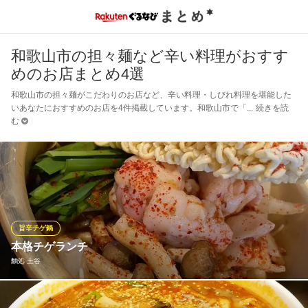
和歌山市の担々麺など辛い料理がおすす
めのお店まとめ4選
和歌山市の担々麺がこだわりのお店など、辛い料理・しびれ料理を堪能した
いあなたにおすすめのお店を4件掲載しています。和歌山市で「
続きを読
む
旨辛チゲ鍋
本格チゲランチ
麵処 土谷
ホルモン/海鮮/牡蠣などなど、日替わりのチゲを多数ご用意◎ 本