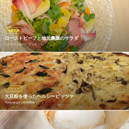
当店は広大な自家農園で有機肥料使用の低農薬野菜を生産してお
ります。この自家農園で朝摘みされた新鮮野菜やハーブ野菜を使
ったお料理を是非、ご賞味くださいませ!(^^)! 画像は杉山農園
ロス・アンジェルス
地産野菜
洋食・きのこスープ有名
ローストビーフと地元農園のサラダ
京成本線勝田台駅 車5分
レストラン＆バー ディネット
千葉県八千代市勝田台南3-1-11
オーストラリア産牛ロースのローストビーフと地元農園の旬の野
菜を使ったサラダ
レストラン＆バー ディネット
フレンチ
ピッツァ
京成本線ユーカリが丘駅 徒歩2分
大豆粉を使ったヘルシーピッツァ
千葉県佐倉市ユーカリが丘4-8-1 ウィシュトンホテル・ユーカリ
Trattoria LA CAPANNA
当店では、小麦粉にこだわり、イタリア産の小麦粉と大豆粉をブ
レンドして使ってます 他店の生地と比べて糖質を抑えた生地に、