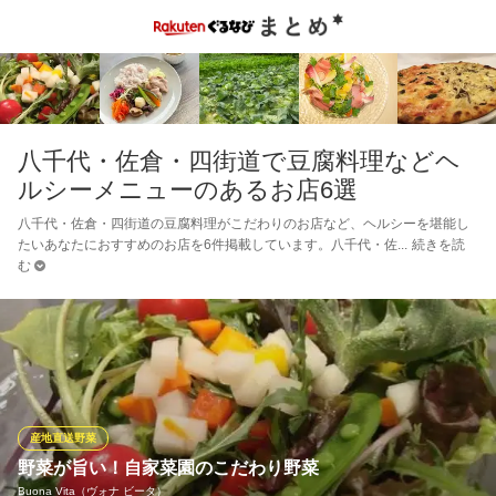
八千代・佐倉・四街道で豆腐料理などヘ
ルシーメニューのあるお店6選
八千代・佐倉・四街道の豆腐料理がこだわりのお店など、ヘルシーを堪能し
たいあなたにおすすめのお店を6件掲載しています。八千代・佐
続きを読
む
産地直送野菜
野菜が旨い！自家菜園のこだわり野菜
Buona Vita（ヴォナ ビータ）