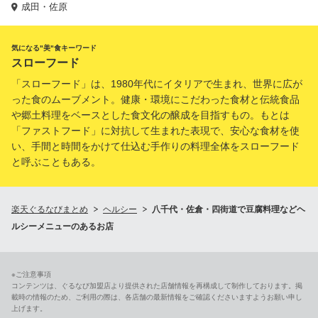
成田・佐原
気になる"美"食キーワード
スローフード
「スローフード」は、1980年代にイタリアで生まれ、世界に広が
った食のムーブメント。健康・環境にこだわった食材と伝統食品
や郷土料理をベースとした食文化の醸成を目指すもの。もとは
「ファストフード」に対抗して生まれた表現で、安心な食材を使
い、手間と時間をかけて仕込む手作りの料理全体をスローフード
と呼ぶこともある。
楽天ぐるなびまとめ
ヘルシー
八千代・佐倉・四街道で豆腐料理などヘ
ルシーメニューのあるお店
※ご注意事項
コンテンツは、ぐるなび加盟店より提供された店舗情報を再構成して制作しております。掲
載時の情報のため、ご利用の際は、各店舗の最新情報をご確認くださいますようお願い申し
上げます。