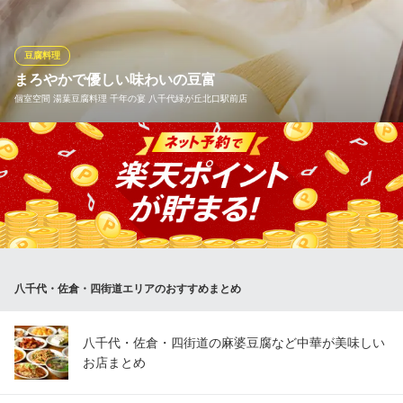
大豆の味わい！香りがちがいます！ 胃にもたれないヘルシーピッ
ツァです
豆腐料理
Trattoria LA CAPANNA
まろやかで優しい味わいの豆富
イタリア料理
個室空間 湯葉豆腐料理 千年の宴 八千代緑が丘北口駅前店
京成線ユーカリが丘駅北口 徒歩5分
千葉県佐倉市ユーカリが丘3-3-11
「青森オオスズ大豆」「秋田リュウホウ大豆」、二つの国産大豆
の旨味から生まれた豊かな味わい。ミネラル分を含んだ「藻塩に
がり」を加えることで二つの国産大豆本来の旨味を更に引きだし
ています。「冷やし手作り豆富」はその美味しさを存分に感じる
ことができます。
個室空間 湯葉豆腐料理 千年の宴 八千代緑が丘北口駅前店
八千代・佐倉・四街道エリアのおすすめまとめ
豆腐海鮮料理個室居酒屋
東葉高速線八千代緑が丘駅 徒歩1分
千葉県八千代市緑が丘1-1-1 公園都市プラザ 1F
八千代・佐倉・四街道の麻婆豆腐など中華が美味しい
お店まとめ