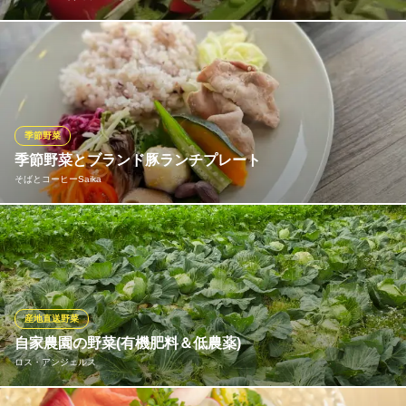
当店で使用しているお野菜は、そのほとんどが四街道市や九十九
里町にある畑で、自家菜園で心をこめて育てた野菜達ばかり。 時
に虫食いにあった野菜、不格好な野菜もありますが、まさに畑か
ら摘んだばかりのようなシャッキシャキのお野菜本来の美味しさ
をどうぞお楽しみください！
季節野菜
季節野菜とブランド豚ランチプレート
Buona Vita（ヴォナ ビータ）
そばとコーヒーSaika
イタリアンレストラン
京成本線京成臼井駅 徒歩5分
千葉県佐倉市王子台2-26-12
地元野菜を中心としたお野菜と健康に育てられたブランド豚DPF
林ポーク
そばとコーヒーSaika
お蕎麦と水にこだわる
産地直送野菜
ＪＲ佐倉駅 徒歩7分
自家農園の野菜(有機肥料＆低農薬)
千葉県佐倉市表町1-19-4
ロス・アンジェルス