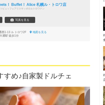
weets！ Buffet！ Alice 札幌ル・トロワ店
ツビュッフェアリスサッポロルトロワテン
写真を見る
西1-13 ル トロワ2F
地図を見る
大通駅 徒歩1分
すすめ♪自家製ドルチェ