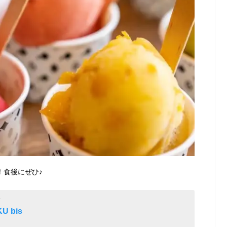
！食後にぜひ♪
店
KU bis