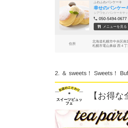
ふわふわパンケーキ
幸せのパンケーキ
シアワセノパンケーキサッ
050-5494-0677
メニューを見る
北海道札幌市中央区南1条
住所
札幌市電山鼻線 西４丁
2.
＆ sweets！ Sweets！ 
【お得な
スイーツビュッ
フェ