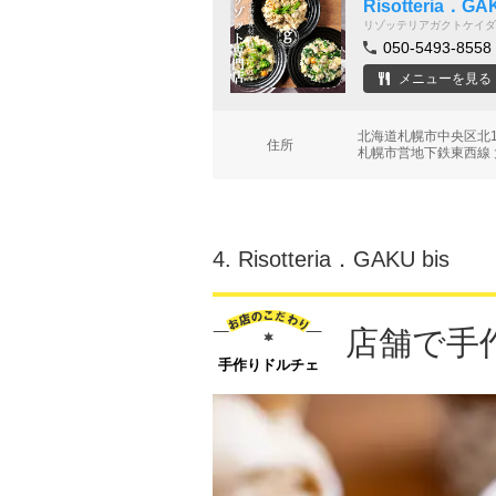
Risotteria．G
リゾッテリアガクトケイダ
050-5493-8558
メニューを見る
北海道札幌市中央区北
住所
札幌市営地下鉄東西線 
4.
Risotteria．GAKU bis
店舗で手
手作りドルチェ