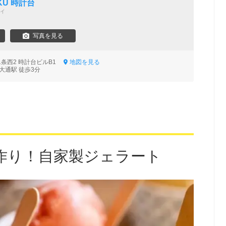
AKU 時計台
イ
写真を見る
1条西2 時計台ビルB1
地図を見る
大通駅 徒歩3分
作り！自家製ジェラート