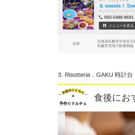
＆ sweets！ S
アンドスウィーツスウィー
050-5488-8691
メニューを見る
北海道札幌市中央区大通
住所
札幌市営地下鉄東西線 
3.
Risotteria．GAKU 時計台
食後にお
手作りドルチェ