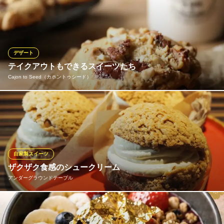
シーシャと共に楽しんでいただきたいのが、都内の有名レストラ
ンの「バスクチーズケーキ」です。濃厚でしっとりとした舌触り
は、甘いものに目がない方も納得の逸品。夜の時間に寄り添う温
かいスープやアフォガードなど、カフェ利用だけでも十分満足い
ただけるメニューを揃えています。
デザート
テイクアウトもできるスイーツたち
GREENPUBLIC KANAZAWA
Cajon to Seed（カホントゥシード）
片町のシーシャラウンジ
北陸鉄道石川線野町駅 徒歩17分
石川県金沢市池田町3番丁27 1F
マフィンやブラウニーなどのテイクアウトもできるスイーツが充
実。その他にも自家製ミニプリンや果樹園さんが作るジェラート
もあり、ランチのアフターやカフェタイムのドリンクのお供に。
手みやげとしても喜ばれます。
自家製スイーツ
Cajon to Seed（カホントゥシード）
ザクザク食感のシュークリーム
オーガニック料理
アンダーグラウンドテーブル
ＪＲ北陸本線金沢駅 バス10分
石川県金沢市藤江北4-491
クッキーシュー生地と、卵のおいしさをギュッと感じる口当たり
の良い地元産の卵を使ったディプロマットクリーム。カスタード