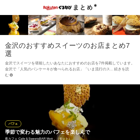
金沢のおすすめスイーツのお店まとめ7
選
金沢でスイーツを堪能したいあなたにおすすめのお店を7件掲載しています。
金沢で「人気のパンケーキが食べられるお店」「いま流行のス
続きを読
む
パフェ
季節で変わる魅力のパフェを楽しんで
夜カフェ Cafe＆SweetsBAR Mott．（モット）