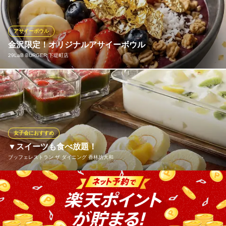
に軽さとクリーミーさを出すために生クリームを加えているとこ
ろがポイント。生地とクリームの一体感に思わずやみつきに。1人
で何個も食べたくなる人気スイーツはテイクアウトにもおすす
アサイーボウル
め！
金沢限定！オリジナルアサイーボウル
29LaB BURGER 下堤町店
アンダーグラウンドテーブル
自家製ピザ＆女子カフェ
当店でも大人気のアサイーボウル！砂糖0の良質なピューレを使用
北陸鉄道石川線野町駅 徒歩16分
石川県金沢市片町1-4-18 TALKタテマチビルB1
し、スタンダードなアサイーボウルから、華やかな「金箔」や香
ばしい「焼き餅」、「能登塩キャラメル」を使用した金沢らしい
オリジナルメニューもご用意しています。人気のグリークヨーグ
ルトや豊富なトッピングで、自分好みのアレンジボウルも楽しめ
女子会におすすめ
ます♪
▼スイーツも食べ放題！
ブッフェレストラン ザ ダイニング 香林坊大和
29LaB BURGER 下堤町店
近江町市場ハンバーガー
ソフトクリームやカットケーキ、白玉あずきなど、スイーツも食
北陸鉄道浅野川線北鉄金沢駅 徒歩13分
石川県金沢市下堤町25 Vacation Rent金沢1F
べ放題！
ブッフェレストラン ザ ダイニング 香林坊大和