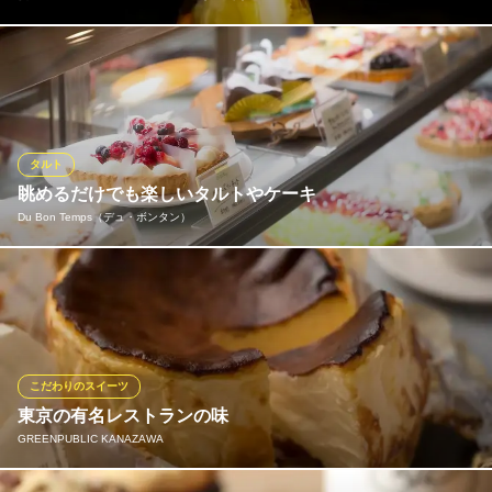
フルーツサンドで有名なダイワスーパーから直送していただく、
旬のフルーツを使用したパフェが堪能できます。味だけではなく
見た目でも喜んでいただけるよう、サロン・デュ・ショコラを経
験したパティシエに監修いただいております。カフェタイムのご
利用はもちろん、夜の〆パフェとしてもぜひ楽しんでください。
タルト
眺めるだけでも楽しいタルトやケーキ
夜カフェ Cafe＆SweetsBAR Mott．（モット）
Du Bon Temps（デュ・ボンタン）
〆パフェ＆スイーツ
北陸鉄道石川線野町駅 徒歩15分
石川県金沢市片町1-3-33 ドゥーア柿木畠1F
ショーケースに並んだタルトやケーキは、眺めるだけでもワクワ
クしてしまうほどに魅力的です！様々な色合いが鮮やかで、どれ
にしようか迷ってしまう。テイクアウトもできるので家族や友人
へのお土産にもぴったり！
こだわりのスイーツ
Du Bon Temps（デュ・ボンタン）
東京の有名レストランの味
金沢タルト専門店カフェ
GREENPUBLIC KANAZAWA
ＪＲ北陸本線金沢駅兼六園口(東口) 徒歩15分
石川県金沢市袋町1-1 かなざわはこまち1F