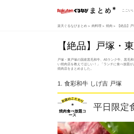
ここい
楽天ぐるなびまとめ
肉料理
焼肉
【絶品】戸
【絶品】戸塚・東
戸塚・東戸塚の国産黒毛和牛、A5ランク牛、黒毛
い焼肉店を教えてほしい！」「ランチに食べ放題が
焼肉店をまとめました。
1.
食彩和牛 しげ吉 戸塚
平日限定食
焼肉食べ放題コ
ース