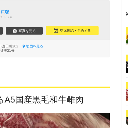
 戸塚
チ トツカ
空席確認・予約する
写真を見る
下倉田町202
地図を見る
徒歩21分
るA5国産黒毛和牛雌肉