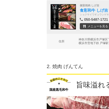
個室焼肉 しげ吉
食彩和牛 しげ吉
ショクサイワギュウシゲキ
050-5487-1721
メニューを見る
神奈川県横浜市戸塚区
住所
横浜市営地下鉄 戸塚駅 
2.
焼肉 げんてん
旨味溢れ
国産黒毛和牛