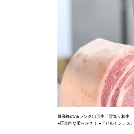
最高峰のA5ランク山形牛「雪降り和牛」
●圧倒的な柔らかさ！ ●『ヒルナンデス