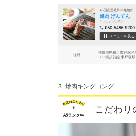
A5国産黒毛和牛雌焼肉
焼肉 げんてん
ヤキニクゲンテン
050-5486-9200
メニューを見る
神奈川県横浜市戸塚区品
住所
ＪＲ横須賀線 東戸塚駅
3.
焼肉キングコング
こだわり
A5ランク牛