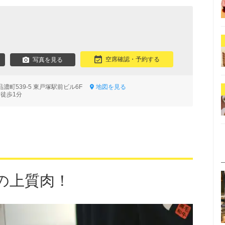
空席確認・予約する
写真を見る
濃町539-5 東戸塚駅前ビル6F
地図を見る
 徒歩1分
の上質肉！