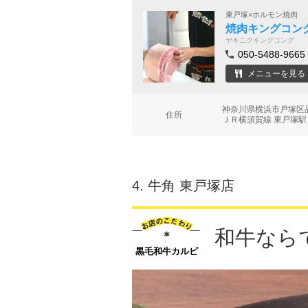
東戸塚×ホルモン焼肉
焼肉キングコン
ヤキニクキングコング
050-5488-9665
メニューを見る
神奈川県横浜市戸塚区品
住所
ＪＲ横須賀線 東戸塚駅 
4.
牛角 東戸塚店
和牛なら
黒毛和牛カルビ