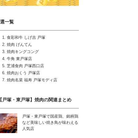
7選一覧
食彩和牛 しげ吉 戸塚
焼肉 げんてん
焼肉キングコング
牛角 東戸塚店
芝浦食肉 戸塚西口店
焼肉おくう 戸塚店
焼肉名菜 福寿 戸塚モディ店
【戸塚・東戸塚】焼肉の関連まとめ
戸塚・東戸塚で国産鶏、銘柄鶏
など美味しい焼き鳥が味わえる
人気店