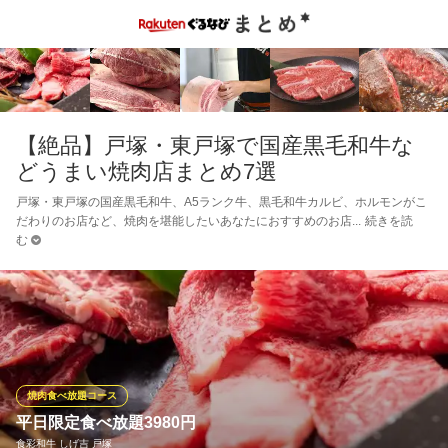
【絶品】戸塚・東戸塚で国産黒毛和牛な
どうまい焼肉店まとめ7選
戸塚・東戸塚の国産黒毛和牛、A5ランク牛、黒毛和牛カルビ、ホルモンがこ
だわりのお店など、焼肉を堪能したいあなたにおすすめのお店
続きを読
む
焼肉食べ放題コース
平日限定食べ放題3980円
食彩和牛 しげ吉 戸塚