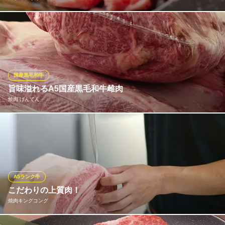
人気の食べ放題！しげ吉自慢の厳選肉が食べ放題の、お得なコー
スです★ナムルやサンチュも食べ放題なので、ヘルシー志向な方
にもおすすめ♪しげ吉自慢の和牛や一品料理をお楽しみください♪
食彩和牛 しげ吉 戸塚
国産黒毛和牛
個室焼肉 しげ吉
旨味溢れるA5国産黒毛和牛雌肉
横浜市営地下鉄戸塚駅 徒歩21分
焼肉 げんてん
神奈川県横浜市戸塚区下倉田町202
当店では銘柄にこだわらずA5国産黒毛和牛雌肉を独自ルートで仕
入れております。確かな目利きで取り揃えた牛肉は、肉質が柔ら
かく赤身の中に美しく細かなサシが入り、肉の旨味と脂の甘味、
舌の上でとろけるようなまろやかな味わいが特徴です。自慢のA5
国産黒毛和牛雌を思う存分ご堪能あれ！
A5ランク牛
こだわりの上質肉！
焼肉 げんてん
焼肉キングコング
A5国産黒毛和牛雌焼肉
ＪＲ横須賀線東戸塚駅 徒歩1分