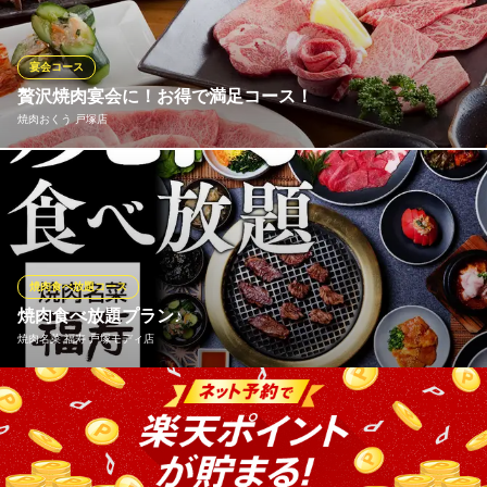
にこねて作ります。リピーターの方が必ず頼む看板メニューで
す！
宴会コース
芝浦食肉 戸塚西口店
贅沢焼肉宴会に！お得で満足コース！
肉自慢のホルモン居酒屋
焼肉おくう 戸塚店
ＪＲ戸塚駅西口 徒歩2分
神奈川県横浜市戸塚区戸塚町104 戸塚ツタヤビル2F
和牛を使用したコースでこのお値打ち価格！お肉は塩盛皿とタレ
盛皿2種類でご用意いたします。ご用途、ご予算に応じたコースを
数種類ご用意。山形牛や希少部位などを使用したコースもご用意
しております。人気のコースは9品からなる福コース。お一人様5,
500円。
焼肉食べ放題コース
焼肉食べ放題プラン♪
焼肉おくう 戸塚店
焼肉名菜 福寿 戸塚モディ店
山形牛販売指定店
ＪＲ東海道本線戸塚駅 徒歩3分
神奈川県横浜市戸塚区戸塚町16-1 トツカーナ4F
【食べ放題プラン】厳選されたお肉が思う存分食べられる。焼肉
食べ放題プラン【くつろぎの空間】プライベートな雰囲気を大切
にした店内は、ビジネスの接待・宴会はもちろん、ご家族や友人
同士での会食と様々な目的に応じてご利用になれます。◆個室完