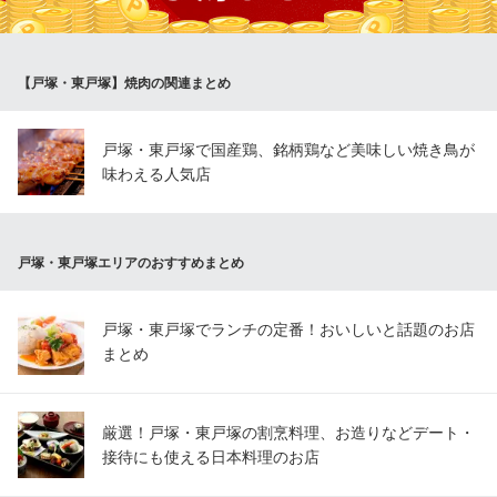
備
焼肉名菜 福寿 戸塚モディ店
【戸塚・東戸塚】焼肉の関連まとめ
焼肉・食べ放題・個室
ＪＲ戸塚駅 徒歩1分
神奈川県横浜市戸塚区戸塚町10 戸塚モディ7F
戸塚・東戸塚で国産鶏、銘柄鶏など美味しい焼き鳥が
味わえる人気店
戸塚・東戸塚エリアのおすすめまとめ
戸塚・東戸塚でランチの定番！おいしいと話題のお店
まとめ
厳選！戸塚・東戸塚の割烹料理、お造りなどデート・
接待にも使える日本料理のお店