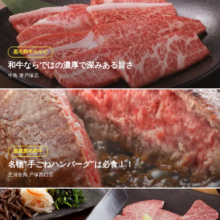
神奈川県横浜市戸塚区品濃町539-5 東戸塚駅前ビル6F
最高峰のA5ランク山形牛「雪降り和牛」を使用。 ●超濃厚な肉の
旨み！ ●融点の低いとろけるサシ！ ●圧倒的な柔らかさ！ ●『ヒル
ナンデス』"お肉ランキング"で１位！国産の最上級です！
焼肉キングコング
黒毛和牛カルビ
東戸塚×ホルモン焼肉
和牛ならではの濃厚で深みある旨さ
ＪＲ横須賀線東戸塚駅東口 徒歩5分
牛角 東戸塚店
神奈川県横浜市戸塚区品濃町515-1 ニューシティ東戸塚南の街2-103
信頼できる和牛のプロフェッショナルたちが、 全国から選び抜い
たこだわりの美味しさをぜひご賞味あれ ●黒毛和牛カルビ (税込)9
79円
牛角 東戸塚店
国産黒毛和牛
焼肉
名物"手ごねハンバーグ"は必食！！
ＪＲ横須賀線東戸塚駅 徒歩4分
芝浦食肉 戸塚西口店
神奈川県横浜市戸塚区品濃町548-1 日栄ビル2F
国産黒毛和牛100％のこのハンバーグは、お店でひとつひとつ手作
りしています！ブロックのお肉をお店で挽くことから始め、丁寧