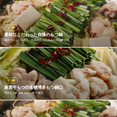
沖縄料理×九州料理の競演！！初夏にぴったりな宴会コーススター
ト♪ 旨いは、食材から！産地直送のこだわりの食材を使用した宴
会コースは当店自慢のコースです！
平塚うまみBAR 然
もつ鍋
居酒屋
素材にこだわった自慢のもつ鍋
ＪＲ東海道本線平塚駅 徒歩4分
個室 牛たん・馬刺し・特選和牛 ぶれゑめん 平塚駅前店
神奈川県平塚市代官町11-34 AFKビルB1
当店のもつ鍋は素材にこだわり、スープもオリジナルブレンドの
ものを使用しております。お酒との相性も抜群！雑炊で〆たら心
もお腹も大満足になること間違いなしです！！
個室 牛たん・馬刺し・特選和牛 ぶれゑめん 平塚駅前店
もつ鍋
【喫煙可】創作肉居酒屋
厳選牛もつの名物博多もつ鍋◎
ＪＲ東海道本線平塚駅 徒歩3分
博多もつ鍋 馬肉 九州自慢 平塚店
神奈川県平塚市紅谷町4-3 中秋ビル3F
当店自慢の「名物博多もつ鍋」は厳選した上質な国産牛もつをた
っぷり使用。ぷりぷりの食感と噛むほどに溢れる濃厚な旨みが口