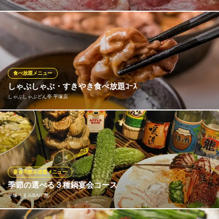
ブランド卵『寿雀卵』濃厚な黄身と黒毛和牛の絶妙なハーモニー
を味わえる名物すき焼き。当店自慢のすき焼きは、お客様の目の
前でスタッフが丁寧に焼き上げます。弾けるような音や立ち上る
香りの「ライブ感」とともに、最高な食べごろの瞬間をお楽しみ
ください。
食べ放題メニュー
しゃぶしゃぶ・すきやき食べ放題ｺｰｽ
個室で楽しむすき焼き・しゃぶしゃぶ・鉄板焼き いちふじ
しゃぶしゃぶどん亭 平塚店
平塚
完全個室で厳選黒毛和牛
ＪＲ東海道本線平塚駅北口 徒歩4分
お肉はもちろん、鍋野菜、ごはん、うどん、中華麺、香の物が食
神奈川県平塚市明石町10-2 いちふじ会館ビル
べ放題になるコースをご用意いたしました！ご予算やお好みのお
肉に合わせてお選びいただけます。特別な日にもそうでない日に
も大満足必至の食べ放題を、是非ご利用ください♪
宴会用飲み放題メニュー
しゃぶしゃぶどん亭 平塚店
季節の選べる３種鍋宴会コース
しゃぶしゃぶ・すきやき
平塚うまみBAR 然
ＪＲ東海道本線平塚駅 車5分
神奈川県平塚市東八幡2-4-39