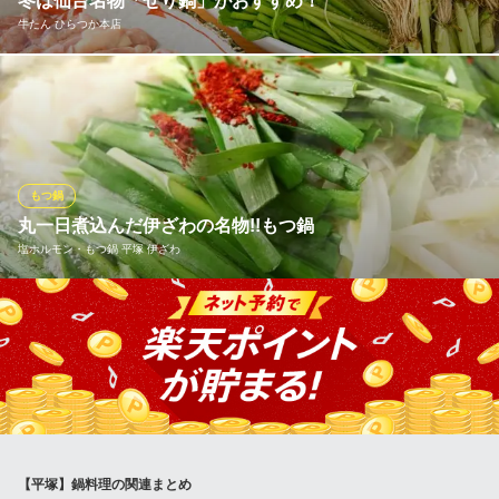
冬は仙台名物「せり鍋」がおすすめ！
ＪＲ東海道線平塚駅 徒歩4分
牛たん ひらつか本店
神奈川県平塚市紅谷町5-11
牛たん専門店ですが、今年も本場仙台のせり鍋が入荷しました！
根まで美味しく仙台人はこんな美味しいものを食べていたのかと
驚く人が続出！シャッキシャキ感と爽やかなセリの香り、歯ごた
え、ツユが絶妙に合わさっています。
もつ鍋
牛たん ひらつか本店
丸一日煮込んだ伊ざわの名物!!もつ鍋
炭火焼き牛たん居酒屋
塩ホルモン・もつ鍋 平塚 伊ざわ
ＪＲ東海道本線平塚駅 徒歩3分
神奈川県平塚市宝町5-28
『赤』は味噌味のスタミナ鍋。スープは鶏がらベースで、赤味
噌・白味噌・にんにく・胡麻・唐辛子が濃厚で癖になる味わい。
『白』はあっさりした塩味がもつの味を引き立てています。鮮度
の良いホルモンだから出来る塩鍋。ニラ・キャベツ・にんにく・
長ネギ等、野菜との相性も抜群！伊ざわのもつ鍋、是非ご賞味く
ださい＾＾/
※こちらは夜のみのこだわりです。
【平塚】鍋料理の関連まとめ