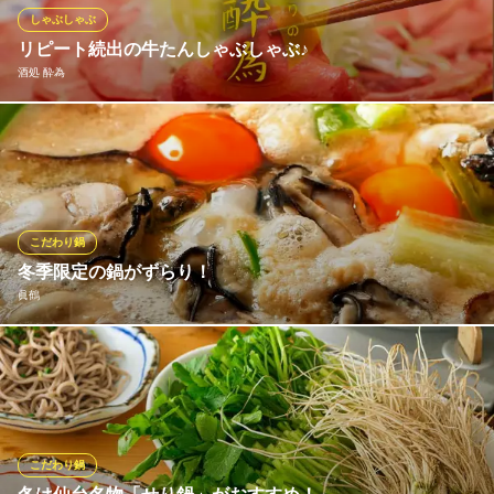
す。
しゃぶしゃぶ
リピート続出の牛たんしゃぶしゃぶ♪
串カツ田中 平塚店
酒処 酔為
大阪名物伝統の串カツ
ＪＲ東海道本線平塚駅 徒歩4分
神奈川県平塚市紅谷町10-20
皮付きで仕入れる牛たんを本来の旨みを味わえるしゃぶしゃぶで♪
和風出汁やつけだれのおろしぽん酢まで全て手仕込みに こだわっ
た極上のしゃぶしゃぶをご堪能ください
酒処 酔為
こだわり鍋
大衆居酒屋×全国の地酒
冬季限定の鍋がずらり！
ＪＲ東海道本線平塚駅 徒歩3分
眞鶴
神奈川県平塚市紅谷町17-17 コスモビル1F
「眞鶴」では冬季限定でお鍋を数種類ご用意しております。どれ
も1575円とリーズナブル。今の時期にピッタリな牡蠣鍋には卵を
落として更に濃厚な味わいに。
眞鶴
こだわり鍋
完全個室/朝獲平塚地魚