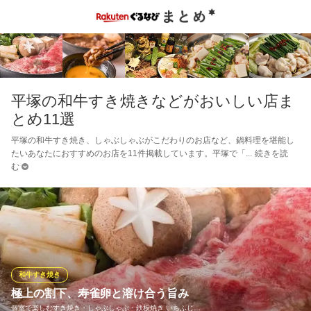
平塚の和牛すき焼きなどがおいしい店ま
とめ11選
平塚の和牛すき焼き、しゃぶしゃぶがこだわりのお店など、鍋料理を堪能し
たいあなたにおすすめのお店を11件掲載しています。平塚で「
続きを読
む
和牛すき焼き
極上の割下、寿雀卵と溶け合う旨み
個室で楽しむすき焼き・しゃぶしゃぶ・鉄板焼き いちふじ…