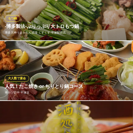
いっぱいに広がります。秘伝のスープは素材の美味しさを最大限
に引き出し、野菜との相性も抜群。〆のちゃんぽん麺や雑炊で余
すことなく愉しめる。九州直送の新鮮なもつだからこそ味わえる
もつ鍋
本場の味。
-博多製法-ぷりっぷり大トロもつ鍋
博多天神うまかもん酒場 くすくす 平塚駅前店
博多もつ鍋 馬肉 九州自慢 平塚店
もつ鍋・馬肉・九州料理
厳選した3種の国産もつ使用。もつと野菜の旨味が染み込んだスー
ＪＲ東海道本線平塚駅 徒歩3分
神奈川県平塚市紅谷町9-1
プはまさに絶品！拘り抜いた自慢のもつ鍋をこの冬にぜひ！
博多天神うまかもん酒場 くすくす 平塚駅前店
宴会個室・九州料理
大人数で宴会
ＪＲ東海道本線平塚駅 徒歩2分
人気！たこ焼き or ちりとり鍋コース
神奈川県平塚市紅谷町2-3 第一古木ビル2F
串カツ田中 平塚店
たこ焼きorちりとり鍋！リーズナブルな飲み放題込2,980円（税
抜）コースが人気です。4名様から対応可！新年会、歓送迎会、忘
年会、仲間同士の飲み会、どんなシチュエーションにも串カツ田
中の大阪流宴会にお任せ！気になるメニューはもちろん追加OKで