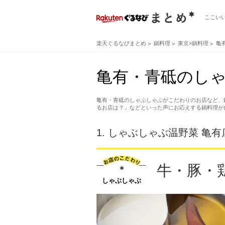
ここい
楽天ぐるなびまとめ
鍋料理
東京×鍋料理
亀
亀有・青砥のし
亀有・青砥のしゃぶしゃぶがこだわりのお店など、
るお店は？」などといった声にお応えする鍋料理が
1.
しゃぶしゃぶ温野菜 亀有
牛・豚・
しゃぶしゃぶ