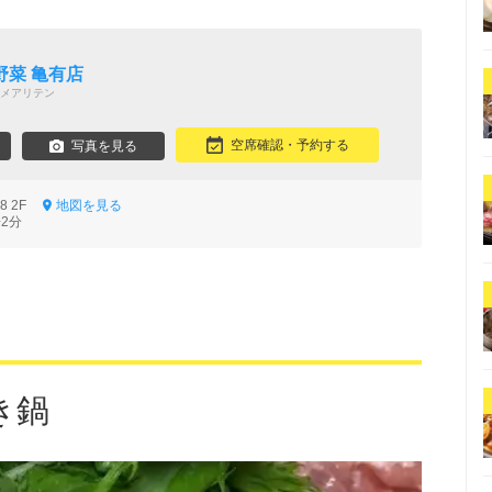
野菜 亀有店
メアリテン
空席確認・予約する
写真を見る
-8 2F
地図を見る
2分
き鍋