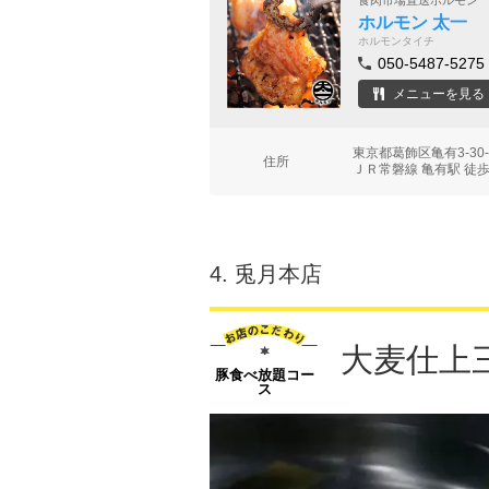
食肉市場直送ホルモン
ホルモン 太一
ホルモンタイチ
050-5487-5275
メニューを見る
東京都葛飾区亀有3-30-
住所
ＪＲ常磐線 亀有駅 徒歩
4.
兎月本店
大麦仕上
豚食べ放題コー
ス