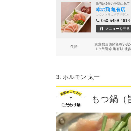
亀有駅2分の地鶏に魅了
幸の鶏 亀有店
コウノトリカメアリテン
050-5489-4618
メニューを見る
東京都葛飾区亀有3-3
住所
ＪＲ常磐線 亀有駅 徒歩
3.
ホルモン 太一
もつ鍋（
こだわり鍋