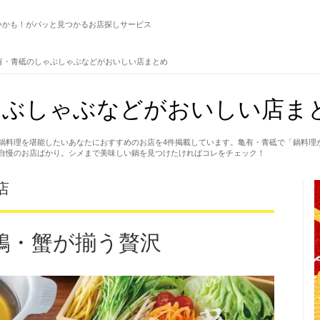
いかも！がパッと見つかるお店探しサービス
有・青砥のしゃぶしゃぶなどがおいしい店まとめ
ゃぶしゃぶなどがおいしい店ま
鍋料理を堪能したいあなたにおすすめのお店を4件掲載しています。亀有・青砥で「鍋料理
自慢のお店ばかり。シメまで美味しい鍋を見つけたければコレをチェック！
店
鶏・蟹が揃う贅沢