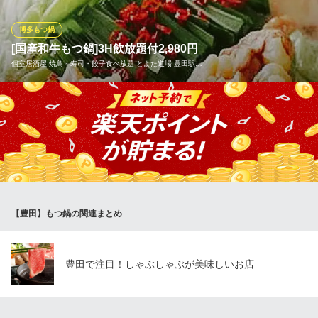
ンをはじめ、ハツ・白ハチノス・コブクロなどの希少部位まで豊
富なホルモンをご用意しておりますので色々な味を堪能くださ
博多もつ鍋
い。
[国産和牛もつ鍋]3H飲放題付2,980円
個室居酒屋 焼鳥・寿司・餃子食べ放題 とよた道場 豊田駅…
もつ鍋・ホルモン焼・焼肉 小力 豊田店
もつ鍋 焼肉 ホルモン
【とよた道場】名物『もつ鍋』『肉汁餃子』『手仕込み唐揚げ』
名鉄三河線上挙母駅 車10分
愛知県豊田市御立町7-113-2
＋和食中心のメニュー110種類が食べ放題 飲み放題付のプランで
宴会可能。豪華110種類のドリンクメニュー、3時間飲み放題付き
♪鍋料理を中心に個室でコスパ抜群な宴会プランを堪能して下さ
い！期間限定ですので予約はお早めに
個室居酒屋 焼鳥・寿司・餃子食べ放題 とよた道場 豊田駅前
【豊田】もつ鍋の関連まとめ
店
食べ飲み放題個室居酒屋
愛知環状鉄道線新豊田駅 徒歩4分
愛知県豊田市若宮町8-1-7 St.RITZビル2F
豊田で注目！しゃぶしゃぶが美味しいお店