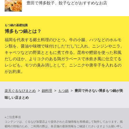
豊田で博多餃子、餃子などがおすすめなお店
もつ鍋の基礎知識
博多もつ鍋とは？
福岡を代表する郷土料理のひとつ。牛の小腸、ハツなどのホルモ
ン類を、醤油や味噌で味付けした“だし”に入れ、ニンジンやニラ、
キャベツなどの野菜とともに煮て作る。昆布や鰹節を使った和風
だしのほか、よりコクのある鶏ガラベースで水炊き風に仕立てる
レシピも。モツの臭み消しとして、ニンニクや唐辛子を入れるの
がお約束。
楽天ぐるなびまとめ
鍋料理
もつ鍋
豊田で外さない博多もつ鍋が美
味しい店まとめ
※ご注意事項
コンテンツは、ぐるなび加盟店より提供された店舗情報を再構成して制作しております。掲
載時の情報のため、ご利用の際は、各店舗の最新情報をご確認くださいますようお願い申し