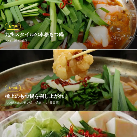
てしまう濃厚な味わいがたまりません。新鮮でプリプリなもつが
旨味たっぷりで食べごたえバッチリ◎新たに明太子味もご用意さ
せていただいております。
もつ鍋
個室完備 炭火ノ串や。ニューハカタスタイル 豊田駅前店
九州スタイルの本格もつ鍋
九州料理専門個室居酒屋
もつ二郎 桜町店
名鉄三河線豊田市駅 徒歩2分
愛知県豊田市若宮町1-23 G SEVENS豊田5F
寒い冬はもちろん、夏場にビール片手にもつ鍋を食べるのも◎！
もつ二郎のもつ鍋は、鶏ガラを6時間煮込んで作るスープをベース
に「つけダレ」と「味噌」の 二種類をご用意しております！
もつ二郎 桜町店
もつ鍋
豊田のもつ鍋専門店
極上のもつ鍋を召し上がれ！
名鉄三河線豊田市駅 徒歩7分
もつ鍋・ホルモン焼・焼肉 小力 豊田店
愛知県豊田市桜町2-26 マウントセブン小西 1F
も焼いてよし、煮てよし！当店自慢のホルモンは旨みたっぷりで
ぷりっぷりの食感がたまらないと評判♪女性に嬉しいコラーゲンも
豊富です。一度食べればやみつきになる美味しさ◎国産牛ホルモ