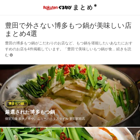
豊田で外さない博多もつ鍋が美味しい店
まとめ4選
豊田の博多もつ鍋がこだわりのお店など、もつ鍋を堪能したいあなたにおす
すめのお店を4件掲載しています。「豊田で美味しいもつ鍋が食
続きを読
む
博多もつ鍋
厳選された博多もつ鍋
個室完備 炭火ノ串や。ニューハカタスタイル 豊田駅前店
試行錯誤を重ねた醤油/味噌スープはコクとまろやかさに癖になっ