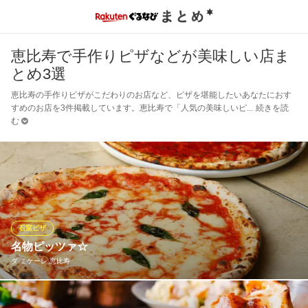
恵比寿で手作りピザなどが美味しい店ま
とめ3選
恵比寿の手作りピザがこだわりのお店など、ピザを堪能したいあなたにおす
すめのお店を3件掲載しています。恵比寿で「人気の美味しいピ
続きを読
む
石窯ピザ
名物ピッツァ☆
ダ ミケーレ 恵比寿
2種類のピッツアが名物☆ ナポリ本店同様ピッツァは2種の２枚看