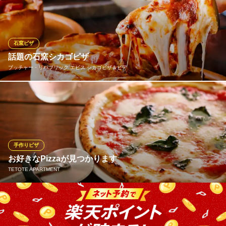
板。マルゲリータとマリナーラどちらも是非お召し上がり下さ
い。
ダ ミケーレ 恵比寿
石窯ピザ
とろとろナポリピッツァ
話題の石窯シカゴピザ
ＪＲ恵比寿駅 徒歩3分
ブッチャー・リパブリック エビス シカゴピザ＆ビア
東京都渋谷区恵比寿4-4-7
シカゴピザは、チーズをたっぷりと具材が詰め込んだボリューム
満点のアメリカンテイストのピザ。BUTCHER REPUBLICはその
シカゴピザを日本人向けにアレンジ。石窯でしっかり時間をかけ
て焼くことで生まれるピザ生地のサクサク＆モチモチ感。生地に
溢れんばかりのソースと具材の入れて提供します！
手作りピザ
お好きなPizzaが見つかります
ブッチャー・リパブリック エビス シカゴピザ＆ビア
TETOTE APARTMENT
イタリアン ステーキ
ＪＲ恵比寿駅東口 徒歩3分
東京都渋谷区恵比寿1-11-5 GEMS恵比寿1F
お肉好き、魚介好き、辛いのが好き、甘いのが好き、野菜が食べ
たい、お子様でも食べられる、などなど…。常時100種類以上のピ
ザをご用意しております！お客様の好きなピザがTETOTEにはあ