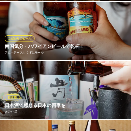
本格炭火焼鳥や朝引き鶏
ワインに精通した店主が厳選した、泡、白、赤のボトルワインを
京阪本線枚方市駅 徒歩5分
大阪府枚方市川原町10-6
豊富にご用意。2,000円台から気軽にご注文いただける銘柄もござ
います。ビストロ料理とワインの相性をお楽しみください。味わ
い、飲み口などご不明な場合はお気軽にスタッフまで、お声がけ
ください。
こだわりのビール
南国気分・ハワイアンビールで乾杯！
ビストロ 山くら
アロハテーブル くずはモール
ビストロ&バル
京阪交野線枚方市駅 徒歩4分
大阪府枚方市川原町9-15
キンキンに冷えたハワイアンビールで、最高の乾杯を楽しみませ
んか。定番のコナビールなど、南国特有のフルーティーな香りと
爽やかな苦味が、渇いた喉を心地よく潤します。開放感あふれる
リゾート空間なら、ビールの美味しさも一段と格別！日常を忘れ
て、ハワイの風を感じる至福のパブタイムを心ゆくまでご堪能く
日本酒
ださい◎
日本酒で感じる日本の四季を
火のや 温
アロハテーブル くずはモール
ハワイアンダイニング
酒蔵さんの想いをつなぐ、種類豊富なお酒をご用意。水、気候、
京阪本線樟葉駅 徒歩6分