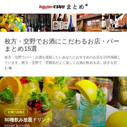
枚方・交野でお酒にこだわるお店・バー
まとめ15選
枚方・交野でバー・お酒を堪能したいあなたにおすすめのお店を15件掲載し
ています。枚方・交野で「雰囲気がよく楽しくお酒が飲める店
続きを読
む
お酒の品揃え
80種飲み放題ドリンク♪
KICHIRI 枚方市駅前