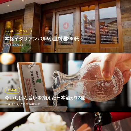
新鮮な海鮮料理やこだわりの創作和食の美味しさを最大限に引き
京阪本線樟葉駅 徒歩5分
大阪府枚方市町楠葉1-3-5
立てるため、全国各地の蔵元から厳選した日本酒や本格焼酎を種
類豊富に取り揃えております。 その日の仕入れ状況や、季節ごと
の特別なお料理の味わいに合わせた最高の一杯をスタッフがご提
案。 美酒と佳肴の極上マリアージュに酔いしれる優雅なひととき
バル（バール）
を。
本格イタリアンバル!小皿料理280円～
BAR BIANCO
いつき
魚料理と創作料理とお酒
樟葉にニューオープン!!女子会や二次会、パーティ、仕事帰りなど
京阪本線樟葉駅 徒歩25分
大阪府枚方市東船橋2-38-1 1F
様々なシーンでご利用頂けます♪お客様に合わせたスタイルでお使
い頂けるレストランで、時間をかけて仕込む極旨の自家製肉や、
シェフ自慢のパスタ、多彩なタパスメニューや季節の野菜を使っ
た旬のメニューも！ドリンクもワインを中心にご用意しておりま
日本酒
す♪
今いちばん旨いを揃えた日本酒が12種
ごきげんえびす 樟葉駅前店
BAR BIANCO
貸切/パーティ/誕生日
全国の蔵元から厳選し、季節ごとに入れ替える日本酒をご用意。
京阪本線樟葉駅 徒歩3分
大阪府枚方市町楠葉1-6-11 クリオコート楠葉1F
炭火料理や鮮魚の旨みを引き立てる食中酒として、一杯ごとに異