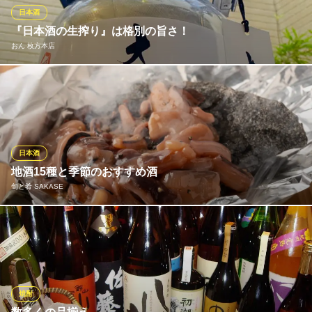
日本酒
WINEHOUSE SANOYA
『日本酒の生搾り』は格別の旨さ！
おしゃれなイタリアン
おん 枚方本店
京阪本線枚方公園駅 徒歩6分
大阪府枚方市三矢町3-16
枚方で飲めるのはここだけ！お客様の目の前で注がれる生原酒
は、最高に旨いですよ♪酒蔵の樽から瓶に詰めずに空気に触れてい
ないので鮮度が保たれ、他と比べてスッキリ飲みやすくお酒本来
の味が楽しめます。 蓬莱泉1杯1000円(90ml) その他550円で飲め
る日本酒は30種以上！ ※日本酒サーバーは特注品です！
日本酒
地酒15種と季節のおすすめ酒
おん 枚方本店
旬と肴 SAKASE
野菜と魚と酒の超専門店
京阪本線枚方市駅 徒歩5分
大阪府枚方市大垣内町1-4-3
当店では、日本各地の地酒を15種類ほど取り揃えております。常
に仕入れを替えているため、毎回違う味わいとの出会いをお楽し
みいただけます！また、当店ではお通しにもこだわっており、中
でも一風変わった「イカの塩辛の岩盤焼」はイチオシ！熱した岩
の上でイカの塩辛を焼いて召し上がっていただく、珍しい一品で
焼酎
す。