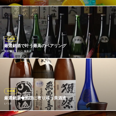
★樽生スパークリングが飲み放題に導入★ KICHIRIのドリンクは
とにかく種類が豊富！！男性に人気の生ビール、ウィスキーを始
め、女性におすすめのフルーツをたくさん使用したオリジナルカ
クテルもご用意★ノンアルコールカクテルも多数取り揃えており
ますので飲めないお客様も安心♪
日本酒
厳選銘酒で叶う最高のペアリング
KICHIRI 枚方市駅前
海鮮酒場 うお心 楠葉店
ダイニング×居酒屋
京阪本線枚方市駅 徒歩1分
大阪府枚方市岡本町2-22 枚方デパートメントビル5F
日本酒好きの店主がこだわり抜いて仕入れた、厳選の日本酒を常
時約15種取り揃えております。海鮮料理との相性を考え抜いたラ
インナップが自慢です。季節によって入れ替わる限定酒もあり、
いつ訪れても新しい日本酒との出会いがあります。お刺身や焼き
物など、旬の海鮮と合わせて通好みの銘酒を心ゆくまでお楽しみ
日本酒
ください。
厳選銘酒◆料理に寄り添う美酒達
いつき
海鮮酒場 うお心 楠葉店
旬の鮮魚が自慢の居酒屋