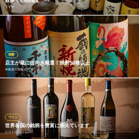
数多くの品揃え
うずや
旬と肴 SAKASE
創作海鮮居酒屋
こだわりの焼酎を数多く取り揃えております。その他レアな焼酎
京阪交野線枚方市駅 徒歩4分
大阪府枚方市川原町4-9 テイクセブン1F
や、おすすめの地酒など日々入荷しています。当店にお越しの際
は、ぜひご利用下さい。
うずや
焼酎
和風創作居酒屋
店主が蔵に出向き厳選！焼酎50種以上
京阪本線枚方市駅 徒歩7分
本格炭火焼鳥 山くら
大阪府枚方市西禁野1-3-28 1F
常時50種類以上が揃う焼酎は、店主が蔵に出向き厳選したこだわ
りの1本ばかり！お好みの銘柄をぜひ見つけてください。9〜11月
は、限定で蔵でしか飲めない無調整の焼酎もお楽しみにいただけ
ます。詳しくはスタッフにお尋ねください。また、年2回、蔵元を
招き試飲会も開催。焼酎好きの多くのお客様にご好評いただいて
ワイン
います。
世界各国の銘柄を豊富に揃えています
ビストロ 山くら
本格炭火焼鳥 山くら