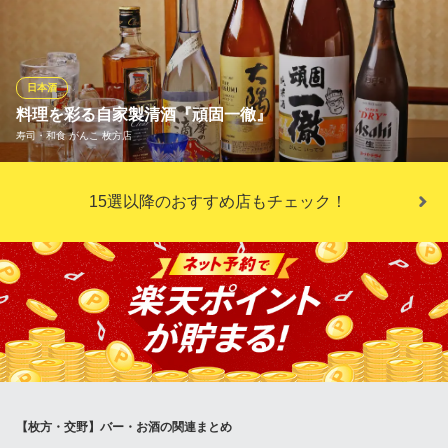
大阪府枚方市楠葉花園町15-1 KUZUHAMALL本館2F
風土すべてを把握する職人がつくりあげる酒を選りすぐってご提
供致します。つながりを大事にするからこそ、珍しい酒がここに
はあります。また、お酒の熱燗もお店がオススメする温度帯以外
にも席でご自身のお好みの温度で温めれるサービスもございま
日本酒
す！
料理を彩る自家製清酒『頑固一徹』
寿司・和食 がんこ 枚方店
火のや 温
日本の旨いもん専門店
がんこの料理に最も合う酒を追求し、辿り着いたのが自家製清酒
京阪線枚方駅北口 徒歩2分
15選以降のおすすめ店もチェック！
大阪府枚方市新町1-2-10 枚方テイクスリービル3F
「頑固一徹」です。芳醇な香り、すっきりとした飲み口、奥深い
旨味。料理を引き立てる一杯を、職人技が光る逸品とともに。洗
練された和の空間で、至福のひとときをお楽しみください。
寿司・和食 がんこ 枚方店
寿司 和食 居酒屋
京阪交野線枚方市駅 徒歩3分
大阪府枚方市岡東町11-17
【枚方・交野】バー・お酒の関連まとめ