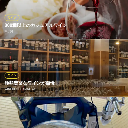
なる味わいをお楽しみいただけます。飲み比べもおすすめです。
ごきげんえびす 樟葉駅前店
ワイン
炉端焼きとYEBISU
800種以上のカジュアルワイン
京阪本線樟葉駅 徒歩1分
鶏小路
大阪府枚方市楠葉花園町14-1
“美味しいワインを気軽に楽しんでほしい”そんな想いから、店主自
身が全国各地のワイナリーや試飲会に足を運び、年間数千種類を
テイスティング。世界各地のものを幅広く取り揃えています。
鶏小路
ワイン
ワイン好きの隠れ家
種類豊富なワインが自慢
京阪本線樟葉駅 徒歩8分
WINEHOUSE SANOYA
大阪府枚方市南楠葉1-14-14 田原ビル1F
酒屋直営のならではの、ワインの数が自慢です！定番のものから
普段なかなか飲む機会の少ないものまで世界各国の様々なワイン
をご用意。ワイン好きにはたまらない銘柄の数々は、眺めるだけ
でも楽しめます♪