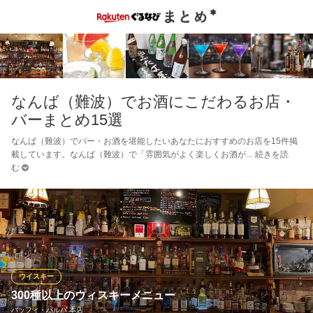
なんば（難波）でお酒にこだわるお店・
バーまとめ15選
なんば（難波）でバー・お酒を堪能したいあなたにおすすめのお店を15件掲
載しています。なんば（難波）で「雰囲気がよく楽しくお酒が
続きを読
む
ウイスキー
300種以上のウィスキーメニュー
バッフィ・バルバ 本店