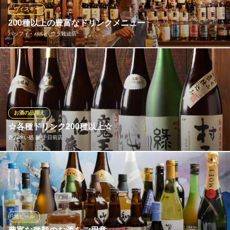
ございますので、デートなどにも最適です。
ウイスキー
200種以上の豊富なドリンクメニュー
北新地はらみ 法善寺店
バッフィ・バルバ ウラ難波店
上質はらみの創作料理
近鉄難波線大阪難波駅 徒歩3分
大阪府大阪市中央区道頓堀1-7-8 仲谷ビル1F
世界のドリンク200種以上取り揃えております。おすすめのウィス
キー約100種。ｼﾞｬﾊﾟﾆｰｽﾞｳｨｽｷｰは約50種取り揃えております。お
料理にも合う｢Japanese Whisky｣がおすすめです。飲み放題メニ
ューも充実！豊富なウィスキー・赤霧島なども飲み放題に｡
お酒の品揃え
バッフィ・バルバ ウラ難波店
☆各種ドリンク200種以上☆
創作和食が楽しめるバー
呑み喰い処 宴 千日前店
大阪メトロ御堂筋線なんば駅 徒歩3分
大阪府大阪市中央区難波千日前14-25 阪南ビル3F
料理のお供にどうぞ♪
呑み喰い処 宴 千日前店
居酒屋 焼き鳥 鍋
大阪メトロ御堂筋線なんば駅 徒歩5分
地ビール
大阪府大阪市中央区千日前1-9-15 アレキサンダービルB1