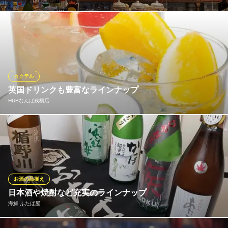
300種上以上のウイスキー等のボトルに、カクテルも豊富でメニュ
ー以外も気軽にオーダー出来ます。お好みのウィスキーや、お料
理のマリアージュのご相談など、お気軽にお問合せくださいま
せ。
カクテル
バッフィ・バルバ 本店
英国ドリンクも豊富なラインナップ
大人の隠れ家BAR
HUBなんば戎橋店
南海本線難波駅 徒歩1分
大阪府大阪市中央区難波千日前13-11 マスザキヤ難波ビル2F
「ジン」「トニックウォーター」共にHUBがレシピ監修したこだ
わりのジントニックがおすすめ。 その他、世界各国のお酒をリー
ズナブルな価格でご用意しています！ 飲み放題プランには本格カ
クテルが70種類以上、HUBの人気ドリンク！レッドブルウォッ
カ、モヒート、タランチュラ等、全100種類以上のドリンクが楽し
お酒の品揃え
めます！
日本酒や焼酎など充実のラインナップ
海鮮 ふたば屋
HUBなんば戎橋店
英国風ダイニングバー