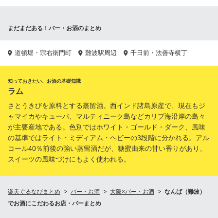
まだまだある！バー・お酒のまとめ
道頓堀・宗右衛門町
難波駅周辺
千日前・法善寺横丁
知っておきたい、お酒の基礎知識
ラム
さとうきびを原料とする蒸留酒。西インド諸島原産で、現在もジ
ャマイカやキューバ、マルティニーク島などカリブ海沿岸の島々
が主要産地である。色別ではホワイト・ゴールド・ダーク、風味
の基準ではライト・ミディアム・ヘビーの3段階に分かれる。アル
コール40％前後の強い蒸留酒だが、糖蜜由来の甘い香りがあり、
スイーツの風味づけにもよく使われる。
楽天ぐるなびまとめ
バー・お酒
大阪×バー・お酒
なんば（難波）
でお酒にこだわるお店・バーまとめ