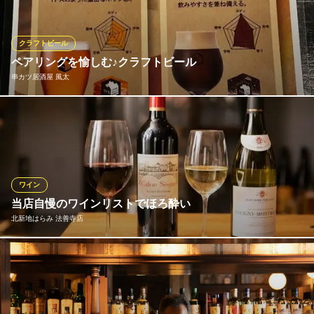
えておりますので、新しいテイストを楽しんで頂けます。 アルコ
ールが苦手な方にも楽しんで頂けるよう、各種100%果汁ジュー
ス、宇治抹茶、コーヒー、ジンジャーエールもご用意しておりま
クラフトビール
す。
ペアリングを愉しむ♪クラフトビール
串カツ居酒屋 風太
ガース：ミュージック ライブ＆バー
ライブ＆バー
当店では「スプリングバレーブルワリー」よりフラッグシップビ
大阪メトロ御堂筋線なんば駅 徒歩5分
大阪府大阪市中央区宗右衛門町7-11 六甲道頓堀プラザビルB1F
ール『469』と、濃色ビール『Afterdark』を定番で取り扱い中で
す。『469』は、1から31までの数を全部足すと469になることか
ら、ひと月飲んでも飽きないビール。『Afterdark』は、ラテのよ
うな香りと、ふくよかな飲み口。料理とのペアリングをお愉しみ
ワイン
ください♪
当店自慢のワインリストでほろ酔い
北新地はらみ 法善寺店
串カツ居酒屋 風太
串カツ居酒屋
ソムリエが選ぶおすすめのワインを、シャンパン、白ワイン、赤
近鉄難波線大阪難波駅 徒歩3分
大阪府大阪市中央区西心斎橋2-4-8 大喜ビル5F
ワイン合わせて9種類以上ご用意。「シャンパン／1,000円（税
抜）～」「赤・白ワイン／580円（税抜）～」と、《天満はらみ》
の料理をお楽しみください。オシャレな雰囲気でカウンター席も