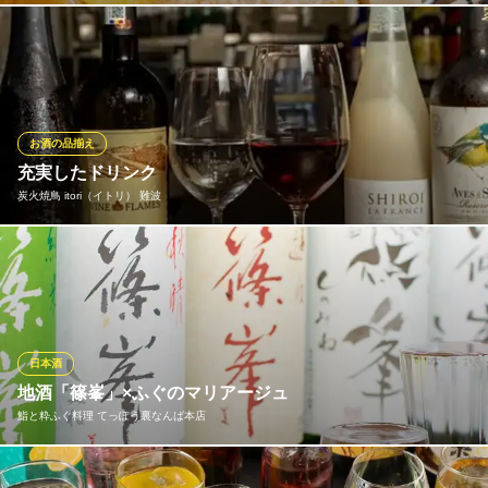
大阪府大阪市中央区千日前1-6-1 山喜登会館3F
もんじゃや熱々の鉄板おつまみとの相性抜群のドリンクをお得な
価格でご提供！仕事帰りの一杯に出汁の効いた「出汁サワー」、
爽快な味わいの「レモンサワー」など329円～！その他、変わり種
を含む50種以上のドリンクをご用意してお待ちしております！
お酒の品揃え
食べ飲み放題 もんじゃ酒場だしや 難波店
充実したドリンク
もんじゃ焼き居酒屋
炭火焼鳥 itori（イトリ） 難波
大阪メトロ千日前線なんば駅 徒歩3分
大阪府大阪市中央区道頓堀1-7-21 中座くいだおれビル3F
日本酒、焼酎、ワイン、ビールなど幅広く取り揃えております
炭火焼鳥 itori（イトリ） 難波
炭火焼鳥
南海本線難波駅 徒歩5分
日本酒
大阪府大阪市浪速区日本橋西1-8-23 1F
地酒「篠峯」×ふぐのマリアージュ
鮨と粋ふぐ料理 てっぽう裏なんば本店
奈良県御所市の酒蔵で造られる「篠峯」。生産数量が少なく、近