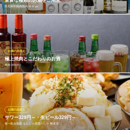
豊富な種類のお酒をご用意
黒毛和牛純肉焼肉 M M ya
大阪の地ビールや日本酒など、豊富な種類のお酒も取り揃えてお
ります。
黒毛和牛純肉焼肉 M M ya
一頭買い黒毛和牛の焼肉
お酒の品揃え
近鉄難波線大阪難波駅 徒歩2分
極上焼肉とこだわりのお酒
大阪府大阪市中央区道頓堀2-2-14
焼肉 99BBQ
定番のビールやハイボールをはじめ、韓国酒など豊富なドリンク
をご用意。厳選焼肉との相性も抜群です。お酒好きの方には楽し
める飲み放題コースがおすすめ。お好みの一杯とともに、至福の
焼肉時間をお楽しみください
お酒の品揃え
焼肉 99BBQ
サワー329円～・生ビール329円～
美味しい美酒と食べ放題
食べ飲み放題 もんじゃ酒場だしや 難波店
大阪メトロ御堂筋線なんば駅 徒歩4分