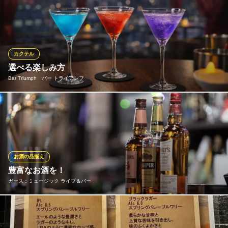
日本酒にこだわり常時数種類を取り揃えております。どれにする
大阪メトロ千日前線なんば駅 徒歩1分
大阪府大阪市中央区難波3-6-4 アスカ第2ビル
か決めかねるのなら「冷酒 三種類飲み比べ」もおすすめ。繊細な
味付けの料理との相性はどれも抜群で献立に合わせてご提案する
ことも可能です。蟹はもちろん、うなぎや旬魚を使った料理とお
酒のペアリングもお楽しみください。
カクテル
選べる楽しみ方
海鮮 ふたば屋
Bar Triumph バー トライアンフ
旬の海鮮ダイニング
南海高野線今宮戎駅 徒歩1分
大阪府大阪市浪速区敷津東3-3-11 1F
通常営業はチャージ制で1杯ずつ気軽に楽しめるスタイル。パフォ
ーマンスデイには飲み放題プランも選択可能で、シーンや気分に
合わせて過ごし方を選べます。初めての方でも安心して利用でき
る明確な料金設定で、気軽に非日常体験を楽しめます。
お酒の品揃え
Bar Triumph バー トライアンフ
豊富なお酒を！
生演奏隠れ家バー
ガース：ミュージック ライブ＆バー
大阪メトロ御堂筋線心斎橋駅 徒歩5分
大阪府大阪市中央区宗右衛門町4-4 エーデルプラッツェビル6F
ハートランド生樽ビール、各種ビールだけでなく、スコッチ、バ
ーボン、各種スピリッツ、ワイン、ノンアルコールまで、取り揃