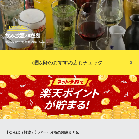
隣の飲食店ではなかなか出合えない銘酒です。米本来の旨みを引
き出す“純米酒”タイプのお酒で、当店では「無濾過生酒」「ひやお
ろし」「どぶろく」など常時10種類程、幅広く取り揃えておりま
す。燗酒は、ぬる燗、熱燗などお好みで温度を調整できます。
お酒の品揃え
飲み放題39種類
鮨と粋ふぐ料理 てっぽう裏なんば本店
生産者直営 海鮮居酒屋 Rikusui
長崎直送とらふぐ×地酒
近鉄難波線近鉄日本橋駅 徒歩5分
大阪府大阪市中央区難波千日前3-4 1F
単品飲み放題 1,650円（税込）※90分制 70分ラストオーダー
15選以降のおすすめ店もチェック！
生産者直営の新鮮な食材を使った刺身や寿司を食べながら、39種
類の飲み放題を最強コスパでご堪能いただけます。
生産者直営 海鮮居酒屋 Rikusui
生産者直営海鮮居酒屋
大阪メトロ千日前線なんば駅 徒歩4分
大阪府大阪市中央区心斎橋筋2-3-15 戎橋NORTHビル5F
【なんば（難波）】バー・お酒の関連まとめ