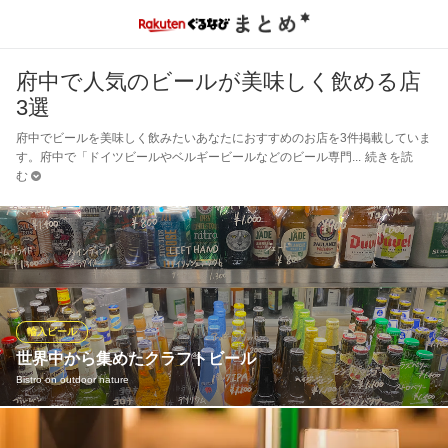
府中で人気のビールが美味しく飲める店
3選
府中でビールを美味しく飲みたいあなたにおすすめのお店を3件掲載していま
す。府中で「ドイツビールやベルギービールなどのビール専門
続きを読
む
輸入ビール
世界中から集めたクラフトビール
Bistro on outdoor nature
人気のIPAや伝統のベルギービールなど、世界中から集めた珍しい