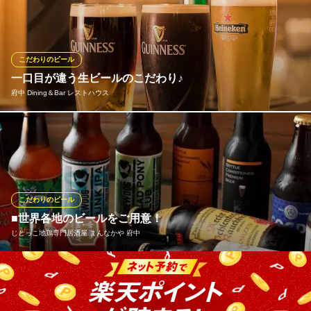
ビールを取り揃えています。 限定品もありますので、一期一会を
お楽しみください！
Bistro on outdoor nature
こだわりのビール
厳選ビールとビストロ
一口目が違う生ビールのこだわり♪
ＪＲ南武線分倍河原駅 徒歩1分
府中 Dining＆Bar レストハウス
東京都府中市片町2-21-9 ハートワンプラザB1
【感動の生ビールをご用意します】世界で認められているハイネ
ケン◎レストハウスでは-２度のエクストラコールドをご用意。府
中で初めて導入し、なんと宴会や飲み放題でも飲むことが可能で
す！！
こだわりのビール
府中 Dining＆Bar レストハウス
■世界各地のビールをご用意！
府中ダイニングバー貸切
じとっこ地鶏専門居酒屋 まんなかや 府中
京王線分倍河原駅 徒歩3分
東京都府中市片町2-17-2 米田ビル1F
日本のビールだけでなく、世界各地から厳選したビールを取り寄
せております。どれも当店の料理にピッタリ♪当店自慢の料理とこ
だわりのお酒…極上の時間をお過ごしいただけること間違いあり