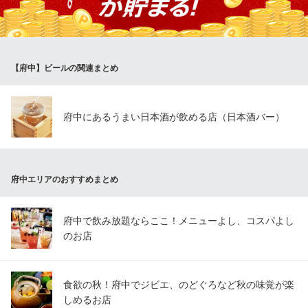
ません。大切な方と素敵な時間をお過ごしください！
じとっこ地鶏専門居酒屋 まんなかや 府中
府中の鳥専門居酒屋
【府中】ビールの関連まとめ
ＪＲ府中本町駅 徒歩3分
東京都府中市本町2-20-73 東海ビル1F
府中にあるうまい日本酒が飲める店（日本酒バー）
府中エリアのおすすめまとめ
府中で飲み放題ならここ！メニューよし、コスパよし
のお店
食欲の秋！府中でジビエ、のどぐろなど秋の味覚が楽
しめるお店