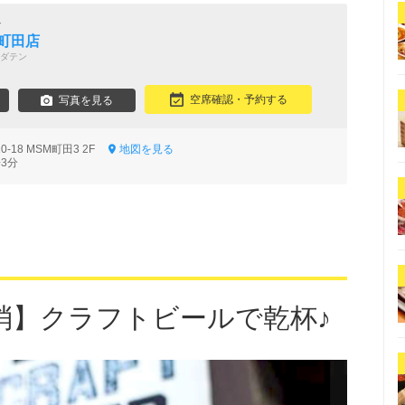
ル
町田店
ダテン
空席確認・予約する
写真を見る
-18 MSM町田3 2F
地図を見る
3分
消】クラフトビールで乾杯♪