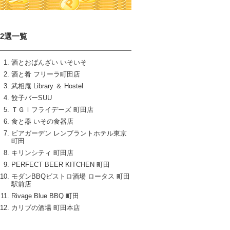
12選一覧
酒とおばんざい いそいそ
酒と肴 フリーラ町田店
武相庵 Library ＆ Hostel
餃子バーSUU
ＴＧＩフライデーズ 町田店
食と器 いその食器店
ビアガーデン レンブラントホテル東京
町田
キリンシティ 町田店
PERFECT BEER KITCHEN 町田
モダンBBQビストロ酒場 ロータス 町田
駅前店
Rivage Blue BBQ 町田
カリブの酒場 町田本店