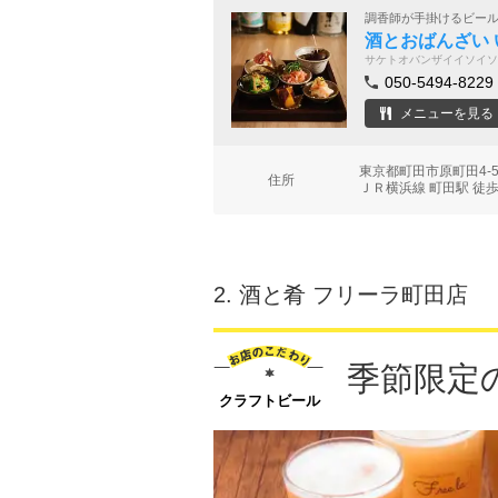
調香師が手掛けるビー
酒とおばんざい 
サケトオバンザイイソイソ
050-5494-8229
メニューを見る
東京都町田市原町田4-5
住所
ＪＲ横浜線 町田駅 徒歩
2.
酒と肴 フリーラ町田店
季節限定
クラフトビール