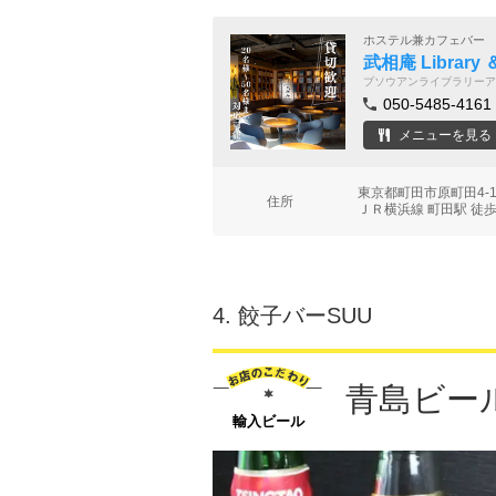
ホステル兼カフェバー
武相庵 Library ＆
ブソウアンライブラリーア
050-5485-4161
メニューを見る
東京都町田市原町田4-1
住所
ＪＲ横浜線 町田駅 徒歩
4.
餃子バーSUU
青島ビー
輸入ビール