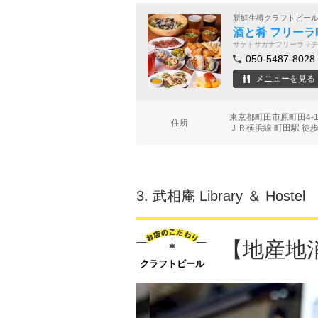
新鮮生樽クラフトビー
酒と肴 フリーラ
サケトサカナフリーラマチ
050-5487-8028
メニューを見る
東京都町田市原町田4-10
住所
ＪＲ横浜線 町田駅 徒歩
3.
武相庵 Library ＆ Hostel
【地産地
クラフトビール