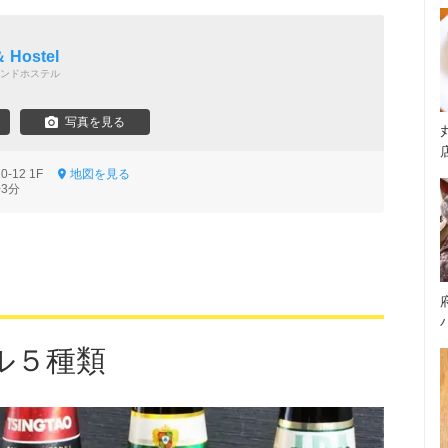
 Hostel
ンドホステル
写真を見る
0-12 1F
地図を見る
3分
ル５種類