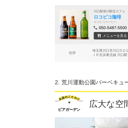
川口駅前の駅近カフェ
ロコピコ珈琲
ロコピココーヒー
050-5487-5500
メニューを見る
埼玉県川口市川口3-2-
住所
ＪＲ京浜東北線 川口駅 
2.
荒川運動公園バーベキュ
広大な空
ビアガーデン