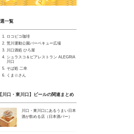
6選一覧
ロコピコ珈琲
荒川運動公園バーベキュー広場
川口酒処 ひろ屋
シュラスコ＆ビアレストラン ALEGRIA
川口
そば処 二幸
くま☆さん
【川口・東川口】ビールの関連まとめ
川口・東川口にあるうまい日本
酒が飲める店（日本酒バー）