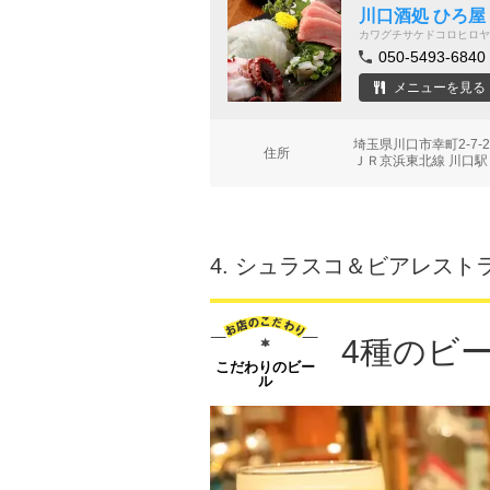
川口酒処 ひろ屋
カワグチサケドコロヒロヤ
050-5493-6840
メニューを見る
埼玉県川口市幸町2-7-
住所
ＪＲ京浜東北線 川口駅 
4.
シュラスコ＆ビアレストラン 
4種のビ
こだわりのビー
ル