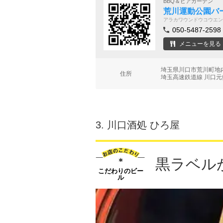
BBQ＆ビアガーデン
荒川運動公園バ
アラカワウンドウコウエン
050-5487-2598
メニューを見る
埼玉県川口市荒川町
住所
埼玉高速鉄道線 川口元
3.
川口酒処 ひろ屋
黒ラベル
こだわりのビー
ル