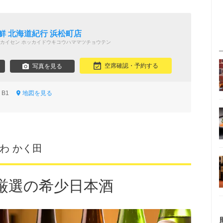
鮮 北海道紀行 浜松町店
カイセン ホッカイドウキコウハママツチョウテン
空席確認・予約する
写真を見る
8 B1
地図を見る
わ かく田
厳選の希少日本酒