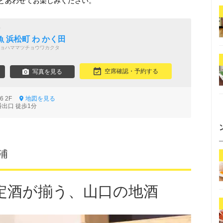
とあわせてお楽しみください。
酎
 浜松町 わ かく田
ョハママツチョウワカクタ
空席確認・予約する
写真を見る
-6 2F
地図を見る
番出口 徒歩1分
芝浦
定酒が揃う、山口の地酒