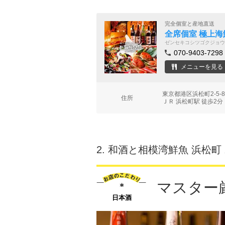
完全個室と産地直送
全席個室 極上海
ゼンセキコシツゴクジョウ
070-9403-7298
メニューを見る
東京都港区浜松町2-5-
住所
ＪＲ 浜松町駅 徒歩2分
2.
和酒と相模湾鮮魚 浜松町 
マスター
日本酒