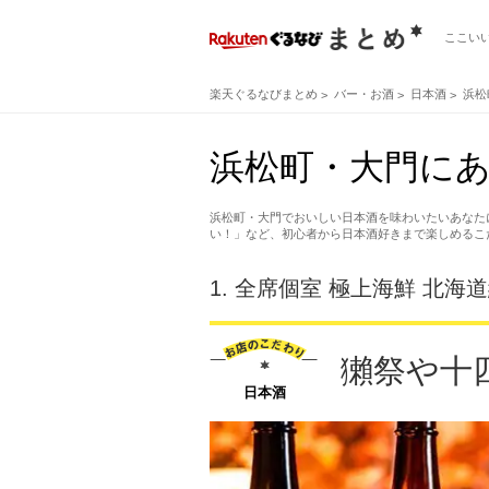
ここい
楽天ぐるなびまとめ
バー・お酒
日本酒
浜松
浜松町・大門にあ
浜松町・大門でおいしい日本酒を味わいたいあなた
い！」など、初心者から日本酒好きまで楽しめるこ
1.
全席個室 極上海鮮 北海道
獺祭や十
日本酒