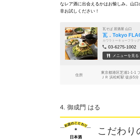
なレア酒に出会えるかはお愉しみ。山口
非お試しください！
瓦そば 居酒屋 山口
瓦．Tokyo FLA
カワラトーキョーフラッグ
03-6275-1002
メニューを見る
東京都港区芝浦1-1-1
住所
ＪＲ 浜松町駅 徒歩5分
4.
御成門 はる
こだわり
日本酒