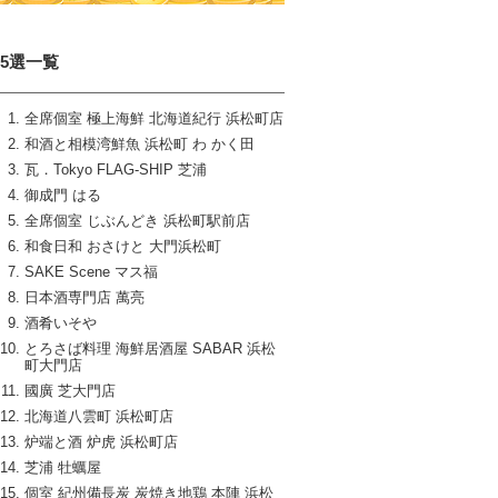
15選一覧
全席個室 極上海鮮 北海道紀行 浜松町店
和酒と相模湾鮮魚 浜松町 わ かく田
瓦．Tokyo FLAG‐SHIP 芝浦
御成門 はる
全席個室 じぶんどき 浜松町駅前店
和食日和 おさけと 大門浜松町
SAKE Scene マス福
日本酒専門店 萬亮
酒肴いそや
とろさば料理 海鮮居酒屋 SABAR 浜松
町大門店
國廣 芝大門店
北海道八雲町 浜松町店
炉端と酒 炉虎 浜松町店
芝浦 牡蠣屋
個室 紀州備長炭 炭焼き地鶏 本陣 浜松