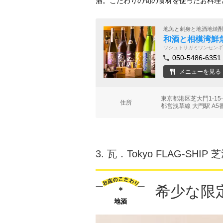
酒。こだわりの旬の食材を使ったお料理
地魚と刺身と地酒地焼
和酒と相模湾鮮魚
ワシュトサガミワンセンギ
050-5486-6351
メニューを見る
東京都港区芝大門1-15
住所
都営浅草線 大門駅 A5
3.
瓦．Tokyo FLAG‐SHIP 
希少な限
地酒