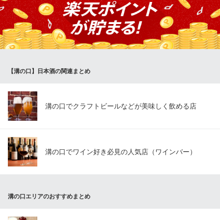
が数ある全国各地の地酒から厳選し、週替りでご提供！季節限
定・本数限定の銘柄も、なくなり次第終了＆続々新商品も続々登
場！希少価値の高い人気の日本酒も順次入荷しております。来る
度に新しい味に出会えるかも？！詳しくはスタッフまでお声がけ
ください。
【溝の口】日本酒の関連まとめ
すずや 溝の口本店
新日本食酒場
東急田園都市線溝の口駅南口 徒歩1分
神奈川県川崎市高津区溝口2-3-7- サウスウィングビル2F
溝の口でクラフトビールなどが美味しく飲める店
溝の口でワイン好き必見の人気店（ワインバー）
溝の口エリアのおすすめまとめ