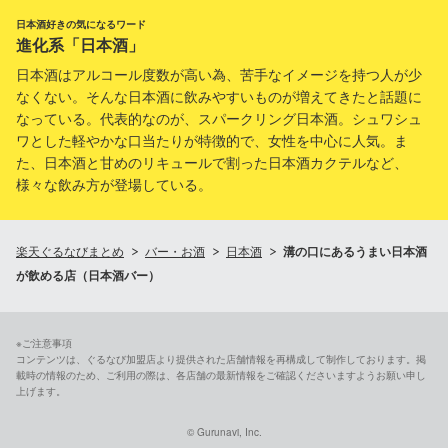
日本酒好きの気になるワード
進化系「日本酒」
日本酒はアルコール度数が高い為、苦手なイメージを持つ人が少
なくない。そんな日本酒に飲みやすいものが増えてきたと話題に
なっている。代表的なのが、スパークリング日本酒。シュワシュ
ワとした軽やかな口当たりが特徴的で、女性を中心に人気。ま
た、日本酒と甘めのリキュールで割った日本酒カクテルなど、
様々な飲み方が登場している。
楽天ぐるなびまとめ
バー・お酒
日本酒
溝の口にあるうまい日本酒
が飲める店（日本酒バー）
※ご注意事項
コンテンツは、ぐるなび加盟店より提供された店舗情報を再構成して制作しております。掲
載時の情報のため、ご利用の際は、各店舗の最新情報をご確認くださいますようお願い申し
上げます。
© Gurunavi, Inc.