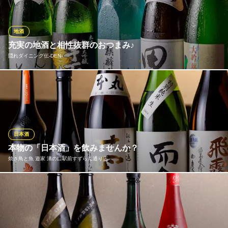
たりも違い、季節により限定の品種もございます。当店ではその
八海山ブランドを全種類取り揃えております。越後の大地が生ん
だ銘酒を是非ご賞味ください。
地酒
充実の地酒と相性抜群のおつまみ♪
旬の海鮮と日本酒 八海山バル 溝の口本店
隠れダイニング伝‐DEN‐
新潟地酒と創作和食料理
東急田園都市線溝の口駅東口 徒歩1分
神奈川県川崎市高津区溝口1-8-3 Mizonokuchi exビル6F
当店では、全国から厳選した12種類以上のプレミアムな地酒を豊
富にご用意しています。それぞれの日本酒に合うおつまみも充実
しており、炭火焼きや低温調理のレバ刺し、鮮度抜群の旬のお刺
身が絶妙にマッチ。地酒とおつまみの組み合わせで、忘れること
のできない深い味わいをお楽しみください。
日本酒
本物の「日本酒」を飲みませんか？
隠れダイニング伝‐DEN‐
焼き鳥と魚 遊家 溝の口駅前すずらん通り店
食を彩る和風居酒屋
東急大井町線溝の口駅 徒歩2分
神奈川県川崎市高津区溝口1-11-22 3F
当店のお料理と日本酒のマリア―ジュ・今は「日本酒」がとても
美味しいんです！大好きな方も、これからという方も是非「遊
家」にお越し下さい！必ずや貴方にとっての「最高の1本」が見つ
かるはずでしょう！