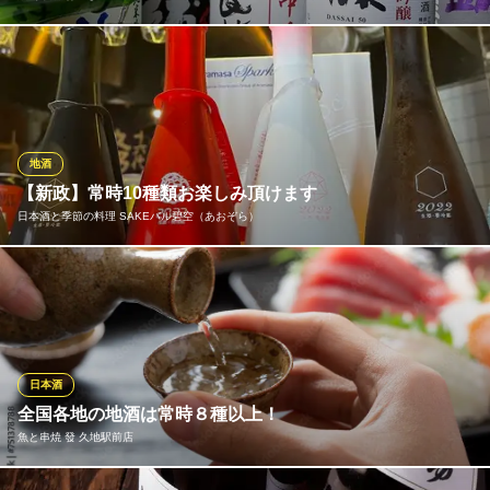
【売り切れ御免】十四代、而今、田酒、獺祭など入手困難、超希
少酒も日替わりでご用意しております。日本酒好きなお客様には
たまらないラインナップを取り揃えております！焼き鳥とともに
美味しい日本酒をご堪能ください♪
地酒
焼鳥串焼 村こし
【新政】常時10種類お楽しみ頂けます
和風居酒屋
日本酒と季節の料理 SAKEバル碧空（あおぞら）
東急田園都市線二子新地駅 徒歩1分
神奈川県川崎市高津区諏訪1-10-5 魚忠ハイツ1F
当店は日本酒を愛しています！【新政】【而今】【冩樂】【飛露
喜】【田酒】などの飲み比べも60mlより可能♪初心者の方には利酒
師が親切丁寧にサポート◎お料理とのペアリングもお楽しみくだ
さい★酒蔵巡りで得た蔵元との親交も厚く知識や情報もしっかり
とお伝え致します。酒蔵見学ツアーや蔵元を招いての日本酒の会
日本酒
も開催中
全国各地の地酒は常時８種以上！
魚と串焼 發 久地駅前店
日本酒と季節の料理 SAKEバル碧空（あおぞら）
地鶏料理 旬鮮刺身