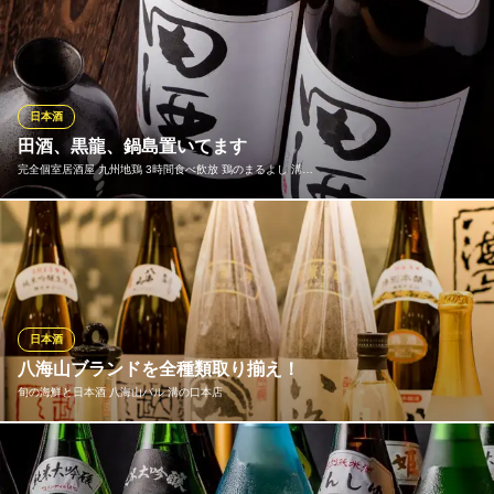
全国各地から選りすぐった地酒を常時8種以上ご用意。銘柄はその
ＪＲ南武線溝ノ口駅 徒歩3分
神奈川県川崎市高津区溝口2-27-6
時々で入れ替わるため、訪れるたびに新しい出会いをお楽しみい
ただけます◎飛露喜や十四代などレアな日本酒が入る場合も､､､さ
らに、ビールやサワーも豊富に取り揃えており、山崎・白州・響
などのジャパニーズウイスキーもラインナップ。
日本酒
田酒、黒龍、鍋島置いてます
魚と串焼 發 久地駅前店
完全個室居酒屋 九州地鶏 3時間食べ飲放 鶏のまるよし 溝…
魚と串焼 居酒屋
ＪＲ南武線久地駅 徒歩1分
神奈川県川崎市高津区久地4-12-1 川辺ビル2F
お客様からのご要望にお応えし、特撰日本酒を多数仕入れまし
た！ 田酒などの希少な銘酒をはじめ、知る人ぞ知る加茂錦 荷札
酒、さらには当店の焼き鳥との相性を追求した火の鳥などをご用
意。自慢の鶏料理をさらに引き立てる至高の一杯を、ぜひお楽し
みください。
日本酒
八海山ブランドを全種類取り揃え！
完全個室居酒屋 九州地鶏 3時間食べ飲放 鶏のまるよし 溝の
旬の海鮮と日本酒 八海山バル 溝の口本店
口店
炭火焼鳥と厳選日本酒
東急大井町線溝の口駅 徒歩5分
新潟県で丹精込めて作られる銘酒「八海山」。長年培った技術と
神奈川県川崎市高津区溝口1-12-18 志村ビル2F
水・雪・大地が最高の酒を作り上げております。銘柄により口当