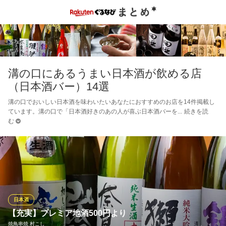
溝の口にあるうまい日本酒が飲める店
（日本酒バー）14選
溝の口でおいしい日本酒を味わいたいあなたにおすすめのお店を14件掲載し
ています。溝の口で「日本酒好きのあの人が喜ぶ日本酒バーを
続きを読
む
日本酒
【充実】プレミア地酒500円より
焼鳥串焼 村こし