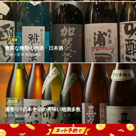
神奈川県川崎市高津区久本1-2-2 Skipsビル2F
店長が日本酒好きでして毎月毎月好みの日本酒をご用意しており
ます。 定番もの～プレミアム日本酒と幅広くご用意しております
【最大50名様貸切宴会OK】鶴屋 溝の口駅前店
溝口創作和食大衆居酒屋
日本酒
東急大井町線溝の口駅 徒歩3分
豊富な種類の地酒・日本酒
神奈川県川崎市高津区溝口1-12-1 大久保ビル2F
食べ酔う屋 菜 溝の口 個室
常時16種類の本格焼酎と10種類の厳選日本酒。それに加えて毎月
変わるオススメの地酒・日本酒と取り揃えております。また、飲
み放題では4種類の日本酒が飲み放題となっております。菜自慢の
創作和食とも相性抜群！！お好みの地酒・日本酒を探してみてく
ださい！
日本酒
週替り!!日本全国の美味い地酒多数
食べ酔う屋 菜 溝の口 個室
すずや 溝の口本店
創作和食の個室居酒屋
東急田園都市線溝の口駅東口 徒歩3分
神奈川県川崎市高津区溝口1-12-10 ウエストキャニオンビルB1
すずやこだわりの日本酒は、料理との相性を考えながらスタッフ