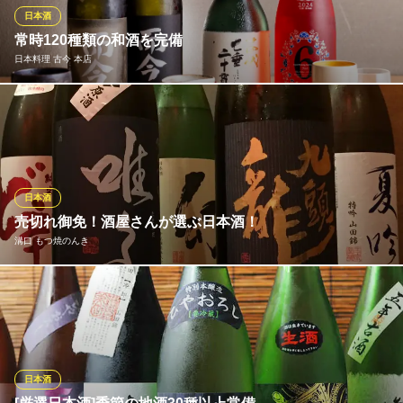
日本酒
焼き鳥と魚 遊家 溝の口駅前すずらん通り店
常時120種類の和酒を完備
地鶏料理 旬鮮刺身 鍋
日本料理 古今 本店
ＪＲ南武線武蔵溝ノ口駅 徒歩2分
神奈川県川崎市高津区溝口1-12-8
有名酒販店出身の酒番頭がセレクトするこだわりの和酒を常時120
種類程度完備しております。 酒屋時代に培った知識でお酒の味わ
いだけでなく、蔵元の人柄まで色々なお酒の選び方を提案させて
頂きます！ また、古今のブログで銘柄紹介しています！ぜひご覧
くださいhttp://ameblo.jp/kokon315/entry-11977326692.html
日本酒
売切れ御免！酒屋さんが選ぶ日本酒！
日本料理 古今 本店
溝口 もつ焼のんき
日本料理
東急田園都市線溝の口駅 徒歩5分
神奈川県川崎市高津区久本3-2-18 Mビルコーポ1F
もつ焼きによく合う日本酒も豊富にそろえております！酒屋さん
が選んだお酒でより素敵な1日になること間違いなしです!!
溝口 もつ焼のんき
溝の口×個室×掘り炬燵
日本酒
東急田園都市線溝の口駅南口 徒歩2分