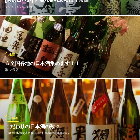
[厳選日本酒]季節の地酒30種以上常備
神奈川県川崎市高津区溝口1-1-30 溝の口ブロックス1F
すずや はなれ 溝の口
店長厳選！実際に足を運びこれは…！と思ったおすすめの地酒等3
0種以上常備しております。有名銘柄は素より全国各地の地酒もご
用意。神奈川県産の地酒ももちろん取り揃えております。どれを
飲もうかな・・と迷った場合には、是非スタッフまでご相談いた
だければおすすめ料理にあう地酒もご提案いたします！是非ご賞
地酒
味下さい
☆全国各地の日本酒集めます！！
雛 ２号店
すずや はなれ 溝の口
鮮魚・野菜・日本酒酒場
定番の日本酒から季節限定の日本酒！手に入らないプレミア日本
東急田園都市線溝の口駅 徒歩2分
神奈川県川崎市高津区溝口1-1-30 溝の口ブロックス104
酒など！！各種取り揃えております。 ご希望があればスタッフま
でお伝えくださいね！！ 美味しい料理に、美味しいお酒♪ゆっく
りと時間をご堪能ください！！
日本酒
雛 ２号店
こだわりの日本酒の数々…
刺身居酒屋
【最大50名様貸切宴会OK】鶴屋 溝の口駅前店
東急田園都市線溝の口駅南口 徒歩3分