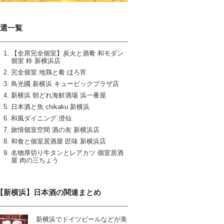
9選一覧
【全席完全個室】炭火と酒肴 和モダン
個室 粋 新横浜店
完全個室 地鶏と肴 ほろ宵
鳥光國 新横浜 キュービックプラザ店
新横浜 朝どれ海鮮酒場 浜一番屋
日本酒と魚 chikaku 新横浜
和風ダイニング 澄仙
旅情個室空間 酒の友 新横浜店
和食と個室居酒屋 匠味 新横浜店
名物厚切り牛タンとレアカツ 個室居酒
屋 肉の三ちょう
【新横浜】日本酒の関連まとめ
新横浜でドイツビールなどが美