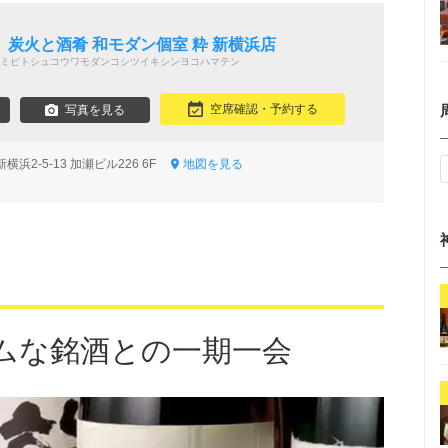
炭火と酒肴 和モダン個室 粋 新横浜店
ミビトシュコウワモダンコシツイキシンヨコハマテン
空席確認・予約する
写真を見る
浜2-5-13 加瀬ビル226 6F
地図を見る
ムな銘酒との一期一会