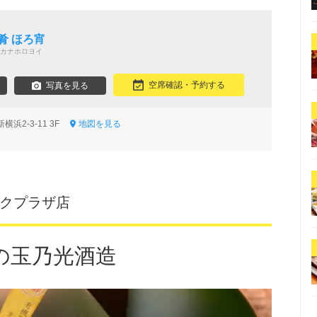
肴 ほろ宵
カナホロヨイ
空席確認・予約する
写真を見る
浜2-3-11 3F
地図を見る
ックプラザ店
の玉乃光酒造