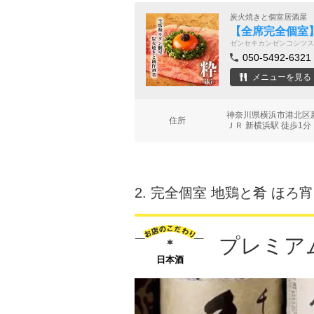
炭火焼きと個室居酒屋
【全席完全個室】
ゼンセキカンゼンコシツス
050-5492-6321
メニューを見る
神奈川県横浜市港北区新横
住所
ＪＲ 新横浜駅 徒歩1分
2.
完全個室 地鶏と肴 ほろ宵
プレミア
日本酒