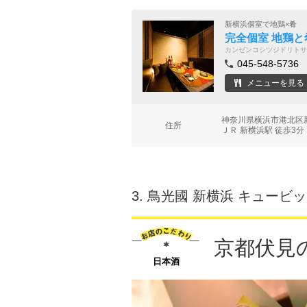
新横浜個室で地鶏×肴
完全個室 地鶏と
カンゼンコシツジドリトサ
045-548-5736
メニューを見る
神奈川県横浜市港北区新横
住所
ＪＲ 新横浜駅 徒歩3分
3.
鳥光國 新横浜 キュービ
京都伏見
日本酒