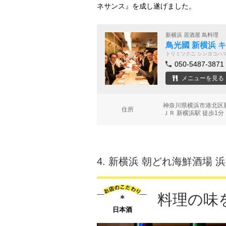
ネサンス』を成し遂げました。
新横浜 居酒屋 鳥料理
鳥光國 新横浜 
トリミツクニ シンヨコハ
050-5487-3871
メニューを見る
神奈川県横浜市港北区新横
住所
ＪＲ 新横浜駅 徒歩1分
4.
新横浜 朝どれ海鮮酒場 
料理の味
日本酒