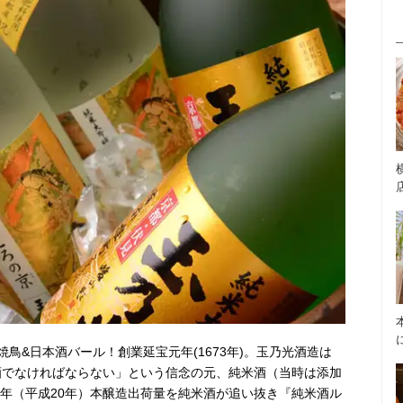
鳥&日本酒バール！創業延宝元年(1673年)。玉乃光酒造は
米酒でなければならない」という信念の元、純米酒（当時は添加
8年（平成20年）本醸造出荷量を純米酒が追い抜き『純米酒ル