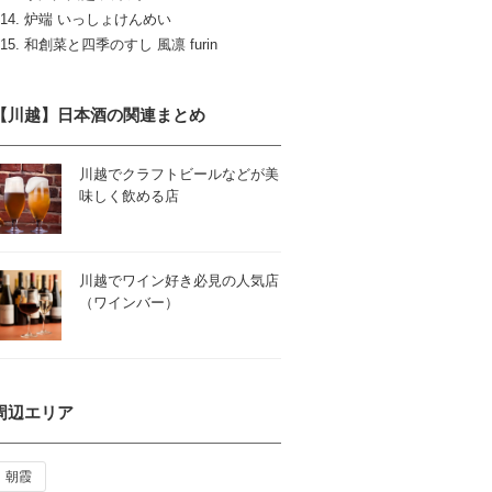
炉端 いっしょけんめい
和創菜と四季のすし 風凛 furin
【川越】日本酒の関連まとめ
川越でクラフトビールなどが美
味しく飲める店
川越でワイン好き必見の人気店
（ワインバー）
周辺エリア
朝霞