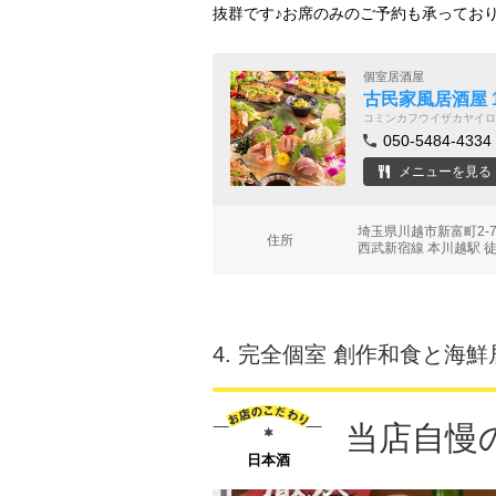
抜群です♪お席のみのご予約も承ってお
個室居酒屋
古民家風居酒屋 
コミンカフウイザカヤイロ
050-5484-4334
メニューを見る
埼玉県川越市新富町2-
住所
西武新宿線 本川越駅 
4.
完全個室 創作和食と海鮮
当店自慢
日本酒