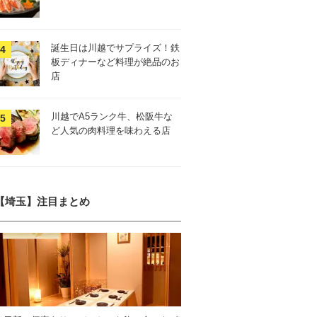
誕生日は川越でサプライズ！鉄
板ディナーなど料理が絶品のお
店
川越でA5ランク牛、松阪牛な
ど人気の肉料理を味わえる店
【埼玉】注目まとめ