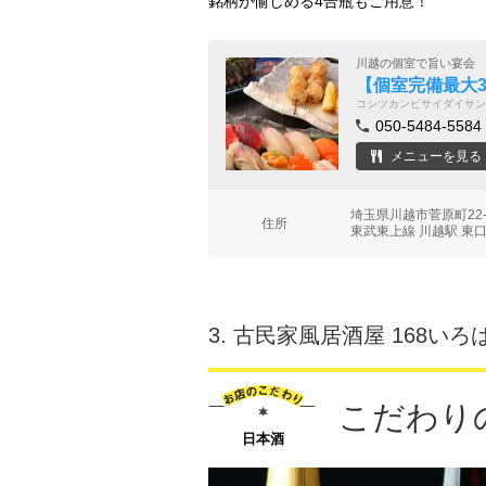
銘柄が愉しめる4合瓶もご用意！
川越の個室で旨い宴会
【個室完備最大3
コシツカンビサイダイサン
050-5484-5584
メニューを見る
埼玉県川越市菅原町22
住所
東武東上線 川越駅 東口
3.
古民家風居酒屋 168いろ
こだわり
日本酒