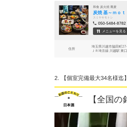
和食 炭火焼 蕎麦
炭焼 基～ｍｏ
スミヤキモトシ
050-5484-8782
メニューを見る
埼玉県川越市脇田町27-
住所
ＪＲ埼京線 川越駅 東口
2.
【個室完備最大34名様迄
【全国の
日本酒