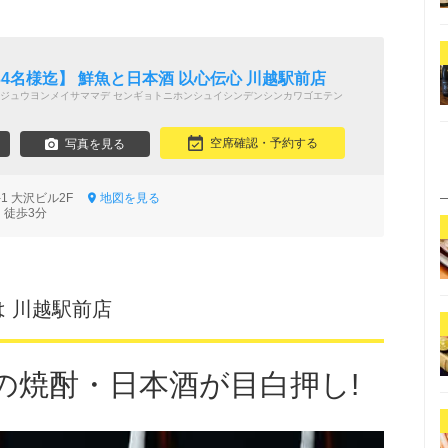
4名様迄】 鮮魚と日本酒 以心伝心 川越駅前店
ジュウヨンメイサママデ センギョトニホンシュイシンデンシンカワゴエテン
空席確認・予約する
写真を見る
-1 大沢ビル2F
地図を見る
 徒歩3分
は 川越駅前店
の焼酎・日本酒が目白押し!