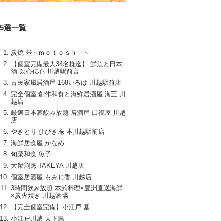
15選一覧
炭焼 基～ｍｏｔｏｓｈｉ～
【個室完備最大34名様迄】 鮮魚と日本
酒 以心伝心 川越駅前店
古民家風居酒屋 168いろは 川越駅前店
完全個室 創作和食と海鮮居酒屋 海王 川
越店
厳選日本酒飲み放題 居酒屋 口福屋 川越
店
やきとり ひびき庵 本川越駅前店
海鮮居食屋 かなめ
旬菜和食 魚子
大衆割烹 TAKEYA 川越店
個室居酒屋 もみじ香 川越店
3時間飲み放題 本鮪料理×豊洲直送海鮮
×炭火焼き 川越酒場
【完全個室完備】小江戸 基
小江戸川越 天下鳥