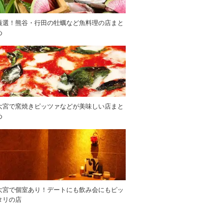
厳選！熊谷・行田の牡蠣など魚料理の店まと
め
大宮で窯焼きピッツァなどが美味しい店まと
め
大宮で個室あり！デートにも飲み会にもピッ
タリの店