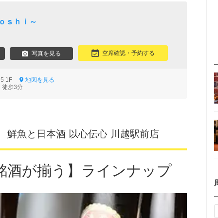
ｔｏｓｈｉ～
空席確認・予約する
写真を見る
5 1F
地図を見る
 徒歩3分
】 鮮魚と日本酒 以心伝心 川越駅前店
銘酒が揃う】ラインナップ