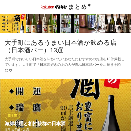
大手町にあるうまい日本酒が飲める店
（日本酒バー）13選
大手町でおいしい日本酒を味わいたいあなたにおすすめのお店を13件掲載し
ています。大手町で「日本酒好きのあの人が喜ぶ日本酒バーを
続きを読
む
日本酒
海鮮料理と相性抜群の日本酒
庄屋 大手町ビル店