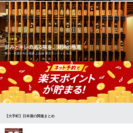
地下鉄千代田線大手町駅C2b番出口 徒歩1分
東京都千代田区大手町1-3-2 大手町カンファレンスセンターB1
長年取引のある秋田県の高橋酒造店と協力し、作成したオリジナ
ル地酒「をどり特別純米」。名水百選で知られる六郷湧水群の上
質な湧き水を使用した地酒は、飲みやすく澄んだ味わいを堪能し
ていただけます。他にもご宴会をより楽しく彩る、選りすぐりの
地酒をご用意しておりますので、皆様のお越しをお待ちしており
日本酒
ます。
甘みとキレのある味を。新潟の地酒
新潟・佐渡の旬と地酒 よね蔵 東京サンケイビル店
炙り炭焼き をどり 大手町店
炭火焼鶏と日本酒を堪能
当店では新潟の地酒を数多くご用意しております。日本酒の甘み
地下鉄千代田線大手町駅C2c出口 徒歩1分
東京都千代田区大手町1-9-2 大手町フィナンシャルシティB1
とキレのある味をご堪能ください。また、日本酒と相性抜群な料
理の数々をご提供しております。もちろんビールやワイン、カク
テルも多く取り揃えておりますのでお好みのお飲み物をお選び頂
けます。お料理と合わせてお楽しみください。
新潟・佐渡の旬と地酒 よね蔵 東京サンケイビル店
【大手町】日本酒の関連まとめ
新潟地酒と割烹料理屋
地下鉄半蔵門線大手町駅 徒歩1分
東京都千代田区大手町1-7-2 東京サンケイビルB2