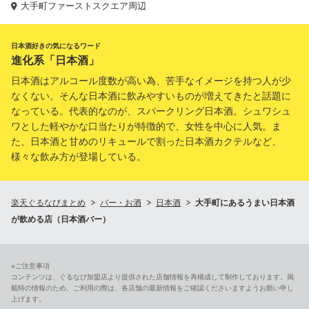
大手町ファーストスクエア周辺
日本酒好きの気になるワード
進化系「日本酒」
日本酒はアルコール度数が高い為、苦手なイメージを持つ人が少
なくない。そんな日本酒に飲みやすいものが増えてきたと話題に
なっている。代表的なのが、スパークリング日本酒。シュワシュ
ワとした軽やかな口当たりが特徴的で、女性を中心に人気。ま
た、日本酒と甘めのリキュールで割った日本酒カクテルなど、
様々な飲み方が登場している。
楽天ぐるなびまとめ
バー・お酒
日本酒
大手町にあるうまい日本酒
が飲める店（日本酒バー）
※ご注意事項
コンテンツは、ぐるなび加盟店より提供された店舗情報を再構成して制作しております。掲
載時の情報のため、ご利用の際は、各店舗の最新情報をご確認くださいますようお願い申し
上げます。