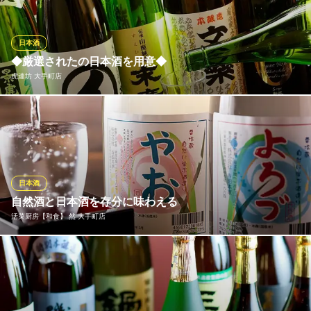
味の濃いそば前や天ぷらにはコクのある純米酒を。お料理に合わ
せて、時にはぬる燗や熱燗を合わせていただくのもおすすめの楽
しみ方です。
日本酒
◆厳選されたの日本酒を用意◆
そばと天ぷら 石楽 大手町パークビルヂング
虎連坊 大手町店
和風蕎麦居酒屋
地下鉄千代田線大手町駅C10番出口 徒歩2分
東京都千代田区大手町1-1-1 大手町パークビルディングB1
全国各地の地酒をご用意しました。各地の色々な地酒のを楽しん
で頂ける様、半合グラスでご提供！お手頃価格の３９０円より、
純米大吟醸、特別純米、純米吟醸、本醸造超辛口、山廃純米、か
ら希少限定の珍しい酒もご用意しております。是非、《虎連坊 八
重洲店》で逸品料理と共にお楽しみ下さいませ。
日本酒
※こちらは夜のみのこだわりです。
自然酒と日本酒を存分に味わえる
活菜厨房【和食】 然 大手町店
虎連坊 大手町店
大手町 居酒屋 刺身
当店自慢のドリンクは自然酒。原料米は肥料を一切使わずに育て
地下鉄丸ノ内線大手町駅 徒歩1分
東京都千代田区大手町1-5-1 大手町ファーストスクエアイーストタワーB1
た自然栽培の米を使い、蔵元に根付く自然酵母で醸された酒のこ
とを「自然酒」と言います。当店では自社農園などの米を使った
プライベートブランド自然酒「陽薫」、「やお」と「よろづ」を