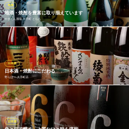
ご提供。340年以上続く寺田本家さんで醸された、生酛造りをご堪
地酒
能あれ。
地酒・焼酎を豊富に取り揃えています
やきとん酒場 大手町 とら八
活菜厨房【和食】 然 大手町店
厳選素材の活菜厨房
九州出身の店長が、各地から希少な地酒や焼酎を仕入れてご用意
地下鉄丸ノ内線大手町駅C2b出口 徒歩1分
東京都千代田区大手町1-3-2 大手町カンファレンスセンターB1(経団連会館)
しています。仕入れ状況によって銘柄が変わりますので、ぜひス
タッフにお声がけください！
やきとん酒場 大手町 とら八
日本酒
やきとん 焼き鳥
日本酒・焼酎にこだわる
ＪＲ東京駅 徒歩3分
野らぼー 大手町店
東京都千代田区大手町2-5-9
全国の『地酒』をはじめ、料理に良く合うお酒を取り揃え！香川
のお酒「金陵」穏やかな香り、さぬきの酒米オオセトの旨味を引
き出した飲むほどに瀬戸内を感じるお酒。どんな料理とも相性が
良く、料理の旨さを引き出します。焼酎は下町のナポレオン「い
いちこ」、鹿児島の「鬼火」等多数用意!!
日本酒
※こちらは夜のみのこだわりです。