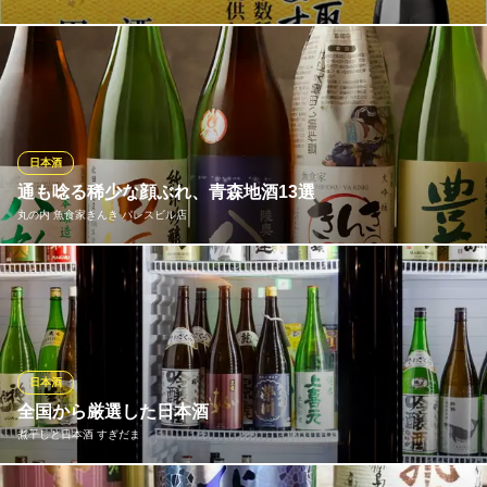
店主厳選の全国各地の地酒が十数種類ご用意しております。ライ
ンナップのご紹介「菊正宗」「田酒」「而今」「八海山」「浦
霞」「澤乃井」「一ノ蔵」「紀土」「作」「獺祭」「酔鯨」など
など一部ラインナップを記載しましたがこちらに記載以外にもご
用意ございます。記載していても仕入れ状況などでない場合がご
日本酒
ざいます。
通も唸る稀少な顔ぶれ、青森地酒13選
丸の内 魚食家きんき パレスビル店
庄屋 大手町ビル店
大手町駅直結 居酒屋
郷土の味には、郷土の酒。青森の食を存分に堪能していただきた
地下鉄半蔵門線大手町駅 徒歩1分
東京都千代田区大手町1-6-1 大手町ビルB2
いと思い、日本酒も郷土の銘柄を中心に揃えました。田酒、豊
盃、八仙をはじめ、蔵元より取り寄せた稀少な銘柄も常備。また
季節限定酒も随時入荷しており、こちらを目当てにいらっしゃる
お客様もしばしば。旬の魚介と合わせて、四季折々の美酒をご堪
日本酒
能ください。
全国から厳選した日本酒
煮干しと日本酒 すぎだま
丸の内 魚食家きんき パレスビル店
青森直送の魚と郷土料理