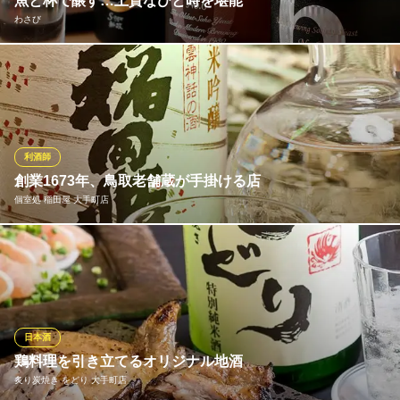
魚と杯で醸す…上質なひと時を堪能
わさび
野らぼー 大手町店
自慢の本格讃岐うどん
薫・爽・醇の3種味覚チャートで構成する日本酒メニュー。中でも
地下鉄大手町駅 徒歩1分
東京都千代田区大手町1-6-1 大手町ビルB2
新政No.6は、旨みとキレのRタイプ、含んだ瞬間のふくよかさが
秀逸なSタイプ、清楚で強い味わいのXタイプが好評。890円～
（税抜）で注文可能な刺身単品と合わせ、じっくりと魚と杯のペ
アリングを楽しむも一興。全3タイプの飲み比べセットも！
利酒師
創業1673年、鳥取老舗蔵が手掛ける店
わさび
個室処 稲田屋 大手町店
老舗鮮魚問屋の海鮮酒場
地下鉄丸ノ内線大手町駅 徒歩1分
東京都千代田区大手町1-6-1 大手町ビルB2
酒蔵研修をした利酒師&料理人がいる珍しい居酒屋です！ お酒と
料理の組み合わせ、飲む順番他ご提案させていただきます。生原
酒や、市場に出回らない限定酒などもご用意しております。 また
創業350年を目前にした蔵元の銘酒は、それぞれ歴史を感じさせる
ストーリーもございます。銘酒の数々、ぜひお楽しみください！
日本酒
鶏料理を引き立てるオリジナル地酒
個室処 稲田屋 大手町店
炙り炭焼き をどり 大手町店
鳥取県の老舗酒蔵直営店