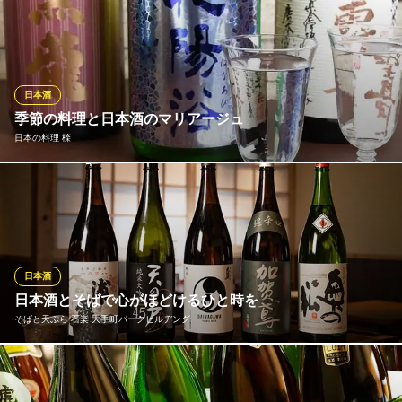
煮干しの豊かな風味や鮨の繊細な味わいに寄り添う銘酒を、全国
都営三田線大手町駅C13b出口 徒歩1分
東京都千代田区丸の内1-1-1 パレスビルB1
各地の蔵元から厳選。 季節ごとの「ひやおろし」や「しぼりた
て」など、その時々で最高の状態の日本酒を取り揃えておりま
す。お好みの料理に合わせた最適なペアリングのご提案も承りま
す。極上の酒と肴が織りなす、至福のマリアージュをお楽しみく
日本酒
ださい。
季節の料理と日本酒のマリアージュ
日本の料理 檪
煮干しと日本酒 すぎだま
旨味濃厚な煮干し蕎麦
こだわりの日本酒を各種取り揃えました。『新政NO6』『黒龍』
地下鉄東西線大手町駅 徒歩1分
東京都千代田区大手町2-6-4 TOKYO TORCH 常盤橋タワーB1
『冩楽』『作』『村祐』など10種類以上の全国各地の日本酒を飲
みきりサイズの四合瓶で。記念日やお祝い事のおめでたい席など
に、日本酒で乾杯してみてはいかがでしょうか。また、今話題の
国産ウイスキーも種類豊富に取り揃えております。
日本酒
日本酒とそばで心がほどけるひと時を
日本の料理 檪
そばと天ぷら 石楽 大手町パークビルヂング
大手町の個室空間で会食
地下鉄大手町駅C-8・11・12出口 徒歩1分
東京都千代田区大手町1-5-1 大手町ファーストスクエアビルB1
そばやそば前に合う全国各地のお酒をご用意しております。そば
そのものの香りを楽しみたいときはすっきりと辛口の日本酒を。