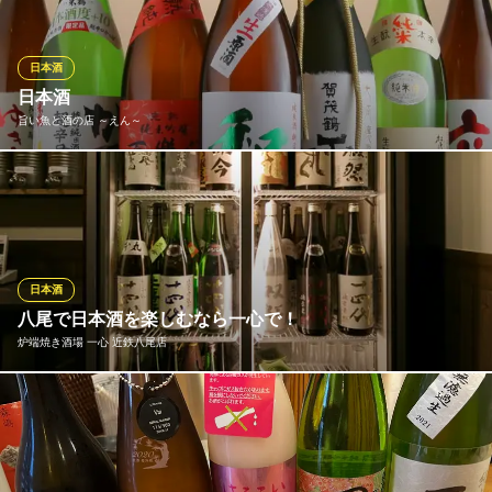
ます！！ご注文いただいた料理に合ったお酒をセレクトすること
は勿論の事、日本酒が苦手な方でも飲みやすいものから、クセの
強いものまで幅広く取り扱っております。
日本酒
日本酒
海鮮酒菜 げんげ 近鉄八尾本店
旨い魚と酒の店 ～えん～
海鮮居酒屋
近鉄大阪線近鉄八尾駅 徒歩1分
大阪府八尾市東本町3-5-7 ダイヤビル3F
日本酒もその時に美味しいお酒を八尾や東大阪や兵庫県などにこ
だわりを持った大将が営んでいる酒屋さんまで足を運んで試飲し
て購入しています。
旨い魚と酒の店 ～えん～
日本酒
割烹居酒屋
八尾で日本酒を楽しむなら一心で！
近鉄大阪線近鉄八尾駅 徒歩1分
炉端焼き酒場 一心 近鉄八尾店
大阪府八尾市光町2-180
当店の商品のこだわりは何と言っても日本酒。 純米・吟醸・純米
吟醸と、幅広い銘柄を全国津々浦々から集めました。 有名銘柄だ
けを集めるのではなく、種類だけを集めるのではなく、店主が本
当に美味いと思った日本酒だけを取り揃えました。