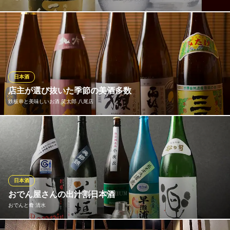
美味しいお寿司には極上のお酒が欠かせません。当店では、お寿
司やお造りの味わいを最大限に引き立てるために造られた大起水
産オリジナルの美酒「天下の台所」をご用意しております。純米
吟醸、特別純米酒、特別本醸造と、お好みに合わせて選べるこだ
わりの一杯が、上質なお食事の時間をさらに華やかに彩ります。
日本酒
店主が選び抜いた季節の美酒多数
大起水産回転寿司 八尾店
鉄板串と美味しいお酒 笑太郎 八尾店
回転寿司
近鉄大阪線近鉄八尾駅 徒歩10分
大阪府八尾市荘内町1-1-44
日本酒好きの店主が、自身の眼と舌で選び抜いた旨い酒を豊富に
ご用意。獺祭、黒竜など全国各地の多彩な地酒を取り揃えており
ます。時期によって顔を変える、季節の美酒も豊富。冷・熱燗と
いった飲み方もご提案いたしますので、日本酒ビギナーの方にも
おすすめ。創作鉄板串をはじめとした逸品との相性も抜群です。
日本酒
おでん屋さんの出汁割日本酒
鉄板串と美味しいお酒 笑太郎 八尾店
おでんと肴 清水
創作鉄板串と厳選地酒
近鉄大阪線近鉄八尾駅 徒歩3分