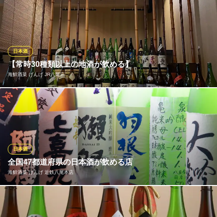
大阪府八尾市東本町3-9-36 板倉ビル1F
日本酒の出汁割はおでん専門店ならではの飲み方◎そのほか、す
っきり美味しいソーダ割などいろいろな割り方で日本酒をお楽し
みいただけます。にごり酒とチューハイを合わせたどぶチューな
どお酒が好きな方におすすめなお品もご用意しております！おい
しい肴と一緒にぜひ自分だけのお好みの飲み方を見つけてくださ
日本酒
い。
【常時30種類以上の地酒が飲める】
海鮮酒菜 げんげ JR八尾店
おでんと肴 清水
創作おでんと日本酒
利き酒師の資格を持つオーナー自ら厳選した、各地の銘酒を常時
近鉄大阪線近鉄八尾駅 徒歩2分
大阪府八尾市北本町1-1-11 パールマンション1F
３０種類以上ラインナップ。 季節限定酒や通常では入手困難な銘
柄も数多く取り揃えており、普段あまり日本酒に馴染みのない方
から、コアな日本酒ファンの方まで楽しんで頂ける幅広い内容。
何度通っても飽きないように定期的に種類も変更しています。
日本酒
全国47都道府県の日本酒が飲める店
海鮮酒菜 げんげ JR八尾店
海鮮酒菜 げんげ 近鉄八尾本店
海鮮居酒屋
ＪＲ大和路線八尾駅 徒歩1分
大阪府八尾市安中町3-7-5
利酒師の資格を持つオーナー自らが厳選した北海道～沖縄まで約6
0種類の日本酒を常時ご用意し、こだわりを持ってご提供しており