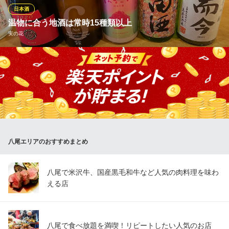
日本酒
炉端焼き酒場 一心 近鉄八尾店
温物に合う地酒は常時15種類以上
個室×海鮮炉端×日本酒
実の花
近鉄大阪線近鉄八尾駅 徒歩1分
大阪府八尾市光町2-180-1
実は姉妹のうち、妹は大の日本酒好き。全国から厳選した日本酒
を常時15種類以上取り揃えています。市外からの日本酒好きも通
うお店ではありますが、初心者の方も気兼ねなくどうぞ。迷われ
たらお料理に合うオススメの一杯をご提案。和食と日本酒のマリ
アージュを！
※こちらは夜のみのこだわりです。
八尾エリアのおすすめまとめ
実の花
おでんと季節料理
ＪＲ大和路線八尾駅 徒歩3分
八尾で米沢牛、国産黒毛和牛など人気の肉料理を味わ
大阪府八尾市安中町3-5-10
える店
八尾で食べ放題を満喫！リピートしたい人気のお店