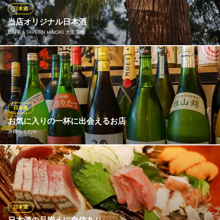
♪！
日本酒
当店オリジナル日本酒
釣宿 酒場 マヅメ 京橋店
CAFE＆TAVERN HINOKI 大阪京橋
京橋海鮮居酒屋日本酒
ＪＲ京橋駅 徒歩5分
大阪府大阪市中央区城見2-1-61 ツイン21MIDタワー3F
京都にあるMy Sake World様のもとで，HINOKIオリジナルの日本
酒を作りました。 現在は試作段階となりますが、店舗にてお飲み
頂けます。
※こちらは夜のみのこだわりです。
日本酒
CAFE＆TAVERN HINOKI 大阪京橋
お気に入りの一杯に出会えるお店
居酒屋
京橋らくだや
ＪＲ京橋駅 徒歩3分
大阪府大阪市都島区片町2-7-25 アンシャンテ2F
全国の酒蔵からとっておきの希少銘柄を厳選！定番から季節の日
本酒まで常時豊富に取り揃えています。注目は、お財布を気にせ
ず心ゆくまで飲み比べができる「日本酒飲み放題」。まさに日本
酒好きの夢が叶う至福の時間です。日本酒の奥深い魅力を、存分
にご堪能ください。
日本酒