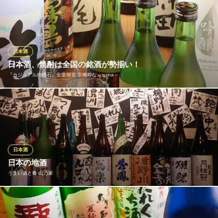
美味しいお寿司には極上のお酒が欠かせません。当店では、お寿
ＪＲ京橋駅 徒歩5分
大阪府大阪市都島区東野田町4-5-44
司やお造りの味わいを最大限に引き立てるために造られた大起水
産オリジナルの美酒「天下の台所」をご用意しております。純米
吟醸、特別純米酒、特別本醸造と、お好みに合わせて選べるこだ
わりの一杯が、上質なお食事の時間をさらに華やかに彩ります。
日本酒
日本酒、焼酎は全国の銘酒が勢揃い！
大起水産回転寿司 京橋店
『カジュアル肉懐石』全室個室 京橋粋な～suina～
お刺身居酒屋
ＪＲ京橋駅 徒歩1分
大阪府大阪市都島区東野田町3-5-22
ほのかに香る繊細な吟醸香りと滑らかな口当たりから上品な旨み
が広がる八海山吟醸や、すっきりとした辛口がたまらない久保田
千寿など、黒毛和牛との相性が抜群の日本酒を多数取り揃えてお
ります。その他、一粒の麦などの焼酎やワインなども充実してお
ります。ぜひ、自慢の料理とともにご賞味ください！
日本酒
日本の地酒
『カジュアル肉懐石』全室個室 京橋粋な～suina～
うまい酒と肴 山乃家
リーズナブルな和牛懐石
京阪本線京橋駅片町口 徒歩1分
大阪府大阪市都島区東野田町2-2-3 湯浅ビル3F
和の食材に旬があるように日本酒にも旬があります。 季節限定酒
や燗にするとよりいっそう美味しいお酒など店主厳選の全国の地