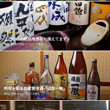
地酒と旬鮮の居酒屋
リニューアルした萬てんは、もともと10種類だった日本酒が30種
ＪＲ京橋駅 徒歩2分
大阪府大阪市都島区東野田町2-2-16 ビラ六曜舎1F
類以上に大幅増！「魚に合う日本酒」という観点から厳選し、そ
の都度おすすめのお酒も入荷します。全国各地から仕入れた鮮魚
と選び抜かれた日本酒は相性抜群！日本酒好きの方はもちろん、
魚好きの方にも楽しんでいただけること間違いなしです。
日本酒
こだわりの絶品地酒取り揃えてます！
しあわせ料理 萬てん
地鶏料理 炭火焼鳥 とりだん 京橋店
新鮮魚介と全国の日本酒
地下鉄長堀鶴見緑地線京橋駅 徒歩2分
大阪府大阪市都島区東野田町4-7-26 和光京橋ビル1F
日本酒は「生きもの」といわれています。温度管理は言うまでも
なく、栓を抜いて空気に触れてからは、日々変化します。日本酒
は、日本酒好きのお店で味わって下さい！本格焼酎も充実の品揃
え。お客様のお好みの一杯を見つけて下さい。梅酒も、焼酎、日
本酒、ワイン、リキュール等で仕込んだ物など数多くご用意して
日本酒
います
料理を彩る自家製清酒『頑固一徹』
※こちらは夜のみのこだわりです。
寿司・和食 がんこ コムズ京橋店
地鶏料理 炭火焼鳥 とりだん 京橋店
がんこの料理に最も合う酒を追求し、辿り着いたのが自家製清酒
京橋・本格炭火焼鳥店