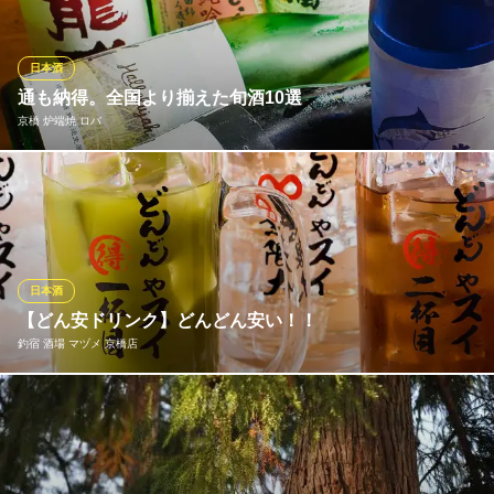
酒を２０種類以上ご用意致しております。 味の好みや料理との相
性などお気軽にスタッフにお声をおかけください。
日本酒
うまい酒と肴 山乃家
通も納得。全国より揃えた旬酒10選
カツオわら焼きと日本酒
京橋 炉端焼 ロバ
ＪＲ京橋駅 徒歩5分
大阪府大阪市都島区都島南通り2-5-15
炉端焼の味わいを深めてくれる日本酒。当店では常時取扱のレギ
ュラーメニューに加えて、季節限定酒10酒も取り揃えておりま
す！とある日は奈良の「春鹿」など近畿地方の人気銘酒をはじ
め、新潟の「鶴齢」や秋田の「出羽鶴」など全国各地より有名地
酒を厳選しました。どれにしようか迷った時は「3種飲み比べ」で
日本酒
お試しを♪
【どん安ドリンク】どんどん安い！！
釣宿 酒場 マヅメ 京橋店
京橋 炉端焼 ロバ
旬鮮魚を楽しむ炉端バル
1杯目通常価格！2杯目319円！3杯目以降209円！∞！！『ジムビ
ＪＲ京橋駅 徒歩1分
大阪府大阪市都島区東野田町3-5-10
ームハイボール』、『酒場のレモンサワー』、『ウーロンハイ』
が対象！ 飲めば飲むほどに安くなるなんて・・・呑兵衛に優しす
ぎ・・！！ 限界突破するまでじゃんじゃんお替りくださいませ♪