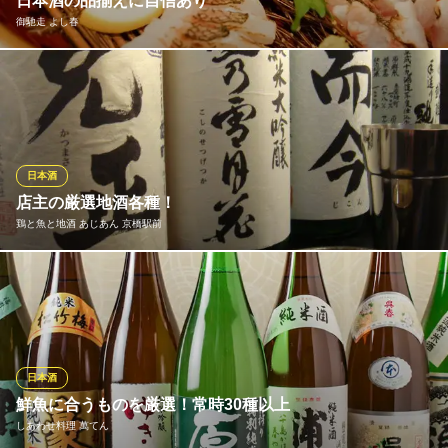
日本酒の品揃えに自信あり
京橋らくだや
御馳走 よし春
本場仕込みの串カツ酒場
ＪＲ京橋駅 徒歩2分
大阪府大阪市都島区片町2-6-9 京橋シティハイツ1F
お料理と相性の良い日本酒を豊富にご用意しております。海鮮料
理とのマリアージュをお楽しみください。滅多に出回らないレア
物もご提供しておりますので、お越しの際はぜひ、お試しくださ
い。
日本酒
御馳走 よし春
店主の厳選地酒各種！
旬の食材を楽しむ居酒屋
鶏と魚と地酒 あじあん 京橋駅前
大阪メトロ長堀鶴見緑地線京橋駅 徒歩4分
大阪府大阪市都島区東野田町4-5-44
和食にとっての一番相性の良い飲み物が日本酒です。その中でも
厳選して１５種類ほどご用意しています。定番のお酒もあります
が、季節によって銘柄が変わるので、飲んだことがない、知らな
かった、こんなのもあるの？などバリエーション豊かなラインナ
ップです。
日本酒
※こちらは夜のみのこだわりです。
鮮魚に合うものを厳選！常時30種以上
しあわせ料理 萬てん
鶏と魚と地酒 あじあん 京橋駅前