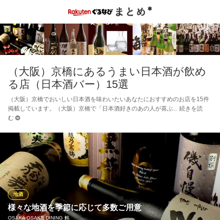
（大阪）京橋にあるうまい日本酒が飲め
る店（日本酒バー）15選
（大阪）京橋でおいしい日本酒を味わいたいあなたにおすすめのお店を15件
掲載しています。（大阪）京橋で「日本酒好きのあの人が喜ぶ
続きを読
む
地酒
様々な地酒を季節に応じて多数ご用意
OSAKA OSAKE DINING 鶫