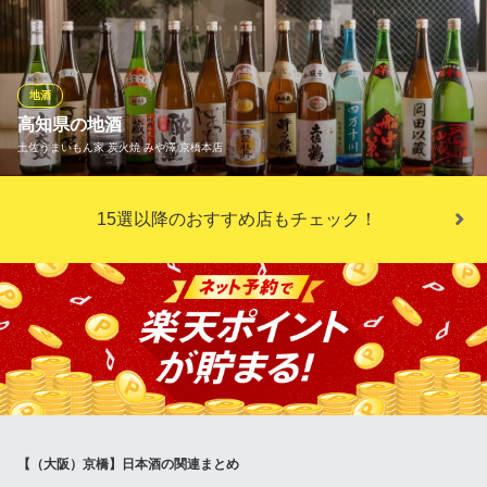
「頑固一徹」です。芳醇な香り、すっきりとした飲み口、奥深い
ＪＲ京橋駅 徒歩3分
大阪府大阪市都島区東野田町4-9-18
旨味。料理を引き立てる一杯を、職人技が光る逸品とともに。洗
練された和の空間で、至福のひとときをお楽しみください。
地酒
寿司・和食 がんこ コムズ京橋店
高知県の地酒
寿司 和食 居酒屋
土佐うまいもん家 炭火焼 みや澤 京橋本店
大阪メトロ長堀鶴見緑地線京橋駅 徒歩1分
大阪府大阪市都島区東野田町2-6-1 コムズガーデンB1
高知県の地酒を豊富に取り揃えております。ぜひいろいろお試し
15選以降のおすすめ店もチェック！
いただき、お気に入りの一杯を見つけてください。日本酒はもち
ろん、焼酎や土佐果実酒などもございます。お料理の美味しさを
引き立てるお酒を片手に、土佐料理を思う存分お楽しみくださ
い！
土佐うまいもん家 炭火焼 みや澤 京橋本店
こだわり土佐料理の店
京阪本線京橋駅 徒歩2分
大阪府大阪市都島区片町2-5-4 千寿プラザ1 3F
【（大阪）京橋】日本酒の関連まとめ