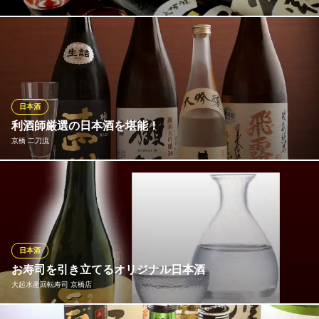
鶇の料理に合う日本酒、お客様に合った日本酒をご提案させて頂
きます！お気軽にご相談下さい！！ プレミア日本酒もございます
☆『十四代』『而今』『飛露喜』などなど
OSAKA OSAKE DINING 鶫
日本酒
朝引き鶏×たこ焼き
利酒師厳選の日本酒を堪能！
ＪＲ京橋駅 徒歩3分
京橋 二刀流
大阪府大阪市都島区東野田町2-2-20 永井ビル2F
四季折々の創作料理と合わせて、利酒師厳選の日本酒はいかがで
すか？当店のオーナーは、出来上がりの時期に現地へ赴くほどの
日本酒好き。常備しているだけでも「新政」や「醸し人九平次」
「黒龍」など、人気銘柄が20種類以上揃います。このほか「十四
代」などのプレミア酒や季節限定酒も、都度酒蔵から直接買い付
日本酒
け！
お寿司を引き立てるオリジナル日本酒
大起水産回転寿司 京橋店
京橋 二刀流
個室・創作料理