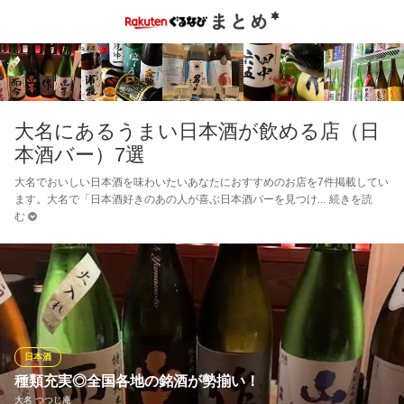
大名にあるうまい日本酒が飲める店（日
本酒バー）7選
大名でおいしい日本酒を味わいたいあなたにおすすめのお店を7件掲載してい
ます。大名で「日本酒好きのあの人が喜ぶ日本酒バーを見つけ
続きを読
む
日本酒
種類充実◎全国各地の銘酒が勢揃い！
大名 つつじ庵