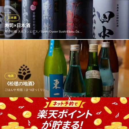
酒『繁桝』や『寒北斗』もご用意。日本酒は1杯385円(税込)～
と、リーズナブルにお楽しみいただけますので、飲み比べはもち
ろん、お一人様でゆったり飲むのもおすすめです。
日本酒
寿司×日本酒
食堂エスニコ（ethnico）
寿司 牡蠣 大名スシエビス／Sushi Oyster Sushi‐Ebisu Da…
鮮魚のエスニック酒場
西鉄天神大牟田線西鉄福岡（天神）駅 徒歩5分
福岡県福岡市中央区大名2-1-50 2F
当店の自慢の寿司と相性抜群の日本酒を全国各地から厳選して取
り揃えております。毎日ご来店いただいても飽きないよう『今宵
の日本酒』もご用意しております。お気軽にスタッフまでお問い
合わせください。
地酒
寿司 牡蠣 大名スシエビス／Sushi Oyster Sushi‐Ebisu Dai
《松毬の地酒》
myo
ごはんや 松毬（まつぼっくり）
大名の本格江戸前寿司
地下鉄空港線（1号線）赤坂駅 徒歩4分
福岡県福岡市中央区大名1-9-1 1F
福岡の銘酒はもちろん、九州の地酒・全国各地の地酒・限定酒を
ご用意しております。 また、焼酎や果実酒も豊富にご用意ござい
ますのでお食事に合わせてお楽しみ下さい。