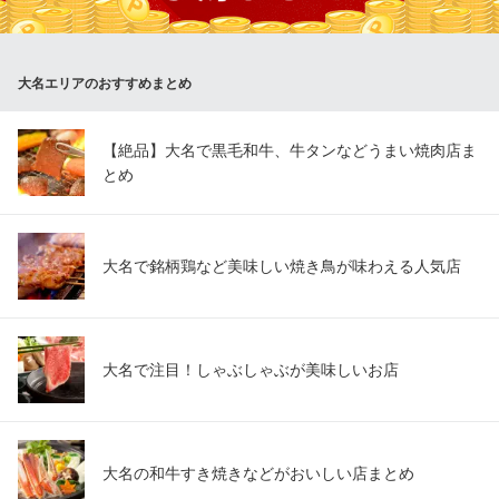
ごはんや 松毬（まつぼっくり）
九州産素材の和食とお酒
地下鉄空港線（1号線）赤坂駅 徒歩7分
大名エリアのおすすめまとめ
福岡県福岡市中央区大名1-4-29 GW-BLD1F
【絶品】大名で黒毛和牛、牛タンなどうまい焼肉店ま
とめ
大名で銘柄鶏など美味しい焼き鳥が味わえる人気店
大名で注目！しゃぶしゃぶが美味しいお店
大名の和牛すき焼きなどがおいしい店まとめ