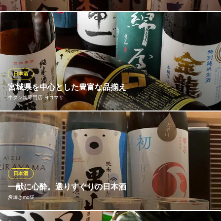
つつじ庵は料理だけでなく日本酒や焼酎に力を入れ、全国各地の
銘酒を厳選して仕入れています。山口の獺祭、福岡の田中六五な
ど人気の銘酒が揃いぶみ！日本酒好きの方はぜひ飲み比べもお楽
しみください。手軽に楽しめるグラスでの提供もしているので、
気軽なちょい飲みにもぜひ。※冬場の時期は生酒になります。
日本酒
宮城県を中心とした豊富な品揃え
大名 つつじ庵
牛タン焼専門店 ヨコマサ
大名の個室居酒屋
市営地下鉄赤坂駅 徒歩3分
福岡県福岡市中央区大名2-9-2 福岡共栄火災ビル1F・B1
日本酒も宮城県産をメインに取り揃え。“手づくりの仕込みによる
高品質の酒造り”を掲げ伝統的な地酒を醸造している「一ノ蔵」
と、宮城県塩竈市に蔵を構え"品格のある酒"を目指す老舗『佐浦酒
造』の「浦霞」は常備しております。杜氏や蔵人達に丁寧に育て
られた日本酒は当店の料理との相性も抜群です。
日本酒
一献に心酔。選りすぐりの日本酒
牛タン焼専門店 ヨコマサ
炭焼きmo暖
仙台名物牛タンを大名で
地下鉄空港線（1号線）赤坂駅 徒歩5分