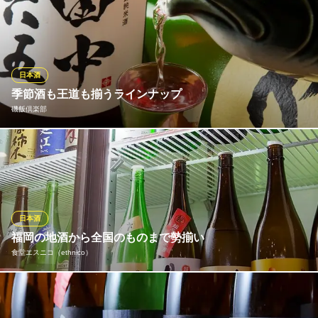
福岡県福岡市中央区大名1-8-33 大名エイトビル2F
厳選した3つの異なる個性を少しずつお楽しみいただける「日本酒
3種飲み比べセット」がおすすめです。飲み進めるうちに、きっと
あなたの心に響く「運命の一杯」が見つかるはず！また、春夏秋
冬、日本の四季の移ろいに合わせて、その季節にしか出会えない
「季節の日本酒」もご用意しております。一期一会の出会いをぜ
日本酒
ひ。
季節酒も王道も揃うラインナップ
磯飯倶楽部
炭焼きmo暖
炭火焼き×日本酒
釣り魚のメニューの味わいを引き立てるような日本酒は常時10種
地下鉄空港線（1号線）赤坂駅 徒歩3分
福岡県福岡市中央区大名2-10-20
類以上を取り揃え。「東一」や「田中六五」といった王道のもの
はもちろん夏酒やひやおろし、熱燗に合うお酒など各地の美酒を
ご用意しております。＋15度の辛口から－20度の甘口まで美味し
いものは積極仕入れ。お魚料理とのマリアージュをお楽しみくだ
日本酒
さい。
福岡の地酒から全国のものまで勢揃い
食堂エスニコ（ethnico）
磯飯倶楽部
釣魚と九州の旨いもん
日本酒は魚メニューに合うものを中心に約40種類を取り揃え。福
地下鉄空港線（1号線）赤坂駅 徒歩5分
福岡県福岡市中央区大名1-3-33 1F
岡の地酒から地方のお酒まで扱っております。福岡でも人気の地