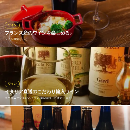
フランスワインは、他では飲むことのできない、独立生産者見本
市で選び抜いたワインが並びます。ワインの種類は日により異な
りますので、気になる方はぜひ一度お問い合わせ下さい。
ワイン
ビストロ グルマン
フランス産のワインを楽しめる♪
渋谷 ビストロ ワイン
ワイン食堂がっと
ＪＲ渋谷駅西口 徒歩3分
東京都渋谷区宇田川町16-14 パティオビル2F
南フランス出身のパルノ・ルカ氏がワイナリーより直接買い付け
たフランス産ワインを中心に、良質な銘柄を30種以上取り揃えて
おります。ボトル2,800円〜、グラス500円〜とリーズナブルに提
供しておりますので、色々な味を飲み比べてお気に入りの一杯を
探すのもオススメです♪
ワイン
イタリア直送のこだわり輸入ワイン
ワイン食堂がっと
オーガニック＆レストラン BiOcafe（ビオカフェ）
ワインとフランス料理
京王井の頭線神泉駅 徒歩1分
東京都渋谷区円山町17-2
無農薬・有機栽培で育てられた自然な葡萄のみを使用して造られ
たイタリア直送の有機ワイン！無農薬野菜をたっぷり使ったこだ
わりの料理と合わせて、厳選された有機ワインで美味しく、美し