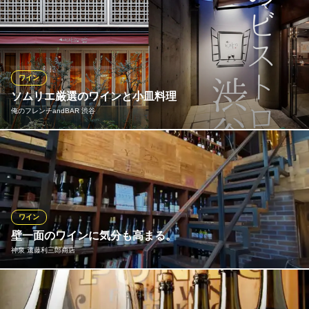
種類豊富な厳選ワインを多数ご用意。品質と多様性を兼ね備えた
ＪＲ恵比寿駅西口 徒歩8分
東京都渋谷区東2-14-13 leaf east1F
世界各国のワインです。その日のおすすめや料理とのペアリング
に迷った際には、お気軽にご相談ください。特別な日の華やかな
食事から、くつろぎのひとときまで…あなたにぴったりのワイン
を。その他にもカクテルなどもご用意しております。
ワイン
ソムリエ厳選のワインと小皿料理
The Attachment 渋谷店
俺のフレンチandBAR 渋谷
五感で楽しむイタリアン
ＪＲ渋谷駅 徒歩4分
東京都渋谷区渋谷3-27-11 6F
ワインラヴァーズに嬉しい！自然派から個性豊かなワインまで幅
広く取り揃えました♪様々なシーンに対応しております！ ご友人
とのお食事はもちろんの、一人でふらっと楽しめるスタンディン
グのバーカウンターもございます！
ワイン
俺のフレンチandBAR 渋谷
壁一面のワインに気分も高まる。
ビストロ
神泉 遠藤利三郎商店
ＪＲ渋谷駅 徒歩2分
東京都渋谷区道玄坂1-5-2 渋谷SEDE B1
当店に足を踏み入れ、まず驚くのはワインの数。天井まで壁一面
の棚に用意されるワインは圧巻。見るだけで「どんなワインが飲