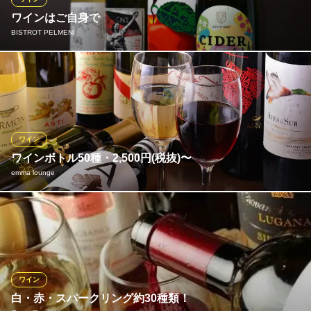
イタリア料理
ワインはご自身で
地下鉄千代田線代々木公園駅2番出口 徒歩8分
BISTROT PELMENI
東京都渋谷区神山町7-12 太田ビル1F
当店には、ワインリストはございません。お客様自身でワインセ
ラーからお選びいただけます。 ナチュラルワインを中心に種類豊
富にご用意しておりますので、お好みのワインを見つけるのも一
つの楽しみに♪
ワイン
BISTROT PELMENI
ワインボトル50種・2,500円(税抜)〜
ロシア風餃子が楽しめる
emma lounge
京王井の頭線神泉駅 徒歩4分
東京都渋谷区円山町10-14
ワインは「自分たちが飲んでいいと思うものしか置いていませ
ん」と、セレクトには自信あり。料理に合うのはもちろんのこ
と、「キャラの立ったもの」「わかりやすくおいしいもの」な
ど、“純粋に楽しいワイン”をテーマに選んでいます。
ワイン
emma lounge
白・赤・スパークリング約30種類！
渋谷イタリアンカフェ