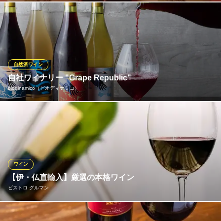
酒屋さんでは手に入らないイタリア独特の地ブドウワインが多種
類。フルボトルや日替わりでフルボトルからグラスでご用意して
おりますので一人でふらりといらしてもおいしいワインが召し上
がれます。普通オープンしないような高価なワインもグラスでも
召し上がれますのでワイン通にはこの上も無い幸せなひと時を過
自然派ワイン
ごせます。
自社ワイナリー "Grape Republic"
biodinamico（ビオディナミコ）
Bistrot La Cucina
老舗イタリアンで記念日
山形県南陽市にて醸造を行う自社ワイナリー、「グレープリパブ
地下鉄半蔵門線渋谷駅 徒歩4分
東京都渋谷区宇田川町32-6 B1
リック」のワインの販売、ボトル提供、系列のレストランでしか
飲めない限定キュヴェをグラスでお楽しみいただけます
biodinamico（ビオディナミコ）
ワイン
渋谷駅×イタリアン
【伊・仏直輸入】厳選の本格ワイン
東急田園都市線渋谷駅 徒歩7分
ビストロ グルマン
東京都渋谷区神南1-19-14 クリスタルポイントビル3F
当店では海外から直接厳選したワインを輸入しております。特に