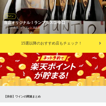
めるのか」とワクワクさせてくれます。世界各地の銘醸地から厳
選したワインを、常時500種類ご用意。気軽にお楽しみ頂けるよ
う、グラスワインは白・赤・ロゼ合わせて14種類ご準備しており
ワイン
ます。
当店オリジナル！ランブルスコ 辛口
ワインの酒場。ディプント 渋谷店
神泉 遠藤利三郎商店
神泉 ビストロ
イタリア・エミリア・ロマーニャ地方の弱発泡性赤ワイン。低ア
京王井の頭線神泉駅 徒歩4分
15選以降のおすすめ店もチェック！
東京都渋谷区神泉町11-9 ワインアパートメント1F
ルコールで優しい口当たりが特徴。同じ出身地の生ハムと一緒に
頂くのがイタリア人の粋なスタイル。ランブルスコは甘口、辛口
とご用意しております。辛口はディプントオリジナル！フレッシ
ュなブドウの甘さとライトな味わいがどんなお料理にもよく合い
ます♪
ワインの酒場。ディプント 渋谷店
ワインの酒場
ＪＲ渋谷駅 徒歩1分
東京都渋谷区道玄坂1-6-9 ILA道玄坂ビル2・3F
【渋谷】ワインの関連まとめ