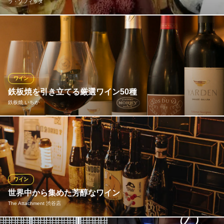
ラ・ソフィッタ
ＪＲ渋谷駅 徒歩5分
東京都渋谷区道玄坂1-14-9 ソシアルビル2F
当店では、イタリア直輸入のワインを白、赤、スパークリングと
種類も豊富にご用意しております♪甘口から辛口まで豊富な種類を
取り揃え、当店でお楽しみ頂ける厳選ワインにぴったりの石窯ピ
ッツァからパスタ、チーズ、生ハムなどもございますので、是非
ご一緒にご賞味下さい！
ワイン
鉄板焼を引き立てる厳選ワイン50種
ラ・ソフィッタ
鉄板焼 いちか
渋谷 ビストロ バル
ＪＲ渋谷駅 徒歩5分
東京都渋谷区宇田川町16-12
鉄板焼に合わせてセレクトしたワインはヨーロッパ産を中心に約5
0種。濃厚な旨みの和牛や繊細な味わいの魚介など、様々な素材の
鉄板焼を引き立てる多彩なラインナップです。ディナーを華やか
に演出するシャンパーニュ、高級海鮮に合わせたいシャブリな
ど、特別な夜を彩るのにふさわしい銘醸ワインを多数取り揃えて
ワイン
います。
世界中から集めた芳醇なワイン
The Attachment 渋谷店
鉄板焼 いちか
恵比寿 鉄板焼