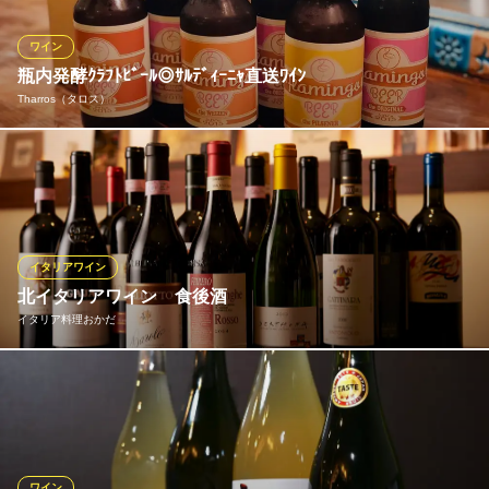
く楽しめちゃう♪普段はワインをあまり飲まないお客様もお気軽に
スタッフまでお声がけ下さい。
ワイン
瓶内発酵ｸﾗﾌﾄﾋﾞｰﾙ◎ｻﾙﾃﾞｨｰﾆｬ直送ﾜｲﾝ
オーガニック＆レストラン BiOcafe（ビオカフェ）
Tharros（タロス）
食べて綺麗になるカフェ
ＪＲ渋谷駅ハチ公口 徒歩4分
東京都渋谷区宇田川町16-14 パティオI 1F
ワインと同じように瓶内で発酵させたクラフトビール。サルディ
ーニャ直送ワインもどうぞ◎赤・白ワインはサルディーニャ島の
ワイナリーと直接取引して独自に仕入れたものをご提供。日本で
はなかなか飲むことのできない贅沢な一杯をお楽しみください。
グラスワインも季節に合わせて約1カ月ほどで入れ替えておりま
イタリアワイン
す。
北イタリアワイン 食後酒
イタリア料理おかだ
Tharros（タロス）
イタリア料理とワイン
ワインは北イタリア産中心 Barolo、Barbaresco、Barbera、Dol
京王井の頭線渋谷駅 徒歩2分
東京都渋谷区道玄坂1-5-2 渋谷SEDEビル1F
cetto等選りすぐりの土着ワインをご用意してます。グラッパ等食
後酒もいろいろご用意してます。
イタリア料理おかだ
ワイン