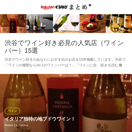
渋谷でワイン好き必見の人気店（ワイン
バー）15選
渋谷でワイン好きのあなたにおすすめのお店を15件掲載しています。渋谷で
「ワインの種類ならno.1のワインバーは？」「ワインに合
続きを読む
ワイン
イタリア独特の地ブドウワイン！
Bistrot La Cucina