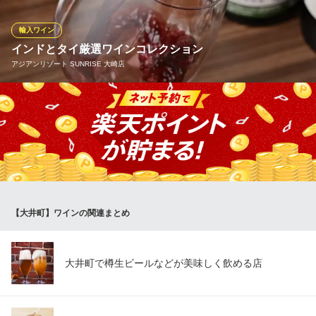
種類、スパークリングは2種類常備しております。お客様のお好み
に合わせて、スタッフがオススメのワインをご用意します。
輸入ワイン
インドとタイ厳選ワインコレクション
大井町≪銭場精肉店≫溶岩焼肉
アジアンリゾート SUNRISE 大崎店
和牛の溶岩プレート焼肉
ＪＲ京浜東北線大井町駅 徒歩3分
東京都品川区東大井5-14-19 ISOLA大井町2F
インドやタイの料理にぴったり合う現地ワインを豊富に取り揃え
ています。スパイシーなカレーや香り豊かなハーブ料理と合わせ
れば、ワインの新しい魅力を発見できます。フルーティーで飲み
やすいタイプから、芳醇で深みのある味わいまで幅広くラインア
ップ。料理とワインの組み合わせは大人のディナータイムにも最
適です。
【大井町】ワインの関連まとめ
アジアンリゾート SUNRISE 大崎店
アジアン居酒屋
ＪＲ大崎駅 徒歩8分
東京都品川区西品川1-1-1 住友不動産大崎ガーデンタワー1F
大井町で樽生ビールなどが美味しく飲める店