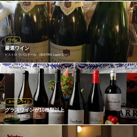
イタリアの奇跡と賞されシャンパーニュと並ぶ上質なスパークリ
ングワイン、フランチャコルタ。「人生の喜びに満ちている」と
表現される明るい果実味に富んだ味わいは、世界のセレブリティ
を虜にしています。 写真：アンティカ・フラッタ フランチャコ
ルタ ブリュット（ロンバルディア） 品種：Chardonnay ( シャル
ワイン
ドネ)
厳選ワイン
ビストロ ラパンドール （BISTRO Lapin D’or）
ラーモ
イタリアンレストラン
お料理に合わせたワインをご用意致しております。
ＪＲ京浜東北線大井町駅 徒歩2分
東京都品川区東大井5-5-11
ビストロ ラパンドール （BISTRO Lapin D’or）
フレンチビストロ
京急本線新馬場駅 徒歩4分
スペインワイン
東京都品川区南品川2-14-14
グラスワインが10種類以上
リザラン 大井町店
スペイン料理によく合うワインを50ml～の少量で10種類以上常時