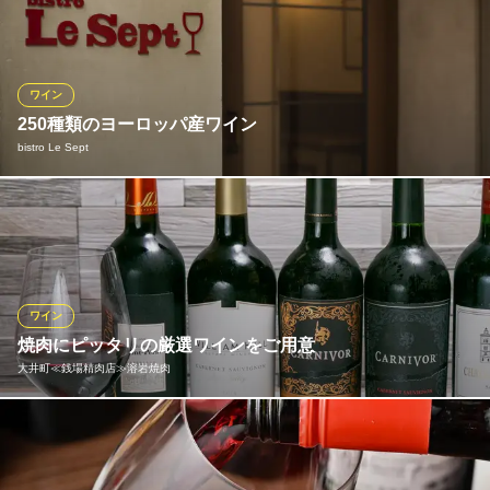
ご用意しております。 料理にワインを合わせてスペインの美食体
験をぜひお楽しみください。
リザラン 大井町店
ワイン
スペインバル
250種類のヨーロッパ産ワイン
東急大井町線下神明駅 徒歩8分
bistro Le Sept
東京都品川区広町2-1-21 OIMACHI TRACKS 4F
ワインは全てヨーロッパ産。フランス産ワインを中心に豊富にご
用意いたしました。その数なんと250種類！ワイン好きにはたまら
ない品揃えとなっております。さらにグラスワインも充実◎1本空
いたら別の１本がグラスワインとして登場。ワイン選びに迷った
際は、ソムリエがアドバイスさせていただきます！
ワイン
焼肉にピッタリの厳選ワインをご用意
bistro Le Sept
大井町≪銭場精肉店≫溶岩焼肉
厳選ワインとフレンチ
京急本線新馬場駅 徒歩4分
東京都品川区南品川2-10-6 1F
焼肉に合うワインもこだわりをセレクト。肉料理と好相性な赤ワ
インはスペイン、フランス、アメリカ、チリなど、さまざまな産
地のものを19種類以上常備。辛口が料理を引き立てる白ワインは9