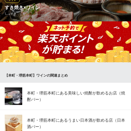
実乃里 de バル
すき焼き×ワイン
レストラン
しぶすき
大阪メトロ中央線堺筋本町駅 徒歩5分
大阪府大阪市中央区北久宝寺町2-6-7 大阪グランベルホテル
世界各国より厳選したワインを常時10種類以上ご用意しておりま
す。季節やその時期によって仕入れるボトルは変化するため、い
つご来店いただいても新たな味をお楽しみいただくことができま
す。すき焼きとワインの大人のマリアージュをカジュアルにご堪
能ください。なにを飲むか迷った際には、お気軽にお声掛けくだ
さい。
【本町・堺筋本町】ワインの関連まとめ
しぶすき
大人のすき焼き×ワイン
大阪メトロ四つ橋線本町駅 徒歩3分
本町・堺筋本町にある美味しい焼酎が飲めるお店（焼
大阪府大阪市西区靱本町1-17-18 靭かねよこビル3F
酎バー）
本町・堺筋本町にあるうまい日本酒が飲める店（日本
酒バー）