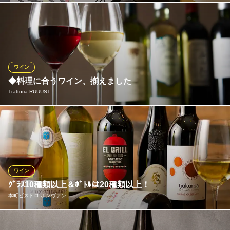
テーマは「飲み放題でも美味しいワイン！！」店主がこだわりを
もってオススメするワインは赤,白、スパークリングなど、なんと
10種も飲み放題！でもめちゃ旨♪ もちろん生ビールやカクテルな
どもOK♪ グラスで飲んでも１杯390円からとコスパ抜群です
よ！！
ワイン
◆料理に合うワイン、揃えました
貸切×チーズフォンデュ べるまじお
Trattoria RUUUST
わがまま宴会OKのバル
大阪メトロ堺筋線堺筋本町駅1番出口 徒歩2分
大阪府大阪市中央区本町1-2-1 B1
ゲストの方のお好みや、料理にピッタリの上質ワインを各銘柄取
り揃えました。日本人好みから、普段あまり味わうことのない新
しい発見が、なんてことも。各イタリアンの特性に合ったジャパ
ニーズワインをご用意いたしますので、お気軽にスタッフまでお
尋ねください。
ワイン
ｸﾞﾗｽ10種類以上＆ﾎﾞﾄﾙは20種類以上！
Trattoria RUUUST
本町ビストロ ボンヴァン
イタリアンレストラン
大阪メトロ四つ橋線本町駅 徒歩5分
大阪府大阪市西区靱本町1-7-7 ホテル・アンドルームス大阪本町1F
店名の「ボンヴァン」はフランス語で「美味しいワイン」という