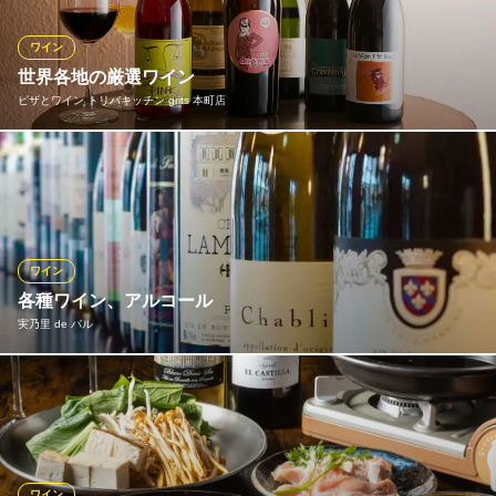
ぎます。お仕事が早く終わった日はワインでcheers！サク飲みに
もおすすめです♪
ワイン
世界各地の厳選ワイン
オマール海老＆ステーキ Ｔ’sダイニング
ピザとワイン トリバキッチン grits 本町店
ステーキとワイン
大阪メトロ御堂筋線本町駅4番・5番出口 徒歩1分
大阪府大阪市中央区本町4-1-13 御堂ビルB1
おひとり様も気軽に楽しめるカウンターが魅力。ソムリエ厳選の
ワインは日替わりで、お勧めワインを常時20～30種類ほどご用意
しています。その日の気分に合わせた、貴方にぴったりのワイン
をチョイス♪
※こちらは夜のみのこだわりです。
ワイン
各種ワイン、アルコール
ピザとワイン トリバキッチン grits 本町店
実乃里 de バル
お洒落イタリアンで宴会
大阪メトロ御堂筋線本町駅7番・9番出口 徒歩2分
大阪府大阪市中央区本町3-2-1
自社輸入のこだわりワインをお手軽な価格で♪ 赤ワイン、白ワイ
ン、スパークリングワインと種類も豊富で、 多様な産地のワイン
やブドウ品種にもこだわったワインを取り揃えております。
※こちらは昼のみのこだわりです。
ワイン