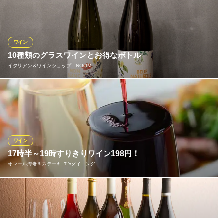
意味。その名の通り、ワイン通の方にも喜んでいただける美味し
い銘柄を種類豊富に取り揃えております。ボトルは2,000円台の手
頃なものから有名シャンパンまで幅広く。グラスは赤・白をそれ
ぞれ7種類と泡を3種類ご用意。1杯からお気軽にどうぞ！
ワイン
10種類のグラスワインとお得なボトル
本町ビストロ ボンヴァン
イタリアン＆ワインショップ NOOM
多彩なワインと小皿料理
大阪メトロ中央線本町駅 徒歩3分
大阪府大阪市中央区本町3-2-11 ホテルマイステイズ御堂筋本町1F
朝から10種類の豊富なグラスワインが600円～楽しめます。本町
ワインショップ併設なのでボトルもお得！特別ご奉仕ボトル2480
円、その他はショップ価格＋抜栓料￥1500です。ワインはソムリ
エに相談しながらお選びいただけます♪ テイクアウトをしてご自
宅でゆっくり味わうのも、公園で楽しむのも◎
ワイン
17時半～19時すりきりワイン198円！
イタリアン＆ワインショップ NOOM
オマール海老＆ステーキ Ｔ’sダイニング
朝から楽しむワインバル
大阪メトロ四つ橋線本町駅 徒歩3分
大阪府大阪市西区靱本町1-15-18
毎日17時半～19時限定の特別企画★ グラスなみなみに注ぐ「すり
きりワイン』が、予約無しでも、週末でも、何杯飲んでも1杯198
円！でご提供！スタッフがお客様の目の前でグラスなみなみに注