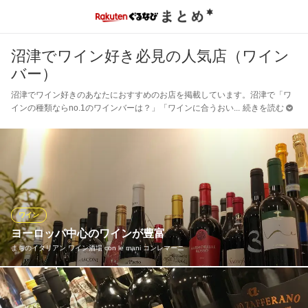
沼津でワイン好き必見の人気店（ワイン
バー）
沼津でワイン好きのあなたにおすすめのお店を掲載しています。沼津で「ワ
インの種類ならno.1のワインバーは？」「ワインに合うおい
続きを読む
ワイン
ヨーロッパ中心のワインが豊富
まちのイタリアン ワイン酒場 con le mani コンレマーニ
イタリアに限らず、料理と合わせてお楽しみいただけるワインを
約60種類、世界各国からお届けします。