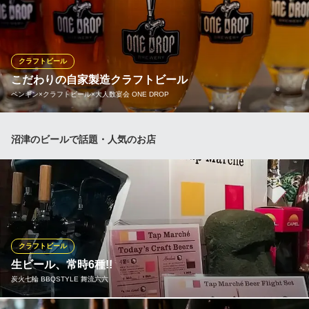
年」などのウイスキーや、「カミュ・XO・エレガンス」などのブ
ランデー、その他珍しいリキュールなどを、ボトルにて約450本ほ
ど取り揃えております。また、各種スタンダードカクテルはもち
ろん季節のオリジナルカクテルなどもご提供しております。
クラフトビール
こだわりの自家製造クラフトビール
The BAR BREEZE BLUE（ザ バー ブリーズブルー）沼津駅
ペンギン×クラフトビール×大人数宴会 ONE DROP
南口
アクアリウムのあるバー
ＪＲ沼津駅 徒歩4分
自家醸造のクラフトビールが楽しめるビアレストラン。多彩なビ
沼津のビールで話題・人気のお店
静岡県沼津市大手町3-3-8 H1ビル5F
ールを取り揃え、飲み比べも可能。 料理とのペアリングも楽し
め、ビール好きはもちろん初めての方にもおすすめです。
ペンギン×クラフトビール×大人数宴会 ONE DROP
自社製造のビール居酒屋
ＪＲ沼津駅 徒歩2分
静岡県沼津市大手町5-2-15 B1
クラフトビール
生ビール、常時6種!!
炭火七輪 BBQSTYLE 舞流六六