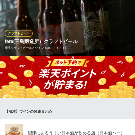
「キリン一番搾り」と「ハイネケン生」更にクラフトビールのタ
ップマルシェ導入で、常時6種類の生ビール！その他、瓶ビールも
豊富な品揃え！！焼肉、ＢＢＱにはやっぱりビール！もちろんホ
ッピー もございます！
クラフトビール
炭火七輪 BBQSTYLE 舞流六六
fete(三島醸造所）クラフトビール
沼津焼肉ホルモン海鮮焼
樽生クラフトビールとワイン aiai（アイアイ）
ＪＲ沼津駅 車10分
静岡県沼津市中沢田490-1
fete（三島醸造所）クラフトビールが生樽で7種類飲めます。
樽生クラフトビールとワイン aiai（アイアイ）
レストラン＆ワインバー
ＪＲ沼津駅南口 徒歩3分
静岡県沼津市大手町3-5-4 2F
【沼津】ワインの関連まとめ
沼津にあるうまい日本酒が飲める店（日本酒バー）