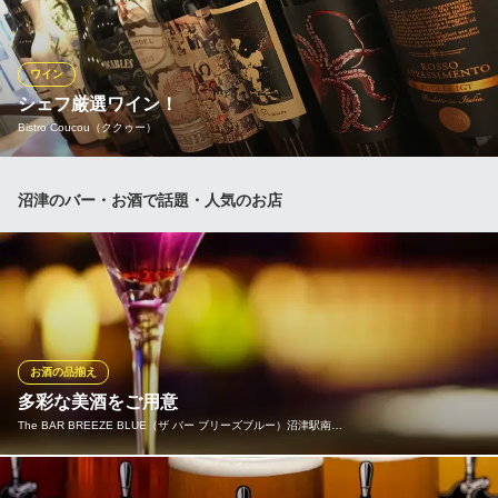
まちのイタリアン ワイン酒場 con le mani コンレマーニ
沼津市のイタリアン
ワイン
ＪＲ沼津駅 徒歩5分
シェフ厳選ワイン！
静岡県沼津市大手町5-7-13
Bistro Coucou（ククゥー）
ビストロですがフランスワインにこだわらず、美味しいと思った
沼津のバー・お酒で話題・人気のお店
ものを国関係なく仕入れています。 軽いものから重いもの、様々
なワインを常にご用意しております。 是非食べている料理に合わ
せて色々なワインをお楽しみください。 シェフにおすすめの合う
ワインを聞くのもビストロの楽しみ方ですね！
Bistro Coucou（ククゥー）
沼津のフレンチビストロ
お酒の品揃え
ＪＲ沼津駅南口 徒歩5分
多彩な美酒をご用意
静岡県沼津市大手町5-4-21 1F
The BAR BREEZE BLUE（ザ バー ブリーズブルー）沼津駅南…
「アイル・オブ・ジュラ 10年」や「シングルモルト・山崎 12