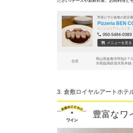
ださい♪チーズや新鮮野菜、お肉料理と
野菜ピザが倉敷の新定
Pizzeria BE
ピッツェリアベンコッタ
050-5484-0383
メニューを見る
岡山県倉敷市阿知2-7
住所
水島臨海鉄道水島本線 
3.
倉敷ロイヤルアートホテル
豊富なワ
ワイン