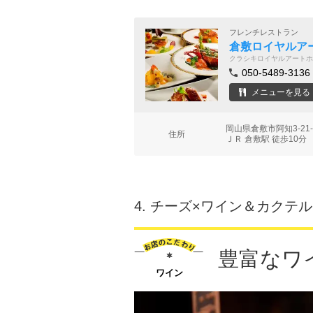
フレンチレストラン
倉敷ロイヤルアー
クラシキロイヤルアートホ
050-5489-3136
メニューを見る
岡山県倉敷市阿知3-2
住所
ＪＲ 倉敷駅 徒歩10分
4.
チーズ×ワイン＆カクテル
豊富なワ
ワイン