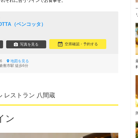
それぞれに合うワインでお食事を。
番
N COTTA（ベンコッタ）
空席確認・予約する
写真を見る
-16
地図を見る
倉敷市駅 徒歩6分
 レストラン 八間蔵
イン