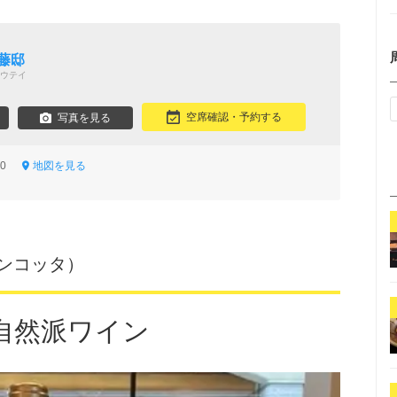
藤邸
ウテイ
空席確認・予約する
写真を見る
-20
地図を見る
A（ベンコッタ）
自然派ワイン