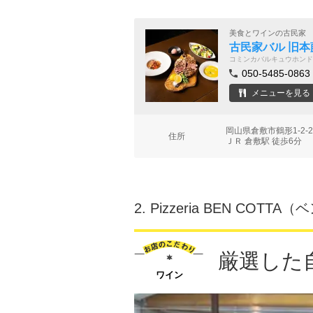
美食とワインの古民家
古民家バル 旧本
コミンカバルキュウホンド
050-5485-0863
メニューを見る
岡山県倉敷市鶴形1-2
住所
ＪＲ 倉敷駅 徒歩6分
2.
Pizzeria BEN COTT
厳選した
ワイン